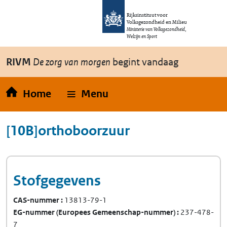
Overslaan en naar de inhoud gaan
Direct naar de hoofdnavigatie
Rijksinstituut voor
Volksgezondheid en Milieu
Ministerie van Volksgezondheid,
Welzijn en Sport
RIVM
De zorg van morgen
begint vandaag
Home
Menu
[10B]orthoboorzuur
Stofgegevens
CAS-nummer
13813-79-1
EG-nummer
(Europees Gemeenschap-nummer)
237-478-
7