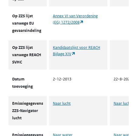
Op ZZS lijst
Annex VI van Verordening
(opent in een nieuw tabblad)
(EG) 1272/2008
vanwege EU
gevaarsindeling
Op ZZS lijst
Kandidaatslijst voor REACH
(opent in een nieuw tabblad)
Bijlage XIV
vanwege REACH
SVHC
Datum
2-12-2013
22-8-2024
toevoeging
Emissiegegevens
Naar lucht
Naar lucht
ZZS-Navigator
lucht
Emissiegegevens
Naar water
Naar water