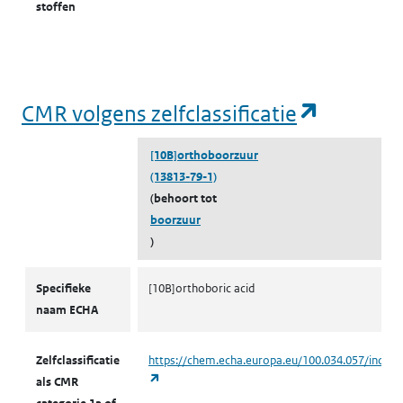
stoffen
(opent i
CMR volgens zelfclassificatie
[10B]orthoboorzuur
(13813-79-1)
(behoort tot
boorzuur
)
CMR volgens zelfclassificatie
Specifieke
[10B]orthoboric acid
naam ECHA
Zelfclassificatie
https://chem.echa.europa.eu/100.034.057/indust
(opent in een nieuw tabblad)
als CMR