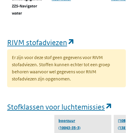
ZZS-Navigator
water
ZZS in afval
Naar ZZS in afval Zoeker
Naar ZZS in 
Zoeker
(opent in een nie
RIVM stofadviezen
Er zijn voor deze stof geen gegevens voor RIVM
stofadviezen. Stoffen kunnen echter tot een groep
behoren waarvoor wel gegevens voor RIVM
stofadviezen zijn opgenomen.
(opent
Stofklassen voor luchtemissies
boorzuur
[10B]or
(10043-35-3)
(13813-7