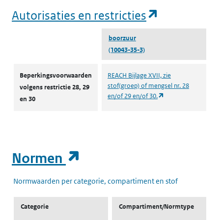
(opent in e
Autorisaties en restricties
boorzuur
(10043-35-3)
Autorisaties en restricties
Beperkingsvoorwaarden
REACH Bijlage XVII, zie
stof(groep) of mengsel nr. 28
volgens restrictie 28, 29
(opent in een nieuw
en/of 29 en/of 30.
en 30
(opent in een nieuw t
Normen
Normwaarden per categorie, compartiment en stof
Categorie
Compartiment/Normtype