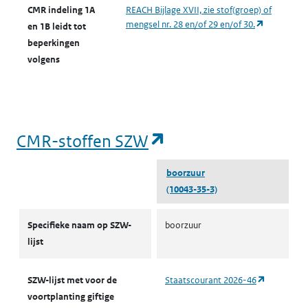
CMR indeling 1A
REACH Bijlage XVII, zie stof(groep) of
(opent in e
mengsel nr. 28 en/of 29 en/of 30.
en 1B leidt tot
beperkingen
volgens
(opent in een nieu
CMR-stoffen SZW
boorzuur
(10043-35-3)
CMR-stoffen SZW
Specifieke naam op SZW-
boorzuur
lijst
(opent in 
SZW-lijst met voor de
Staatscourant 2026-46
voortplanting giftige