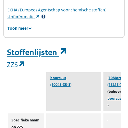
ECHA
(Europees Agentschap voor chemische stoffen)
(opent in een nieuw tabblad)
stofinformatie
Toon meer
(opent in een ni
Stoffenlijsten
(opent in een nieuw tabblad)
ZZS
boorzuur
[10B]ortho
(10043-35-3)
(13813-79-1
(behoort to
boorzuur
)
ZZS
Specifieke naam
-
op ZZS