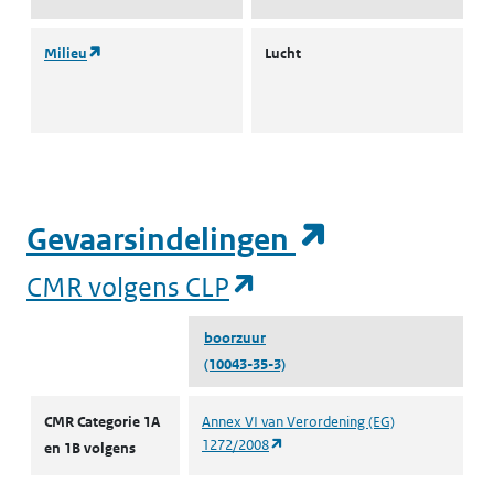
(opent in een nieuw tabblad)
Milieu
Lucht
L
I
(opent in e
Gevaarsindelingen
(opent in een nieuw
CMR volgens CLP
boorzuur
(10043-35-3)
CMR volgens CLP
CMR Categorie 1A
Annex VI van Verordening (EG)
(opent in een nieuw tabblad)
1272/2008
en 1B volgens