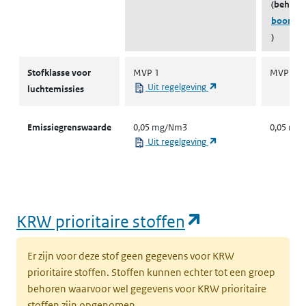
(behoort
boorzuu
)
Stofklassen voor luchtemissies
Stofklasse voor
MVP 1
MVP 1
(opent in een nieuw ta
Uit regelgeving
luchtemissies
Emissiegrenswaarde
0,05 mg/Nm3
0,05 mg
(opent in een nieuw ta
Uit regelgeving
(opent in een
KRW prioritaire stoffen
Er zijn voor deze stof geen gegevens voor KRW
prioritaire stoffen. Stoffen kunnen echter tot een groep
behoren waarvoor wel gegevens voor KRW prioritaire
stoffen zijn opgenomen.