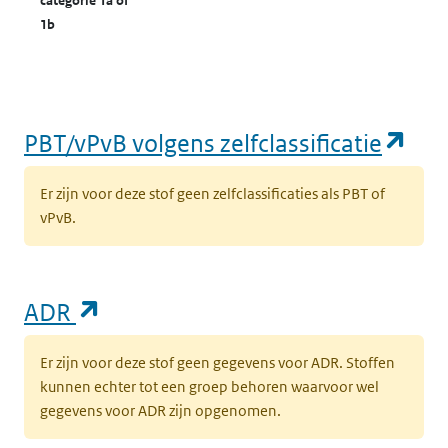
categorie 1a of
1b
(op
PBT/vPvB volgens zelfclassificatie
Er zijn voor deze stof geen zelfclassificaties als PBT of
vPvB.
(opent in een nieuw tabblad)
ADR
Er zijn voor deze stof geen gegevens voor ADR. Stoffen
kunnen echter tot een groep behoren waarvoor wel
gegevens voor ADR zijn opgenomen.