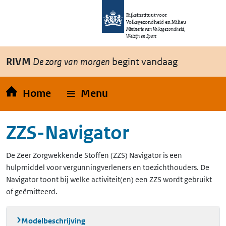
Overslaan en naar de inhoud gaan
Direct naar de hoofdnavigatie
Rijksinstituut voor
Volksgezondheid en Milieu
Ministerie van Volksgezondheid,
Welzijn en Sport
RIVM
De zorg van morgen
begint vandaag
Home
Menu
ZZS-Navigator
De Zeer Zorgwekkende Stoffen (ZZS) Navigator is een
hulpmiddel voor vergunningverleners en toezichthouders. De
Navigator toont bij welke activiteit(en) een ZZS wordt gebruikt
of geëmitteerd.
Modelbeschrijving