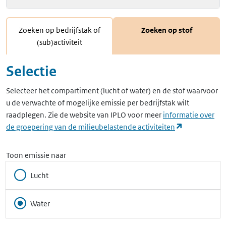
Zoeken op bedrijfstak of
Zoeken op stof
(sub)activiteit
Selectie
Selecteer het compartiment (lucht of water) en de stof waarvoor
u de verwachte of mogelijke emissie per bedrijfstak wilt
raadplegen. Zie de website van IPLO voor meer
informatie over
(opent in ee
de groepering van de milieubelastende activiteiten
Toon emissie naar
Lucht
Water