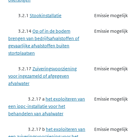
3.2.1
Stookinstallatie
Emissie mogelijk
3.2.14
Op of in de bodem
Emissie mogelijk
brengen van bedrijfsafvalstoffen of
gevaarlijke afvalstoffen buiten
stortplaatsen
3.2.17
Zuiveringsvoorziening
Emissie mogelijk
voor ingezameld of afgegeven
afvalwater
3.2.17 a
het exploiteren van
Emissie mogelijk
een ippc-installatie voor het
behandelen van afvalwater
3.2.17 b
het exploiteren van
Emissie mogelijk
een zuiveringsvoorziening voor het