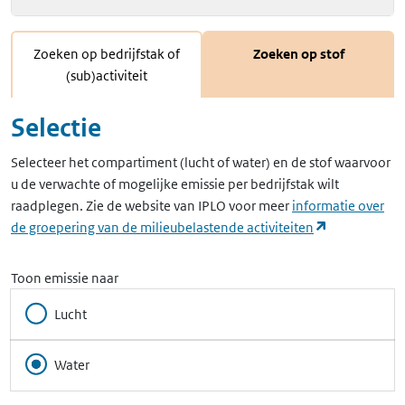
Zoeken op bedrijfstak of
Zoeken op stof
(sub)activiteit
Selectie
Selecteer het compartiment (lucht of water) en de stof waarvoor
u de verwachte of mogelijke emissie per bedrijfstak wilt
raadplegen. Zie de website van IPLO voor meer
informatie over
(opent in ee
de groepering van de milieubelastende activiteiten
Toon emissie naar
Lucht
Water