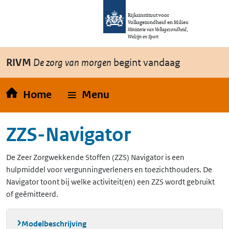
Overslaan en naar de inhoud gaan
Direct naar de hoofdnavigatie
Rijksinstituut voor
Volksgezondheid en Milieu
Ministerie van Volksgezondheid,
Welzijn en Sport
RIVM
De zorg van morgen
begint vandaag
Home
Menu
ZZS-Navigator
De Zeer Zorgwekkende Stoffen (ZZS) Navigator is een
hulpmiddel voor vergunningverleners en toezichthouders. De
Navigator toont bij welke activiteit(en) een ZZS wordt gebruikt
of geëmitteerd.
Modelbeschrijving