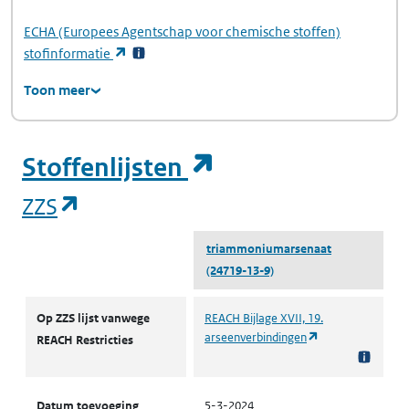
ECHA
(Europees Agentschap voor chemische stoffen)
(opent in een nieuw tabblad)
stofinformatie
Toon meer
(opent in een ni
Stoffenlijsten
(opent in een nieuw tabblad)
ZZS
triammoniumarsenaat
(24719-13-9)
ZZS
Op ZZS lijst vanwege
REACH Bijlage XVII, 19.
(opent in een nie
arseenverbindingen
REACH Restricties
Datum toevoeging
5-3-2024