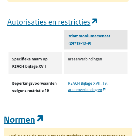
(opent in e
Autorisaties en restricties
triammoniumarsenaat
(24719-13-9)
Autorisaties en restricties
Specifieke naam op
arseenverbindingen
REACH bijlage XVII
Beperkingsvoorwaarden
REACH Bijlage XVII, 19.
(opent in een nie
arseenverbindingen
volgens restrictie 19
(opent in een nieuw tab
Normen