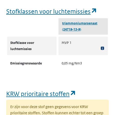
(opent
Stofklassen voor luchtemissies
triammoniumarsenaat
(24719-13-9)
Stofklassen voor luchtemissies
Stofklasse voor
MVP 1
luchtemissies
Emissiegrenswaarde
0,05 mg/Nm3
(opent in een
KRW prioritaire stoffen
Er zijn voor deze stof geen gegevens voor KRW
prioritaire stoffen. Stoffen kunnen echter tot een groep