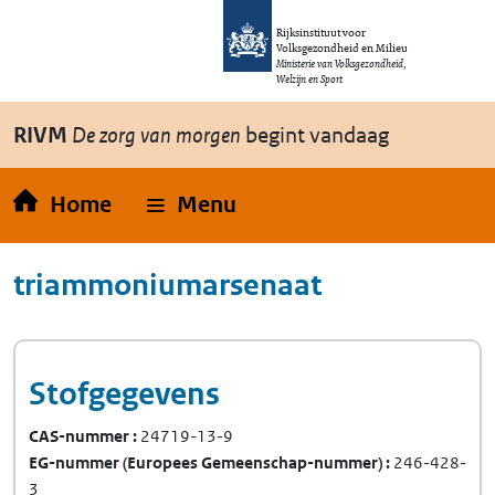
Overslaan en naar de inhoud gaan
Direct naar de hoofdnavigatie
Rijksinstituut voor
Volksgezondheid en Milieu
Ministerie van Volksgezondheid,
Welzijn en Sport
RIVM
De zorg van morgen
begint vandaag
Home
Menu
triammoniumarsenaat
Stofgegevens
CAS-nummer
24719-13-9
EG-nummer
(Europees Gemeenschap-nummer)
246-428-
3