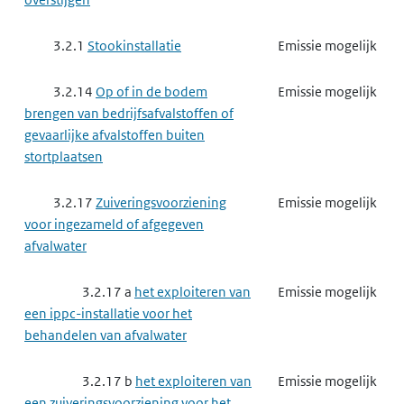
3.2.1
Stookinstallatie
Emissie mogelijk
3.2.14
Op of in de bodem
Emissie mogelijk
brengen van bedrijfsafvalstoffen of
gevaarlijke afvalstoffen buiten
stortplaatsen
3.2.17
Zuiveringsvoorziening
Emissie mogelijk
voor ingezameld of afgegeven
afvalwater
3.2.17 a
het exploiteren van
Emissie mogelijk
een ippc-installatie voor het
behandelen van afvalwater
3.2.17 b
het exploiteren van
Emissie mogelijk
een zuiveringsvoorziening voor het