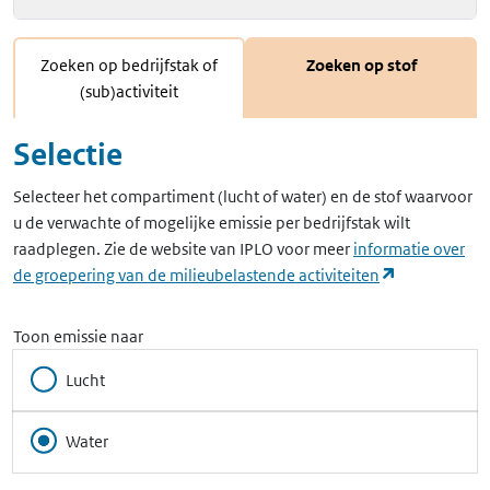
Zoeken op bedrijfstak of
Zoeken op stof
(sub)activiteit
Selectie
Selecteer het compartiment (lucht of water) en de stof waarvoor
u de verwachte of mogelijke emissie per bedrijfstak wilt
raadplegen. Zie de website van IPLO voor meer
informatie over
(opent in ee
de groepering van de milieubelastende activiteiten
Toon emissie naar
Lucht
Water