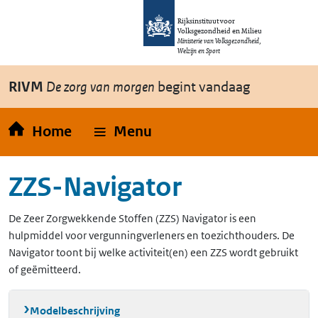
Overslaan en naar de inhoud gaan
Direct naar de hoofdnavigatie
Rijksinstituut voor
Volksgezondheid en Milieu
Ministerie van Volksgezondheid,
Welzijn en Sport
RIVM
De zorg van morgen
begint vandaag
Home
Menu
ZZS-Navigator
De Zeer Zorgwekkende Stoffen (ZZS) Navigator is een
hulpmiddel voor vergunningverleners en toezichthouders. De
Navigator toont bij welke activiteit(en) een ZZS wordt gebruikt
of geëmitteerd.
Modelbeschrijving