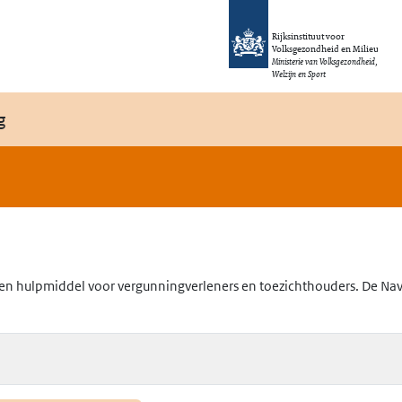
Rijksinstituut voor
Volksgezondheid en Milieu
Ministerie van Volksgezondheid,
Welzijn en Sport
g
en hulpmiddel voor vergunningverleners en toezichthouders. De Navig