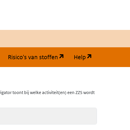
(opent in een nieuw tabb
(opent in een
Risico's van stoffen
Help
ator toont bij welke activiteit(en) een ZZS wordt