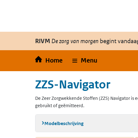
Overslaan en naar de inhoud gaan
Direct naar de hoofdnavigatie
RIVM
De zorg van morgen
begint vandaa
Home
Menu
ZZS-Navigator
De Zeer Zorgwekkende Stoffen (ZZS) Navigator is e
gebruikt of geëmitteerd.
Modelbeschrijving