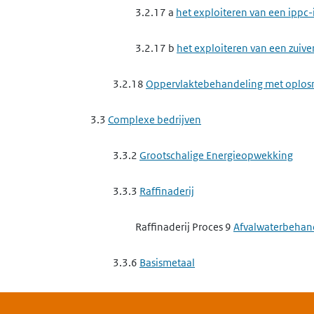
3.2.17 a
het exploiteren van een ippc-
3.2.17 b
het exploiteren van een zuive
3.2.18
Oppervlaktebehandeling met oplos
3.3
Complexe bedrijven
3.3.2
Grootschalige Energieopwekking
3.3.3
Raffinaderij
Raffinaderij Proces 9
Afvalwaterbehan
3.3.6
Basismetaal
3.3.6 b
het exploiteren van een ippc-in