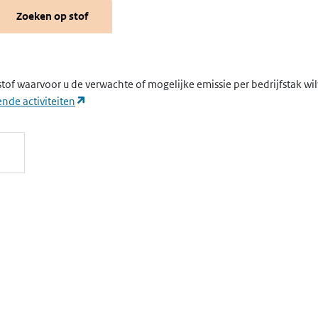
Zoeken op stof
stof waarvoor u de verwachte of mogelijke emissie per bedrijfstak wi
(opent in een nieuw tabblad)
nde activiteiten