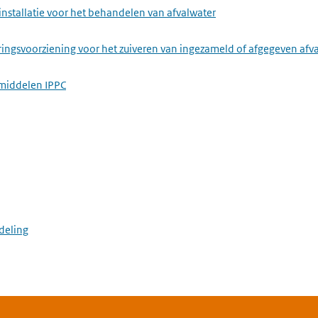
installatie voor het behandelen van afvalwater
ringsvoorziening voor het zuiveren van ingezameld of afgegeven afv
middelen IPPC
deling
stallatie voor het maken van ijzer of staal