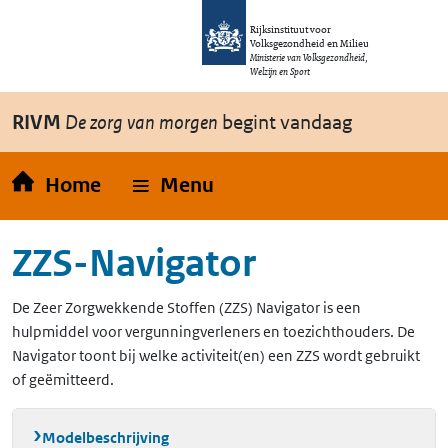
Overslaan en naar de inhoud gaan
Direct naar de hoofdnavigatie
Rijksinstituut voor
Volksgezondheid en Milieu
Ministerie van Volksgezondheid,
Welzijn en Sport
RIVM
De zorg van morgen
begint vandaag
Home
Menu
ZZS-Navigator
De Zeer Zorgwekkende Stoffen (ZZS) Navigator is een
hulpmiddel voor vergunningverleners en toezichthouders. De
Navigator toont bij welke activiteit(en) een ZZS wordt gebruikt
of geëmitteerd.
Modelbeschrijving