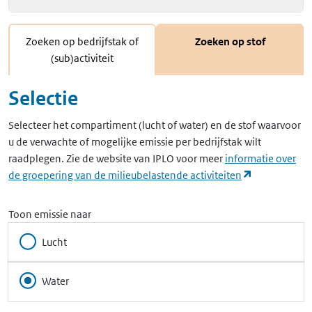
Zoeken op bedrijfstak of
Zoeken op stof
(sub)activiteit
Selectie
Selecteer het compartiment (lucht of water) en de stof waarvoor
u de verwachte of mogelijke emissie per bedrijfstak wilt
raadplegen. Zie de website van IPLO voor meer
informatie over
(opent in ee
de groepering van de milieubelastende activiteiten
Toon emissie naar
Lucht
Water