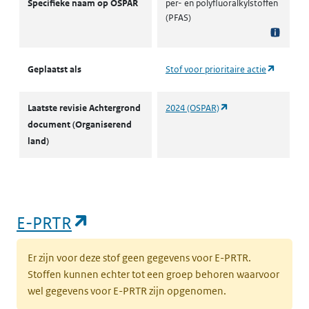
Specifieke naam op OSPAR
per- en polyfluoralkylstoffen
(PFAS)
(opent i
Geplaatst als
Stof voor prioritaire actie
(opent in een nieuw 
Laatste revisie Achtergrond
2024 (OSPAR)
document (Organiserend
land)
(opent in een nieuw tabblad)
E-PRTR
Er zijn voor deze stof geen gegevens voor E-PRTR.
Stoffen kunnen echter tot een groep behoren waarvoor
wel gegevens voor E-PRTR zijn opgenomen.