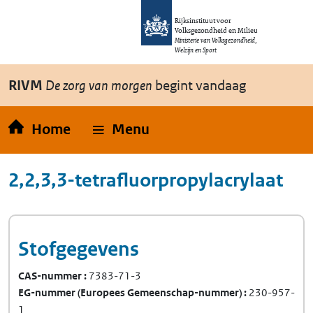
Overslaan en naar de inhoud gaan
Direct naar de hoofdnavigatie
Rijksinstituut voor
Volksgezondheid en Milieu
Ministerie van Volksgezondheid,
Welzijn en Sport
RIVM
De zorg van morgen
begint vandaag
Home
Menu
2,2,3,3-tetrafluorpropylacrylaat
Stofgegevens
CAS-nummer
7383-71-3
EG-nummer
(Europees Gemeenschap-nummer)
230-957-
1