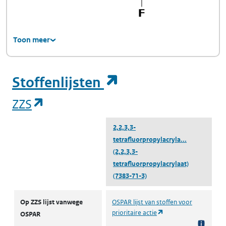
Toon meer
(opent in een ni
Stoffenlijsten
(opent in een nieuw tabblad)
ZZS
2,2,3,3-
tetrafluorpropylacryla...
(2,2,3,3-
tetrafluorpropylacrylaat)
(7383-71-3)
ZZS
Op ZZS lijst vanwege
OSPAR lijst van stoffen voor
(opent in een nieuw t
prioritaire actie
OSPAR