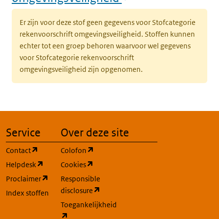
Er zijn voor deze stof geen gegevens voor Stofcategorie
rekenvoorschrift omgevingsveiligheid. Stoffen kunnen
echter tot een groep behoren waarvoor wel gegevens
voor Stofcategorie rekenvoorschrift
omgevingsveiligheid zijn opgenomen.
Service
Over deze site
(opent in een nieuw tabblad)
(opent in een nieuw tabblad)
Contact
Colofon
(opent in een nieuw tabblad)
(opent in een nieuw tabblad)
Helpdesk
Cookies
(opent in een nieuw tabblad)
Proclaimer
Responsible
(opent in een nieuw tabblad)
disclosure
Index stoffen
Toegankelijkheid
(opent in een nieuw tabblad)