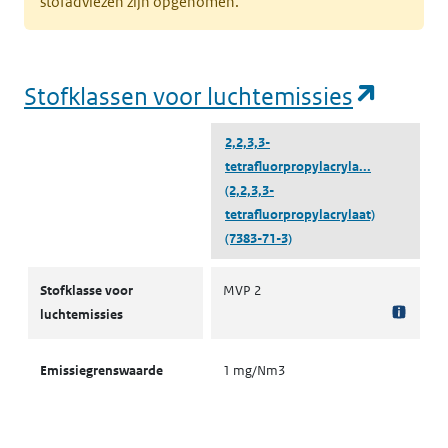
stofadviezen zijn opgenomen.
(opent
Stofklassen voor luchtemissies
2,2,3,3-
tetrafluorpropylacryla...
(2,2,3,3-
tetrafluorpropylacrylaat)
(7383-71-3)
Stofklassen voor luchtemissies
Stofklasse voor
MVP 2
luchtemissies
Emissiegrenswaarde
1 mg/Nm3