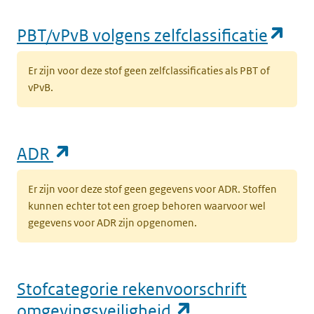
(op
PBT/vPvB volgens zelfclassificatie
Er zijn voor deze stof geen zelfclassificaties als PBT of
vPvB.
(opent in een nieuw tabblad)
ADR
Er zijn voor deze stof geen gegevens voor ADR. Stoffen
kunnen echter tot een groep behoren waarvoor wel
gegevens voor ADR zijn opgenomen.
Stofcategorie rekenvoorschrift
(opent in een n
omgevingsveiligheid