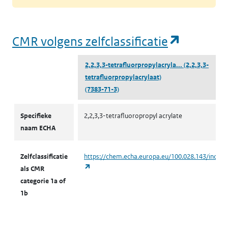
(opent i
CMR volgens zelfclassificatie
2,2,3,3-tetrafluorpropylacryla...
(2,2,3,3-
tetrafluorpropylacrylaat)
(7383-71-3)
CMR volgens zelfclassificatie
Specifieke
2,2,3,3-tetrafluoropropyl acrylate
naam ECHA
Zelfclassificatie
https://chem.echa.europa.eu/100.028.143/indust
(opent in een nieuw tabblad)
als CMR
categorie 1a of
1b