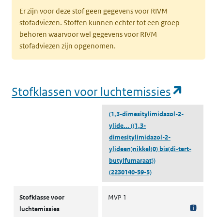
Er zijn voor deze stof geen gegevens voor RIVM
stofadviezen. Stoffen kunnen echter tot een groep
behoren waarvoor wel gegevens voor RIVM
stofadviezen zijn opgenomen.
(opent
Stofklassen voor luchtemissies
(1,3-dimesitylimidazol-2-
ylide...
((1,3-
dimesitylimidazol-2-
ylideen)nikkel(0) bis(di-tert-
butylfumaraat))
(2230140-59-5)
Stofklassen voor luchtemissies
Stofklasse voor
MVP 1
luchtemissies