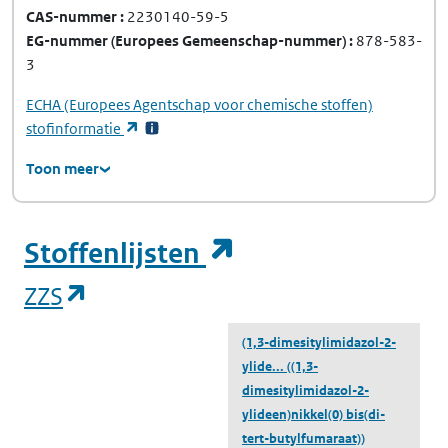
CAS-nummer
2230140-59-5
EG-nummer
(Europees Gemeenschap-nummer)
878-583-
3
ECHA
(Europees Agentschap voor chemische stoffen)
(opent in een nieuw tabblad)
stofinformatie
Toon meer
(opent in een ni
Stoffenlijsten
(opent in een nieuw tabblad)
ZZS
(1,3-dimesitylimidazol-2-
ylide...
((1,3-
dimesitylimidazol-2-
ylideen)nikkel(0) bis(di-
tert-butylfumaraat))