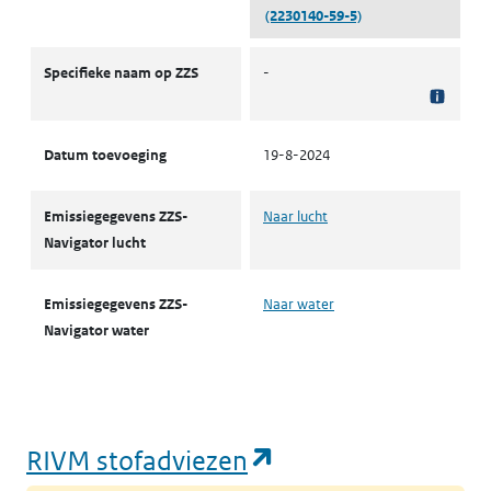
(2230140-59-5)
ZZS
Specifieke naam op ZZS
-
Datum toevoeging
19-8-2024
Emissiegegevens ZZS-
Naar lucht
Navigator lucht
Emissiegegevens ZZS-
Naar water
Navigator water
(opent in een nie
RIVM stofadviezen