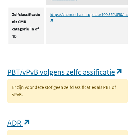
CMR volgens zelfclassificatie
Zelfclassificatie
https://chem.echa.europa.eu/100.352.650/indust
(opent in een nieuw tabblad)
als CMR
categorie 1a of
1b
(op
PBT/vPvB volgens zelfclassificatie
Er zijn voor deze stof geen zelfclassificaties als PBT of
vPvB.
(opent in een nieuw tabblad)
ADR