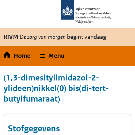
Overslaan en naar de inhoud gaan
Direct naar de hoofdnavigatie
Rijksinstituut voor
Volksgezondheid en Milieu
Ministerie van Volksgezondheid,
Welzijn en Sport
RIVM
De zorg van morgen
begint vandaag
Home
Menu
(1,3-dimesitylimidazol-2-
ylideen)nikkel(0) bis(di-tert-
butylfumaraat)
Stofgegevens