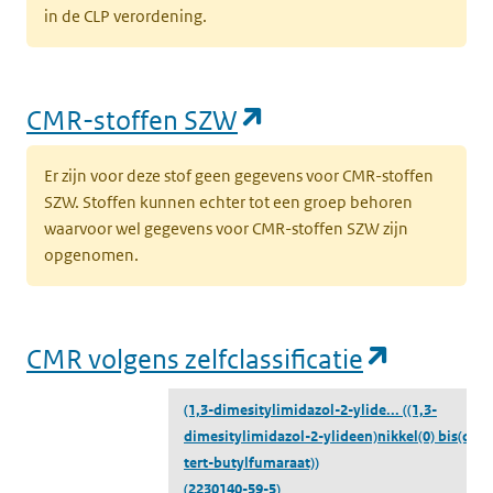
in de CLP verordening.
(opent in een nieu
CMR-stoffen SZW
Er zijn voor deze stof geen gegevens voor CMR-stoffen
SZW. Stoffen kunnen echter tot een groep behoren
waarvoor wel gegevens voor CMR-stoffen SZW zijn
opgenomen.
(opent i
CMR volgens zelfclassificatie
(1,3-dimesitylimidazol-2-ylide...
((1,3-
dimesitylimidazol-2-ylideen)nikkel(0) bis(di-
tert-butylfumaraat))
(2230140-59-5)