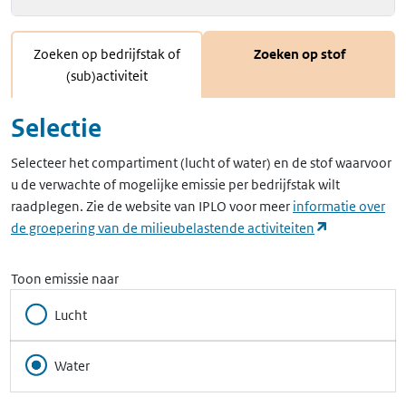
Zoeken op bedrijfstak of
Zoeken op stof
(sub)activiteit
Selectie
Selecteer het compartiment (lucht of water) en de stof waarvoor
u de verwachte of mogelijke emissie per bedrijfstak wilt
raadplegen. Zie de website van IPLO voor meer
informatie over
(opent in ee
de groepering van de milieubelastende activiteiten
Toon emissie naar
Lucht
Water