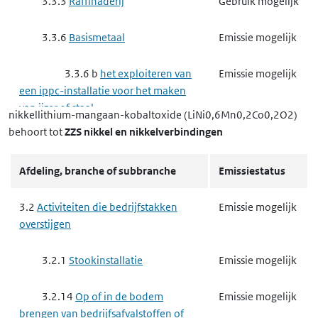
3.3.3
Raffinaderij
Gebruik mogelijk
3.3.6
Basismetaal
Emissie mogelijk
3.3.6 b
het exploiteren van
Emissie mogelijk
een ippc-installatie voor het maken
van ijzer of staal
nikkellithium-mangaan-kobaltoxide (LiNi0,6Mn0,2Co0,2O2)
behoort tot
ZZS nikkel en nikkelverbindingen
3.3.6 c
het exploiteren van
Emissie mogelijk
een andere milieubelastende
Afdeling, branche of subbranche
Emissiestatus
installatie voor het maken van ijzer of
staal
3.2
Activiteiten die bedrijfstakken
Emissie mogelijk
overstijgen
3.3.6 d
het exploiteren van
Emissie mogelijk
een ippc-installatie voor het
3.2.1
Stookinstallatie
Emissie mogelijk
verwerken van ferrometalen door
warmwalsen, smeden met hamers of
3.2.14
Op of in de bodem
Emissie mogelijk
het aanbrengen van deklagen van
brengen van bedrijfsafvalstoffen of
gesmolten metaal