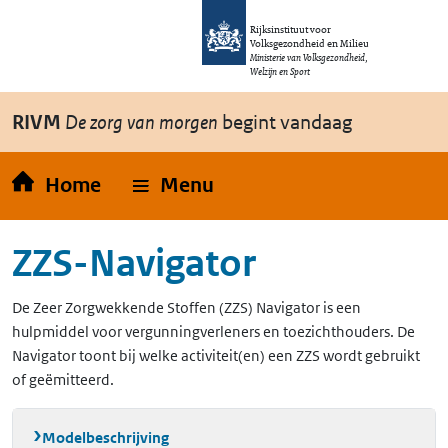
Overslaan en naar de inhoud gaan
Direct naar de hoofdnavigatie
Rijksinstituut voor
Volksgezondheid en Milieu
Ministerie van Volksgezondheid,
Welzijn en Sport
RIVM
De zorg van morgen
begint vandaag
Home
Menu
ZZS-Navigator
De Zeer Zorgwekkende Stoffen (ZZS) Navigator is een
hulpmiddel voor vergunningverleners en toezichthouders. De
Navigator toont bij welke activiteit(en) een ZZS wordt gebruikt
of geëmitteerd.
Modelbeschrijving