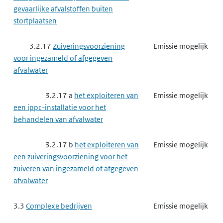
gevaarlijke afvalstoffen buiten
stortplaatsen
3.3.6 e
het exploiteren van
Emissie mogelijk
een ippc-installatie voor het smelten
3.2.17
Zuiveringsvoorziening
Emissie mogelijk
of gieten van ferrometalen
voor ingezameld of afgegeven
afvalwater
3.3.6 f
het exploiteren van
Emissie mogelijk
een andere milieubelastende
3.2.17 a
het exploiteren van
Emissie mogelijk
installatie voor het smelten of gieten
een ippc-installatie voor het
van ferrometalen
behandelen van afvalwater
3.3.6 g
het exploiteren van
Emissie mogelijk
3.2.17 b
het exploiteren van
Emissie mogelijk
een ippc-installatie voor het winnen
een zuiveringsvoorziening voor het
van ruwe non-ferrometalen uit erts,
zuiveren van ingezameld of afgegeven
concentraat of secundaire
afvalwater
grondstoffen, het smelten, met
inbegrip van het legeren, en het
3.3
Complexe bedrijven
Emissie mogelijk
gieten van non-ferrometalen