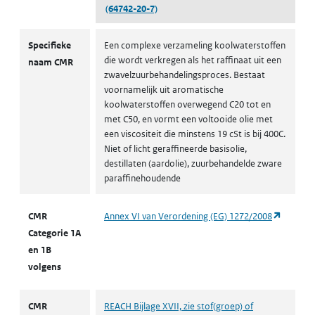
(64742-20-7)
CMR volgens CLP
Specifieke
Een complexe verzameling koolwaterstoffen
die wordt verkregen als het raffinaat uit een
naam CMR
zwavelzuurbehandelingsproces. Bestaat
voornamelijk uit aromatische
koolwaterstoffen overwegend C20 tot en
met C50, en vormt een voltooide olie met
een viscositeit die minstens 19 cSt is bij 400C.
Niet of licht geraffineerde basisolie,
destillaten (aardolie), zuurbehandelde zware
paraffinehoudende
(opent i
CMR
Annex VI van Verordening (EG) 1272/2008
Categorie 1A
en 1B
volgens
CMR
REACH Bijlage XVII, zie stof(groep) of