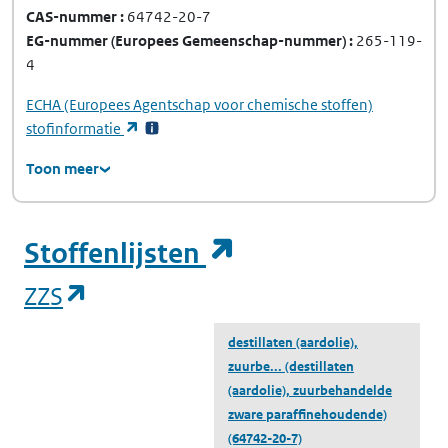
CAS-nummer
64742-20-7
EG-nummer
(Europees Gemeenschap-nummer)
265-119-
4
ECHA
(Europees Agentschap voor chemische stoffen)
(opent in een nieuw tabblad)
stofinformatie
Toon meer
(opent in een ni
Stoffenlijsten
(opent in een nieuw tabblad)
ZZS
destillaten (aardolie),
zuurbe...
(destillaten
(aardolie), zuurbehandelde
zware paraffinehoudende)
(64742-20-7)