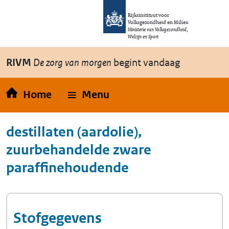
Overslaan en naar de inhoud gaan
Direct naar de hoofdnavigatie
Rijksinstituut voor
Volksgezondheid en Milieu
Ministerie van Volksgezondheid,
Welzijn en Sport
RIVM
De zorg van morgen
begint vandaag
Home
Menu
destillaten (aardolie),
zuurbehandelde zware
paraffinehoudende
Stofgegevens