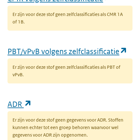
Er zijn voor deze stof geen zelfclassificaties als CMR 1A
of 1B.
(op
PBT/vPvB volgens zelfclassificatie
Er zijn voor deze stof geen zelfclassificaties als PBT of
vPvB.
(opent in een nieuw tabblad)
ADR
Er zijn voor deze stof geen gegevens voor ADR. Stoffen
kunnen echter tot een groep behoren waarvoor wel
gegevens voor ADR zijn opgenomen.