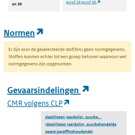
(opent in een nieuw
en/of 29 en/of 30.
en 30
(opent in een nieuw tab
Normen
Er zijn voor de geselecteerde stof(fen) geen normgegevens.
Stoffen kunnen echter tot een groep behoren waarvoor wel
normgegevens zijn opgenomen.
(opent in e
Gevaarsindelingen
(opent in een nieuw
CMR volgens CLP
destillaten (aardolie), zuurbe...
(destillaten (aardolie), zuurbehandelde
zware paraffinehoudende)