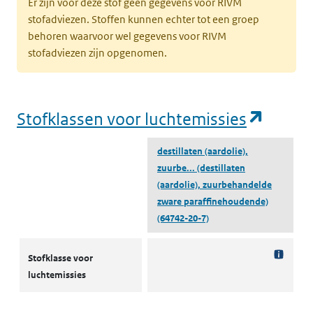
Er zijn voor deze stof geen gegevens voor RIVM
stofadviezen. Stoffen kunnen echter tot een groep
behoren waarvoor wel gegevens voor RIVM
stofadviezen zijn opgenomen.
(opent
Stofklassen voor luchtemissies
destillaten (aardolie),
zuurbe...
(destillaten
(aardolie), zuurbehandelde
zware paraffinehoudende)
(64742-20-7)
Stofklassen voor luchtemissies
Stofklasse voor
luchtemissies