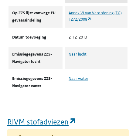
ZZS
Op ZZS lijst vanwege EU
Annex VI van Verordening (EG)
(opent in een nieuw tabbl
1272/2008
gevaarsindeling
Datum toevoeging
2-12-2013
Emissiegegevens ZZS-
Naar lucht
Navigator lucht
Emissiegegevens ZZS-
Naar water
Navigator water
(opent in een nie
RIVM stofadviezen