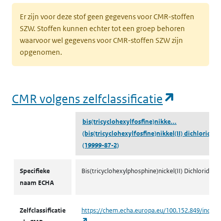
Er zijn voor deze stof geen gegevens voor CMR-stoffen
SZW. Stoffen kunnen echter tot een groep behoren
waarvoor wel gegevens voor CMR-stoffen SZW zijn
opgenomen.
(opent i
CMR volgens zelfclassificatie
bis(tricyclohexylfosfine)nikke...
(bis(tricyclohexylfosfine)nikkel(II) dichloride)
(19999-87-2)
CMR volgens zelfclassificatie
Specifieke
Bis(tricyclohexylphosphine)nickel(II) Dichloride
naam ECHA
Zelfclassificatie
https://chem.echa.europa.eu/100.152.849/indust
(opent in een nieuw tabblad)