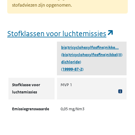
stofadviezen zijn opgenomen.
(opent
Stofklassen voor luchtemissies
bis(tricyclohexylfosfine)nikke...
(bis(tricyclohexylfosfine)nikkel(II)
dichloride)
(19999-87-2)
Stofklassen voor luchtemissies
Stofklasse voor
MVP 1
luchtemissies
Emissiegrenswaarde
0,05 mg/Nm3