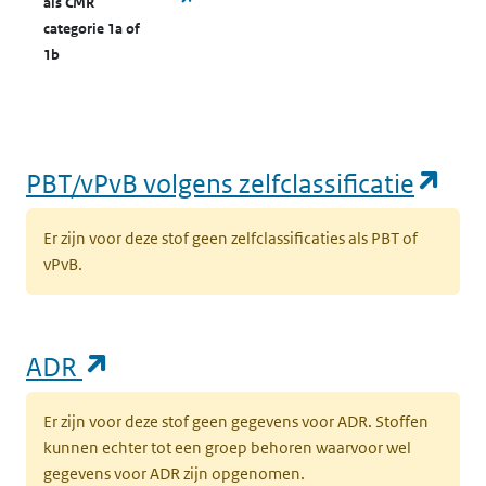
als CMR
categorie 1a of
1b
(op
PBT/vPvB volgens zelfclassificatie
Er zijn voor deze stof geen zelfclassificaties als PBT of
vPvB.
(opent in een nieuw tabblad)
ADR
Er zijn voor deze stof geen gegevens voor ADR. Stoffen
kunnen echter tot een groep behoren waarvoor wel
gegevens voor ADR zijn opgenomen.