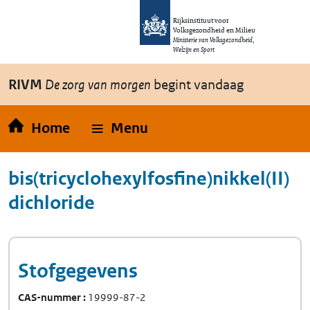
Overslaan en naar de inhoud gaan
Direct naar de hoofdnavigatie
Rijksinstituut voor
Volksgezondheid en Milieu
Ministerie van Volksgezondheid,
Welzijn en Sport
RIVM
De zorg van morgen
begint vandaag
Home
Menu
bis(tricyclohexylfosfine)nikkel(II)
dichloride
Stofgegevens
CAS-nummer
19999-87-2