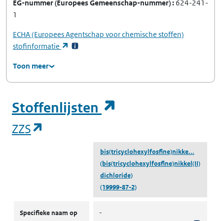
EG-nummer
(Europees Gemeenschap-nummer)
624-241-
1
ECHA
(Europees Agentschap voor chemische stoffen)
(opent in een nieuw tabblad)
stofinformatie
Toon meer
(opent in een ni
Stoffenlijsten
(opent in een nieuw tabblad)
ZZS
bis(tricyclohexylfosfine)nikke...
(bis(tricyclohexylfosfine)nikkel(II)
dichloride)
(19999-87-2)
ZZS
Specifieke naam op
-