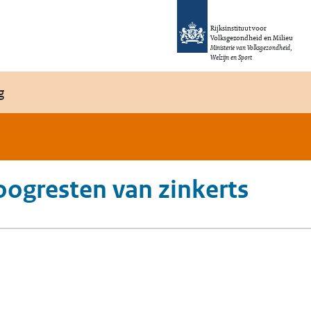
Rijksinstituut voor
Volksgezondheid en Milieu
Ministerie van Volksgezondheid,
Welzijn en Sport
g
oogresten van zinkerts