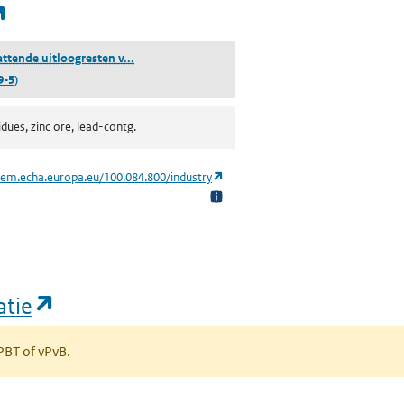
(opent in een nieuw tabblad)
(loodbevattende uitloogresten van zinkerts)
ttende uitloogresten v...
9-5)
dues, zinc ore, lead-contg.
(opent in een nieuw tabblad)
hem.echa.europa.eu/100.084.800/industry
(opent in een nieuw tabblad)
atie
 PBT of vPvB.