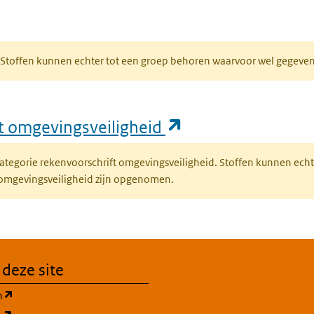
bblad)
R. Stoffen kunnen echter tot een groep behoren waarvoor wel gegev
(opent in een nie
ft omgevingsveiligheid
fcategorie rekenvoorschrift omgevingsveiligheid. Stoffen kunnen ec
 omgevingsveiligheid zijn opgenomen.
 deze site
(opent in een nieuw tabblad)
n