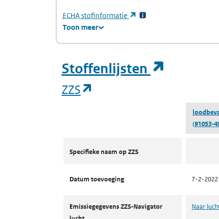
(Europees Agentschap voor chemische stof
(opent in een nieuw tabb
ECHA
stofinformatie
Toon meer
(opent i
Stoffenlijsten
(opent in een nieuw tab
ZZS
loodbeva
(91053-4
ZZS
Specifieke naam op ZZS
Datum toevoeging
7-2-2022
Emissiegegevens ZZS-Navigator
Naar luch
lucht