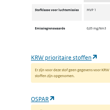
Stofklassen voor luchtemissies
Stofklasse voor luchtemissies
MVP 1
Emissiegrenswaarde
0,05 mg/Nm3
(ope
KRW prioritaire stoffen
Er zijn voor deze stof geen gegevens voor KRW
stoffen zijn opgenomen.
(opent in een nieuw 
OSPAR