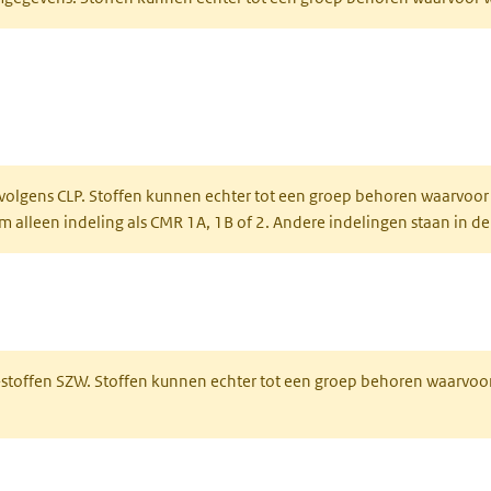
ent in een nieuw tabblad)
een nieuw tabblad)
 volgens CLP. Stoffen kunnen echter tot een groep behoren waarvoor
alleen indeling als CMR 1A, 1B of 2. Andere indelingen staan in de
 een nieuw tabblad)
R-stoffen SZW. Stoffen kunnen echter tot een groep behoren waarvoo