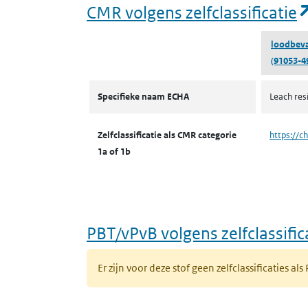
CMR volgens zelfclassificatie
loodbeva
(91053-4
CMR volgens zelfclassificatie
Specifieke naam ECHA
Leach resi
Zelfclassificatie als CMR categorie
https://c
1a of 1b
PBT/vPvB volgens zelfclassific
Er zijn voor deze stof geen zelfclassificaties als