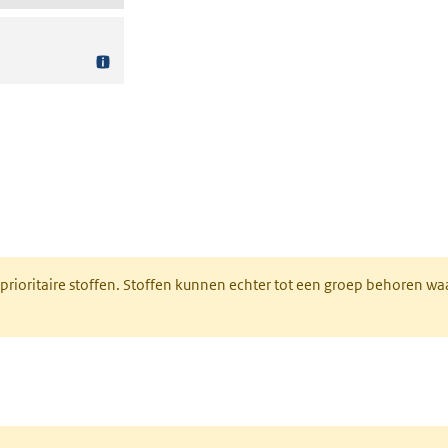
nt in een nieuw tabblad)
 prioritaire stoffen. Stoffen kunnen echter tot een groep behoren w
tabblad)