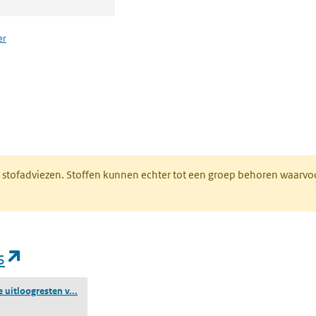
er
n een nieuw tabblad)
M stofadviezen. Stoffen kunnen echter tot een groep behoren waarvo
(opent in een nieuw tabblad)
s
(loodbevattende uitloogresten van zinkerts)
uitloogresten v...