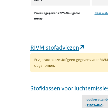
Emissiegegevens ZZS-Navigator
Naar wat
water
(opent i
RIVM stofadviezen
Er zijn voor deze stof geen gegevens voor RIV
opgenomen.
Stofklassen voor luchtemissie
loodbevattende 
(91053-49-5)