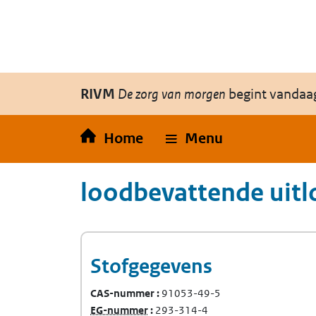
Overslaan en naar de inhoud gaan
Direct naar de hoofdnavigatie
RIVM
De zorg van morgen
begint vandaa
Home
Menu
loodbevattende uitl
Stofgegevens
CAS-nummer
91053-49-5
(Europees Gemeenschap-nummer)
EG-nummer
293-314-4