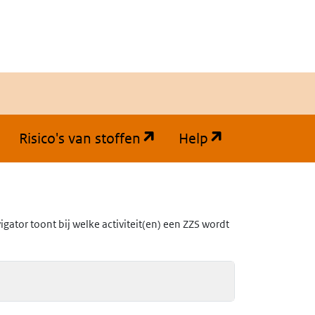
(opent in een nieuw tabb
(opent in een
Risico's van stoffen
Help
ator toont bij welke activiteit(en) een ZZS wordt