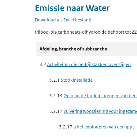
Emissie naar
Water
Download als Excel bestand
trilood-bis(carbonaat)-dihydroxide
behoort tot
ZZ
Afdeling, branche of subbranche
3.2
Activiteiten die bedrijfstakken overstijgen
3.2.1
Stookinstallatie
3.2.14
Op of in de bodem brengen van bedrij
3.2.17
Zuiveringsvoorziening voor ingezam
3.2.17 a
het exploiteren van een ippc-