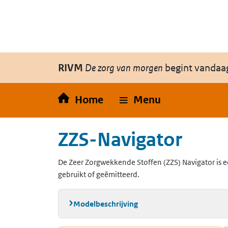
Overslaan en naar de inhoud gaan
Direct naar de hoofdnavigatie
RIVM
De zorg van morgen
begint vandaa
Home
Menu
ZZS-Navigator
De Zeer Zorgwekkende Stoffen (ZZS) Navigator is e
gebruikt of geëmitteerd.
Modelbeschrijving