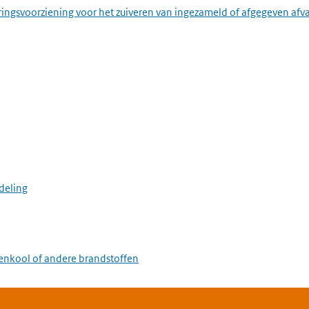
ringsvoorziening voor het zuiveren van ingezameld of afgegeven afv
deling
eenkool of andere brandstoffen