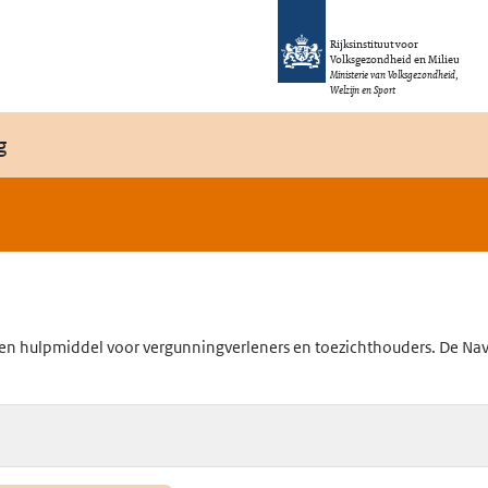
Rijksinstituut voor
Volksgezondheid en Milieu
Ministerie van Volksgezondheid,
Welzijn en Sport
g
en hulpmiddel voor vergunningverleners en toezichthouders. De Navig