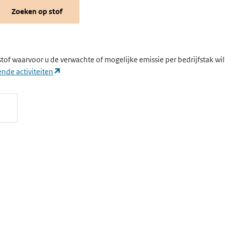
Zoeken op stof
stof waarvoor u de verwachte of mogelijke emissie per bedrijfstak wi
(opent in een nieuw tabblad)
nde activiteiten