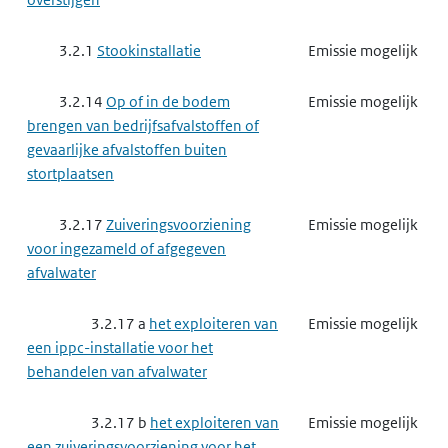
3.2.1
Stookinstallatie
Emissie mogelijk
3.2.14
Op of in de bodem
Emissie mogelijk
brengen van bedrijfsafvalstoffen of
gevaarlijke afvalstoffen buiten
stortplaatsen
3.2.17
Zuiveringsvoorziening
Emissie mogelijk
voor ingezameld of afgegeven
afvalwater
3.2.17 a
het exploiteren van
Emissie mogelijk
een ippc-installatie voor het
behandelen van afvalwater
3.2.17 b
het exploiteren van
Emissie mogelijk
een zuiveringsvoorziening voor het