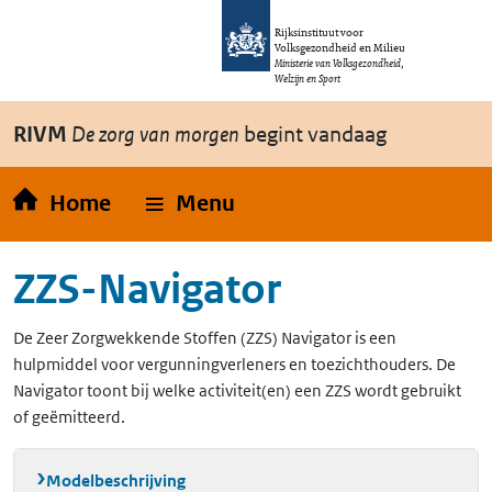
Overslaan en naar de inhoud gaan
Direct naar de hoofdnavigatie
Rijksinstituut voor
Volksgezondheid en Milieu
Ministerie van Volksgezondheid,
Welzijn en Sport
RIVM
De zorg van morgen
begint vandaag
Home
Menu
ZZS-Navigator
De Zeer Zorgwekkende Stoffen (ZZS) Navigator is een
hulpmiddel voor vergunningverleners en toezichthouders. De
Navigator toont bij welke activiteit(en) een ZZS wordt gebruikt
of geëmitteerd.
Modelbeschrijving