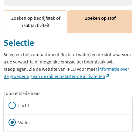
Zoeken op bedrijfstak of
Zoeken op stof
(sub)activiteit
Selectie
Selecteer het compartiment (lucht of water) en de stof waarvoor
u de verwachte of mogelijke emissie per bedrijfstak wilt
raadplegen. Zie de website van IPLO voor meer
informatie over
(opent in ee
de groepering van de milieubelastende activiteiten
Toon emissie naar
Lucht
Water