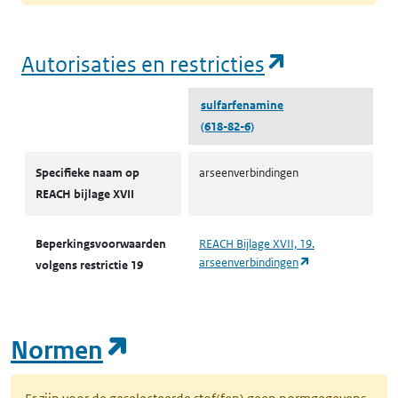
(opent in e
Autorisaties en restricties
sulfarfenamine
(618-82-6)
Autorisaties en restricties
Specifieke naam op
arseenverbindingen
REACH bijlage XVII
Beperkingsvoorwaarden
REACH Bijlage XVII, 19.
(opent in een nie
arseenverbindingen
volgens restrictie 19
(opent in een nieuw tab
Normen