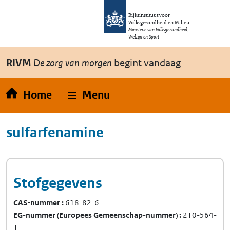
Overslaan en naar de inhoud gaan
Direct naar de hoofdnavigatie
Rijksinstituut voor
Volksgezondheid en Milieu
Ministerie van Volksgezondheid,
Welzijn en Sport
RIVM
De zorg van morgen
begint vandaag
Home
Menu
sulfarfenamine
Stofgegevens
CAS-nummer
618-82-6
EG-nummer
(Europees Gemeenschap-nummer)
210-564-
1