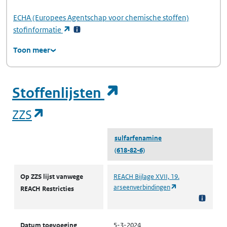
ECHA
(Europees Agentschap voor chemische stoffen)
(opent in een nieuw tabblad)
stofinformatie
Toon meer
(opent in een ni
Stoffenlijsten
(opent in een nieuw tabblad)
ZZS
sulfarfenamine
(618-82-6)
ZZS
Op ZZS lijst vanwege
REACH Bijlage XVII, 19.
(opent in een nie
arseenverbindingen
REACH Restricties
Datum toevoeging
5-3-2024