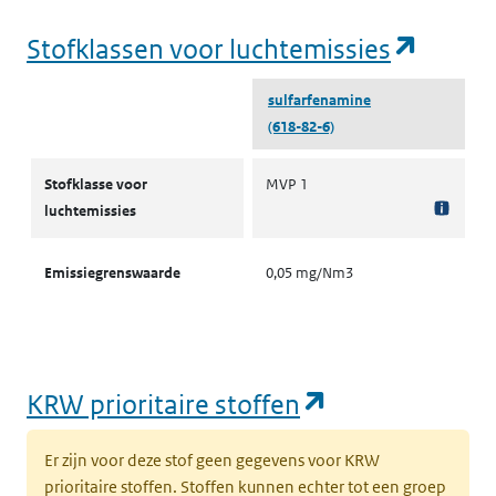
(opent
Stofklassen voor luchtemissies
sulfarfenamine
(618-82-6)
Stofklassen voor luchtemissies
Stofklasse voor
MVP 1
luchtemissies
Emissiegrenswaarde
0,05 mg/Nm3
(opent in een
KRW prioritaire stoffen
Er zijn voor deze stof geen gegevens voor KRW
prioritaire stoffen. Stoffen kunnen echter tot een groep