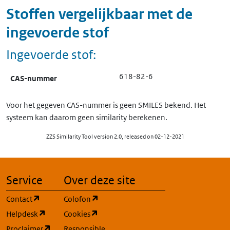
Stoffen vergelijkbaar met de
ingevoerde stof
Ingevoerde stof:
618-82-6
CAS-nummer
Voor het gegeven CAS-nummer is geen SMILES bekend. Het
systeem kan daarom geen similarity berekenen.
ZZS Similarity Tool version 2.0, released on 02-12-2021
Service
Over deze site
(opent in een nieuw tabblad)
(opent in een nieuw tabblad)
Contact
Colofon
(opent in een nieuw tabblad)
(opent in een nieuw tabblad)
Helpdesk
Cookies
(opent in een nieuw tabblad)
Proclaimer
Responsible