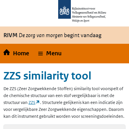
Overslaan en naar de inhoud gaan
Direct naar de hoofdnavigatie
Rijksinstituut voor
Volksgezondheid en Milieu
Ministerie van Volksgezondheid,
Welzijn en Sport
RIVM
De zorg van morgen
begint vandaag
Home
Menu
ZZS similarity tool
De
ZZS
(Zeer Zorgwekkende Stoffen)
similarity tool voorspelt of
de chemische structuur van een stof vergelijkbaar is met de
(opent in een nieuw tabblad)
structuur van
ZZS
. Structurele gelijkenis kan een indicatie zijn
voor vergelijkbare Zeer Zorgwekkende eigenschappen. Daarom
kan dit instrument gebruikt worden voor screeningsdoeleinden.