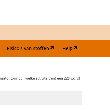
(opent in een nieuw tabb
(opent in een
Risico's van stoffen
Help
ator toont bij welke activiteit(en) een ZZS wordt