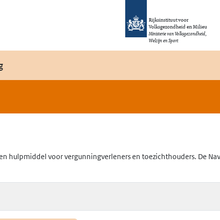
Rijksinstituut voor
Volksgezondheid en Milieu
Ministerie van Volksgezondheid,
Welzijn en Sport
g
en hulpmiddel voor vergunningverleners en toezichthouders. De Navig