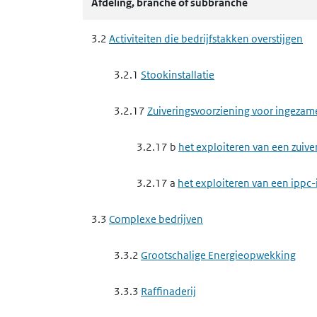
3.3.10 a
het verwijderen of nuttig toep
Afdeling, branche of subbranche
3.3.10 c
het tijdelijk opslaan van gevaa
3.2
Activiteiten die bedrijfstakken overstijgen
3.3.10 d
het ondergronds opslaan van g
3.2.1
Stookinstallatie
3.3.13
Verbranden van afvalstoffen in een i
3.2.17
Zuiveringsvoorziening voor ingezam
3.4
Nutssector en industrie
3.2.17 b
het exploiteren van een zuive
3.4.4
Metaalproductenindustrie
3.2.17 a
het exploiteren van een ippc-
3.4.4 f
het maken van producten van 
3.3
Complexe bedrijven
3.4.6
Chemische producten industrie
3.3.2
Grootschalige Energieopwekking
3.4.6 a
het maken van elastomeren, ver
3.3.3
Raffinaderij