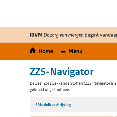
Overslaan en naar de inhoud gaan
Direct naar de hoofdnavigatie
RIVM
De zorg van morgen
begint vandaa
Home
Menu
ZZS-Navigator
De Zeer Zorgwekkende Stoffen (ZZS) Navigator is e
gebruikt of geëmitteerd.
Modelbeschrijving