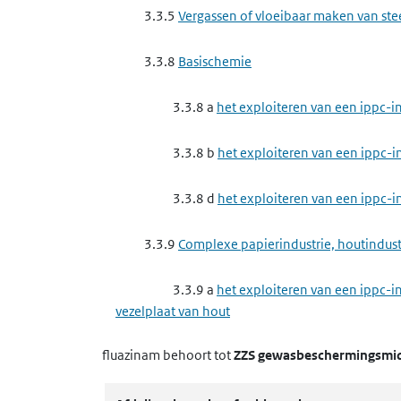
3.3.5
Vergassen of vloeibaar maken van st
3.3.8
Basischemie
3.3.8 a
het exploiteren van een ippc-i
3.3.8 b
het exploiteren van een ippc-
3.3.8 d
het exploiteren van een ippc-
3.3.9
Complexe papierindustrie, houtindustr
3.3.9 a
het exploiteren van een ippc-in
vezelplaat van hout
fluazinam
behoort tot
ZZS gewasbeschermingsmidd
3.3.10
Afvalbeheer ippc-installaties