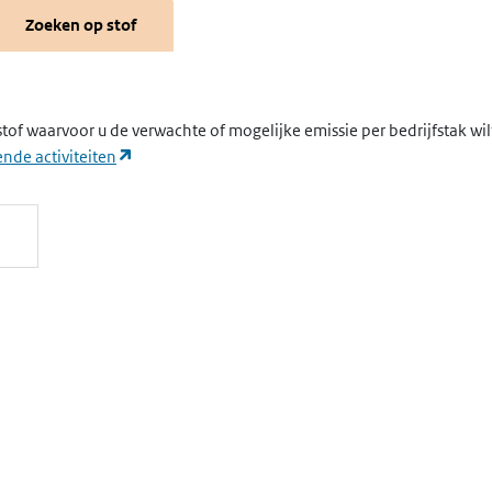
Zoeken op stof
stof waarvoor u de verwachte of mogelijke emissie per bedrijfstak wi
(opent in een nieuw tabblad)
nde activiteiten