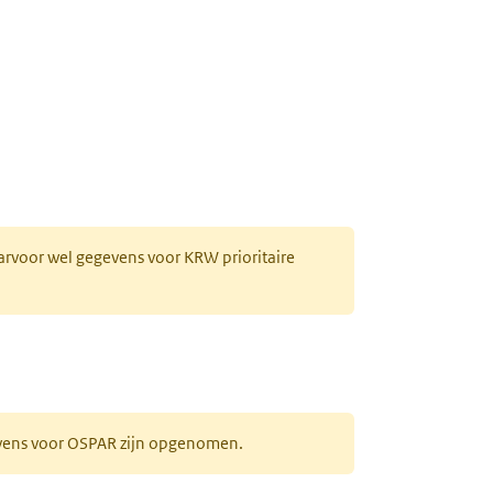
aarvoor wel gegevens voor KRW prioritaire
evens voor OSPAR zijn opgenomen.