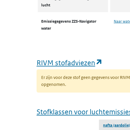
lucht
Emissiegegevens ZZS-Navigator
Naar wat
water
(opent i
RIVM stofadviezen
Er zijn voor deze stof geen gegevens voor RIV
opgenomen.
Stofklassen voor luchtemissie
nafta (aardolie),