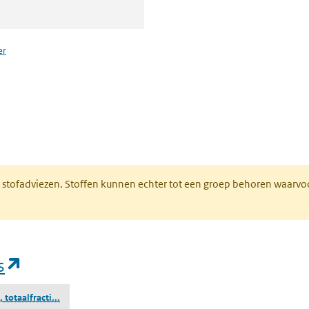
er
n een nieuw tabblad)
M stofadviezen. Stoffen kunnen echter tot een groep behoren waarvo
(opent in een nieuw tabblad)
s
(nafta (aardolie), totaalfractie gealkyleerd butaan bevattend
 totaalfracti...