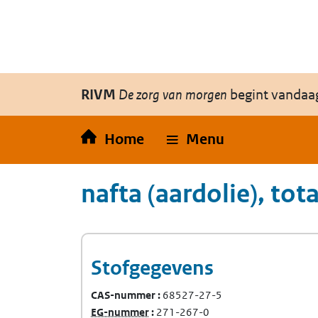
Overslaan en naar de inhoud gaan
Direct naar de hoofdnavigatie
RIVM
De zorg van morgen
begint vandaa
Home
Menu
nafta (aardolie), to
Stofgegevens
CAS-nummer
68527-27-5
(Europees Gemeenschap-nummer)
EG-nummer
271-267-0