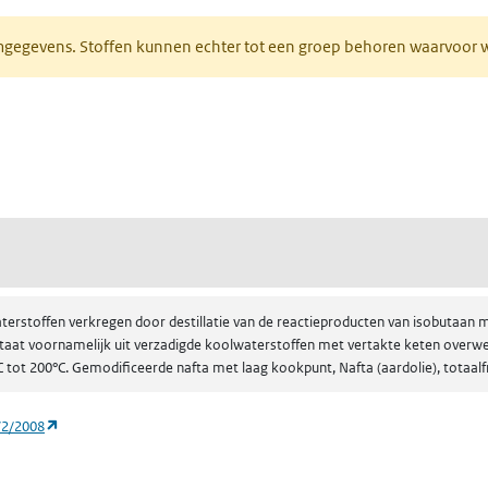
normgegevens. Stoffen kunnen echter tot een groep behoren waarvoo
ent in een nieuw tabblad)
een nieuw tabblad)
afta (aardolie), totaalfractie gealkyleerd butaan bevattend)
erstoffen verkregen door destillatie van de reactieproducten van isobutaan 
taat voornamelijk uit verzadigde koolwaterstoffen met vertakte keten overwe
 tot 200°C. Gemodificeerde nafta met laag kookpunt, Nafta (aardolie), totaalf
(opent in een nieuw tabblad)
72/2008