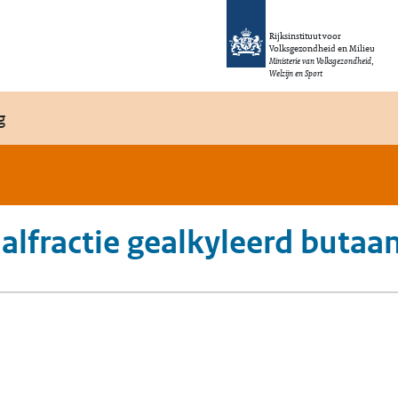
Rijksinstituut voor
Volksgezondheid en Milieu
Ministerie van Volksgezondheid,
Welzijn en Sport
g
taalfractie gealkyleerd buta