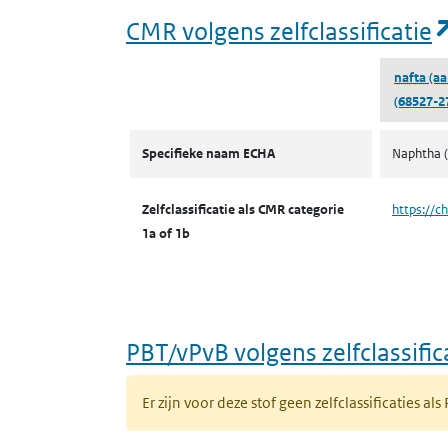
CMR volgens zelfclassificatie
nafta (aa
(68527-2
CMR volgens zelfclassificatie
Specifieke naam ECHA
Naphtha (
Zelfclassificatie als CMR categorie
https://c
1a of 1b
PBT/vPvB volgens zelfclassific
Er zijn voor deze stof geen zelfclassificaties als