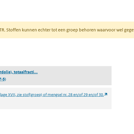
 tabblad)
PRTR. Stoffen kunnen echter tot een groep behoren waarvoor wel ge
pent in een nieuw tabblad)
(nafta (aardolie), totaalfractie gealkyleerd butaan be
rdolie), totaalfracti...
7-5)
(opent in een n
age XVII, zie stof(groep) of mengsel nr. 28 en/of 29 en/of 30.
ieuw tabblad)