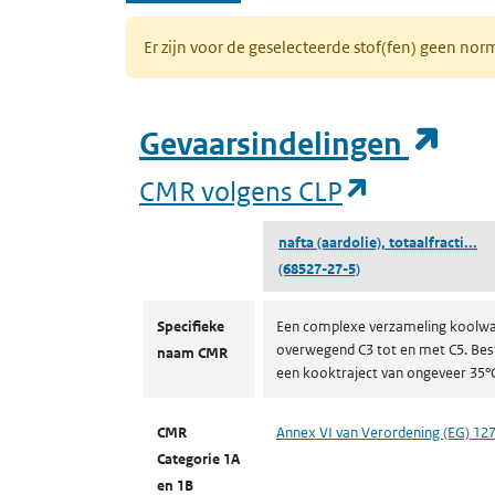
Er zijn voor de geselecteerde stof(fen) geen 
(op
Gevaarsindelingen
(opent in 
CMR volgens CLP
(n
nafta (aardolie), totaalfracti...
(68527-27-5)
CMR volgens CLP
Specifieke
Een complexe verzameling koolwat
overwegend C3 tot en met C5. Bes
naam CMR
een kooktraject van ongeveer 35°C
CMR
Annex VI van Verordening (EG) 12
Categorie 1A
en 1B