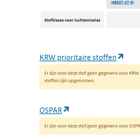
(68527-27-5)
Stofklassen voor luchtemissies
Stofklasse voor luchtemissies
(ope
KRW prioritaire stoffen
Er zijn voor deze stof geen gegevens voor KRW
stoffen zijn opgenomen.
(opent in een nieuw 
OSPAR
Er zijn voor deze stof geen gegevens voor OS