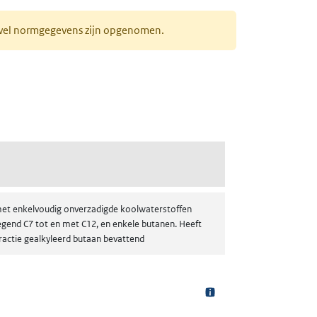
r wel normgegevens zijn opgenomen.
met enkelvoudig onverzadigde koolwaterstoffen
gend C7 tot en met C12, en enkele butanen. Heeft
ractie gealkyleerd butaan bevattend