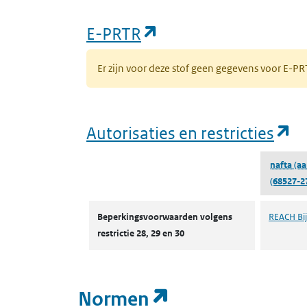
(opent in een nieuw
E-PRTR
Er zijn voor deze stof geen gegevens voor E-
(o
Autorisaties en restricties
nafta (aa
(68527-2
Autorisaties en restricties
Beperkingsvoorwaarden volgens
REACH Bijl
restrictie 28, 29 en 30
(opent in een n
Normen