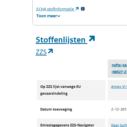
(Europees Agentschap voor chemische stof
(opent in een nieuw tabb
ECHA
stofinformatie
Toon meer
(opent i
Stoffenlijsten
(opent in een nieuw tab
ZZS
nafta (aa
(68527-2
ZZS
Op ZZS lijst vanwege EU
Annex VI 
gevaarsindeling
Datum toevoeging
2-12-201
Emissiegegevens ZZS-Navigator
Naar luch