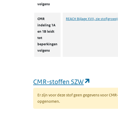
volgens
CMR
REACH Bijlage XVII, zie stof(groep)
indeling 1A
en 1B leidt
tot
beperkingen
volgens
(opent in
CMR-stoffen SZW
Er zijn voor deze stof geen gegevens voor CM
opgenomen.