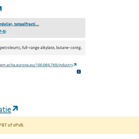
(opent in een nieuw tabblad)
(nafta (aardolie), totaalfractie gealkyleerd butaan be
rdolie), totaalfracti...
7-5)
petroleum), full-range alkylate, butane-contg.
(opent in een nieuw tabblad)
hem.echa.europa.eu/100.064.769/industry
(opent in een nieuw tabblad)
atie
 PBT of vPvB.