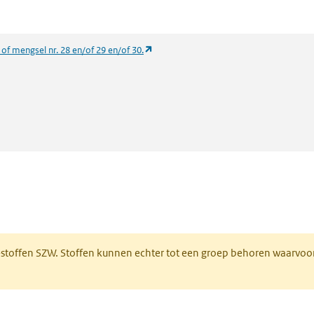
(opent in een nieuw tabblad)
 of mengsel nr. 28 en/of 29 en/of 30.
 een nieuw tabblad)
R-stoffen SZW. Stoffen kunnen echter tot een groep behoren waarvoo