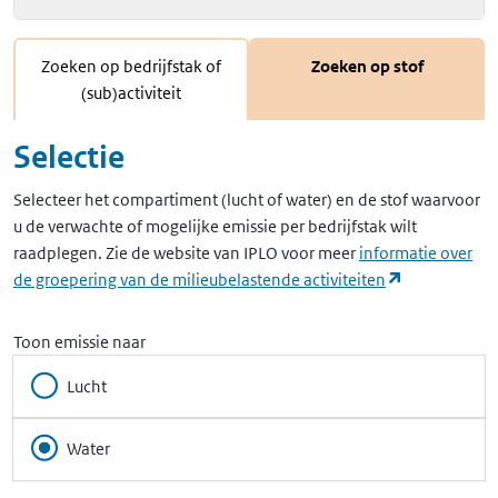
Zoeken op bedrijfstak of
Zoeken op stof
(sub)activiteit
Selectie
Selecteer het compartiment (lucht of water) en de stof waarvoor
u de verwachte of mogelijke emissie per bedrijfstak wilt
raadplegen. Zie de website van IPLO voor meer
informatie over
(opent in ee
de groepering van de milieubelastende activiteiten
Toon emissie naar
Lucht
Water