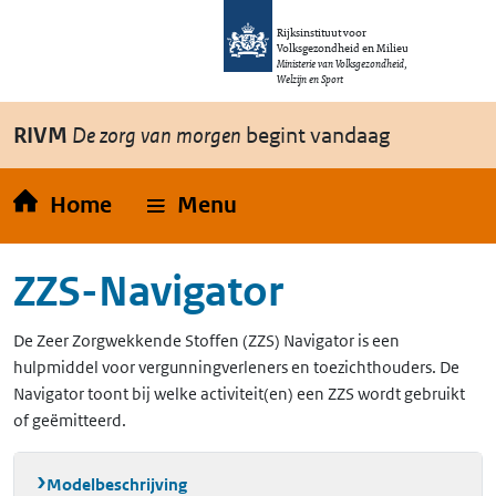
Overslaan en naar de inhoud gaan
Direct naar de hoofdnavigatie
Rijksinstituut voor
Volksgezondheid en Milieu
Ministerie van Volksgezondheid,
Welzijn en Sport
RIVM
De zorg van morgen
begint vandaag
Home
Menu
ZZS-Navigator
De Zeer Zorgwekkende Stoffen (ZZS) Navigator is een
hulpmiddel voor vergunningverleners en toezichthouders. De
Navigator toont bij welke activiteit(en) een ZZS wordt gebruikt
of geëmitteerd.
Modelbeschrijving