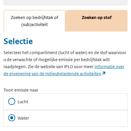
Zoeken op bedrijfstak of
Zoeken op stof
(sub)activiteit
Selectie
Selecteer het compartiment (lucht of water) en de stof waarvoor
u de verwachte of mogelijke emissie per bedrijfstak wilt
raadplegen. Zie de website van IPLO voor meer
informatie over
(opent in ee
de groepering van de milieubelastende activiteiten
Toon emissie naar
Lucht
Water