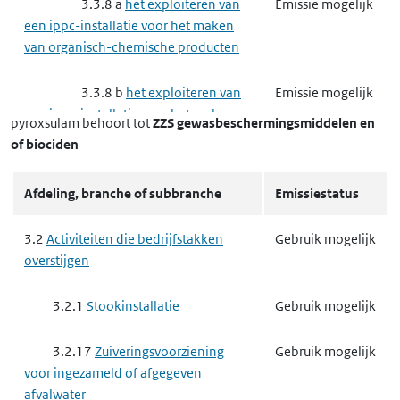
3.3.8 a
het exploiteren van
Emissie mogelijk
een ippc-installatie voor het maken
van organisch-chemische producten
3.3.8 b
het exploiteren van
Emissie mogelijk
een ippc-installatie voor het maken
pyroxsulam
behoort tot
ZZS gewasbeschermingsmiddelen en
van anorganisch-chemische
of biociden
producten
Afdeling, branche of subbranche
Emissiestatus
3.3.8 d
het exploiteren van
Gebruik mogelijk
een ippc-installatie voor het maken
3.2
Activiteiten die bedrijfstakken
Gebruik mogelijk
van producten voor
overstijgen
gewasbescherming of van biociden
3.2.1
Stookinstallatie
Gebruik mogelijk
3.3.9
Complexe papierindustrie,
Emissie mogelijk
houtindustrie en textielindustrie
3.2.17
Zuiveringsvoorziening
Gebruik mogelijk
voor ingezameld of afgegeven
3.3.9 a
het exploiteren van
Emissie mogelijk
afvalwater