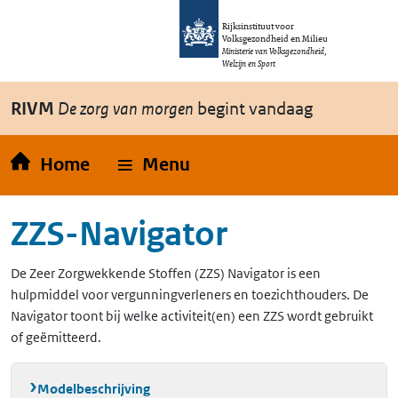
Overslaan en naar de inhoud gaan
Direct naar de hoofdnavigatie
Rijksinstituut voor
Volksgezondheid en Milieu
Ministerie van Volksgezondheid,
Welzijn en Sport
RIVM
De zorg van morgen
begint vandaag
Home
Menu
ZZS-Navigator
De Zeer Zorgwekkende Stoffen (ZZS) Navigator is een
hulpmiddel voor vergunningverleners en toezichthouders. De
Navigator toont bij welke activiteit(en) een ZZS wordt gebruikt
of geëmitteerd.
Modelbeschrijving