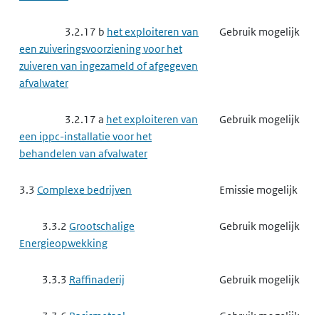
een ippc-installatie voor het maken
van papierpulp, papier, karton,
3.2.17 b
het exploiteren van
Gebruik mogelijk
oriented strand board, spaanplaat of
een zuiveringsvoorziening voor het
vezelplaat van hout
zuiveren van ingezameld of afgegeven
afvalwater
3.3.10
Afvalbeheer ippc-
Emissie mogelijk
installaties
3.2.17 a
het exploiteren van
Gebruik mogelijk
een ippc-installatie voor het
3.3.10 a
het verwijderen of
Emissie mogelijk
behandelen van afvalwater
nuttig toepassen van gevaarlijke
afvalstoffen
3.3
Complexe bedrijven
Emissie mogelijk
3.3.10 c
het tijdelijk opslaan
Emissie mogelijk
3.3.2
Grootschalige
Gebruik mogelijk
van gevaarlijke afvalstoffen
Energieopwekking
3.3.10 d
het ondergronds
Emissie mogelijk
3.3.3
Raffinaderij
Gebruik mogelijk
opslaan van gevaarlijke afvalstoffen
3.3.6
Basismetaal
Gebruik mogelijk
3.3.13
Verbranden van
Emissie mogelijk