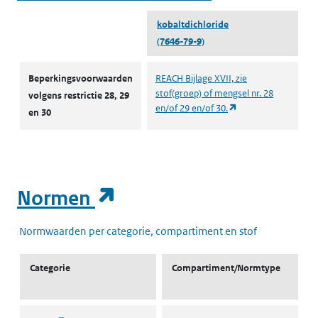
kobaltdichloride
(7646-79-9)
Autorisaties en restricties
Beperkingsvoorwaarden
REACH Bijlage XVII, zie
stof(groep) of mengsel nr. 28
volgens restrictie 28, 29
(opent in een nieuw
en/of 29 en/of 30.
en 30
(opent in een nieuw t
Normen
Normwaarden per categorie, compartiment en stof
Categorie
Compartiment/Normtype