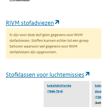
ZZS-Navigator
water
ZZS in afval
Naar ZZS in afval Zoeker
Naar ZZS in 
(opent in een nie
RIVM stofadviezen
Zoeker
Er zijn voor deze stof geen gegevens voor RIVM
stofadviezen. Stoffen kunnen echter tot een groep
behoren waarvoor wel gegevens voor RIVM
stofadviezen zijn opgenomen.
(opent
Stofklassen voor luchtemissies
kobaltdichloride
kobaltdi
(7646-79-9)
decahyd
(72861-1
(behoort