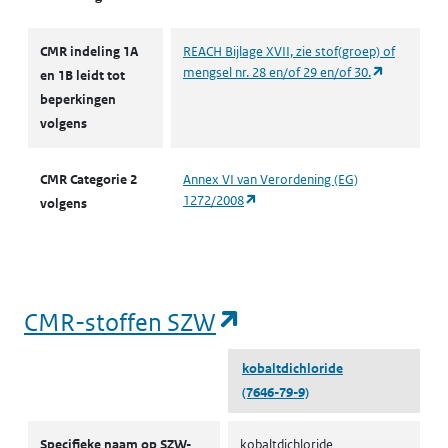
CMR indeling 1A
REACH Bijlage XVII, zie stof(groep) of
(opent in e
mengsel nr. 28 en/of 29 en/of 30.
en 1B leidt tot
beperkingen
volgens
CMR Categorie 2
Annex VI van Verordening (EG)
(opent in een nieuw tabblad)
1272/2008
volgens
(opent in een nieu
CMR-stoffen SZW
kobaltdichloride
(7646-79-9)
CMR-stoffen SZW
Specifieke naam op SZW-
kobaltdichloride