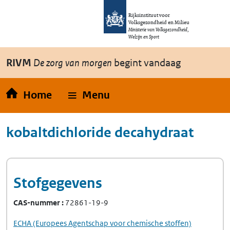
Overslaan en naar de inhoud gaan
Direct naar de hoofdnavigatie
Rijksinstituut voor
Volksgezondheid en Milieu
Ministerie van Volksgezondheid,
Welzijn en Sport
RIVM
De zorg van morgen
begint vandaag
Home
Menu
kobaltdichloride decahydraat
Stofgegevens
CAS-nummer
72861-19-9
ECHA
(Europees Agentschap voor chemische stoffen)