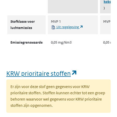
kobaltdi
)
Stofklassen voor luchtemissies
Stofklasse voor
MVP 1
MVP 1
(opent in een nieuw ta
Uit regelgeving
luchtemissies
Emissiegrenswaarde
0,05 mg/Nm3
0,05 mg
(opent in een
KRW prioritaire stoffen
Er zijn voor deze stof geen gegevens voor KRW
prioritaire stoffen. Stoffen kunnen echter tot een groep
behoren waarvoor wel gegevens voor KRW prioritaire
stoffen zijn opgenomen.