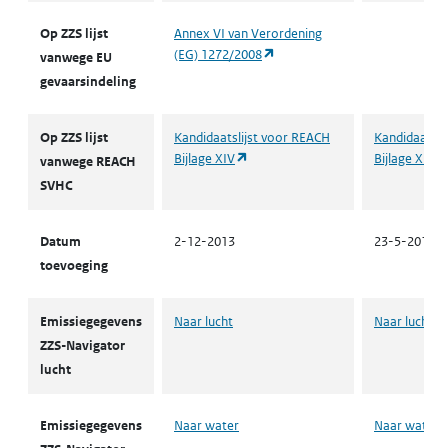
Op ZZS lijst
Annex VI van Verordening
(opent in een nieuw tabblad)
(EG) 1272/2008
vanwege EU
gevaarsindeling
Op ZZS lijst
Kandidaatslijst voor REACH
Kandidaatsli
(opent in een nieuw tabblad)
Bijlage XIV
Bijlage XIV
vanwege REACH
SVHC
Datum
2-12-2013
23-5-2019
toevoeging
Emissiegegevens
Naar lucht
Naar lucht
ZZS-Navigator
lucht
Emissiegegevens
Naar water
Naar water