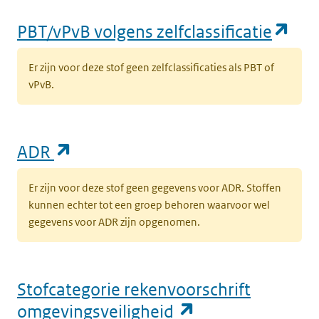
(op
PBT/vPvB volgens zelfclassificatie
Er zijn voor deze stof geen zelfclassificaties als PBT of
vPvB.
(opent in een nieuw tabblad)
ADR
Er zijn voor deze stof geen gegevens voor ADR. Stoffen
kunnen echter tot een groep behoren waarvoor wel
gegevens voor ADR zijn opgenomen.
Stofcategorie rekenvoorschrift
(opent in een n
omgevingsveiligheid