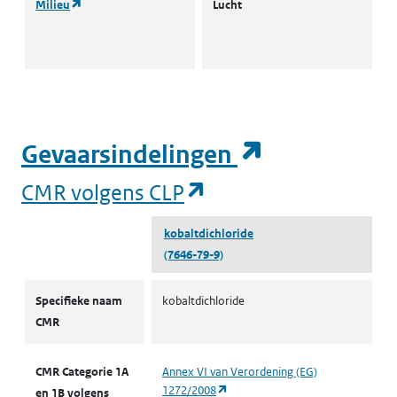
(opent in een nieuw tabblad)
Milieu
Lucht
L
I
(opent in e
Gevaarsindelingen
(opent in een nieuw
CMR volgens CLP
kobaltdichloride
(7646-79-9)
CMR volgens CLP
Specifieke naam
kobaltdichloride
CMR
CMR Categorie 1A
Annex VI van Verordening (EG)
(opent in een nieuw tabblad)
1272/2008
en 1B volgens