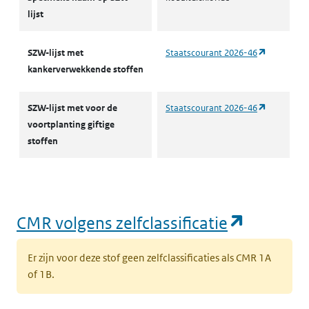
lijst
(opent in 
SZW-lijst met
Staatscourant 2026-46
kankerverwekkende stoffen
(opent in 
SZW-lijst met voor de
Staatscourant 2026-46
voortplanting giftige
stoffen
(opent i
CMR volgens zelfclassificatie
Er zijn voor deze stof geen zelfclassificaties als CMR 1A
of 1B.