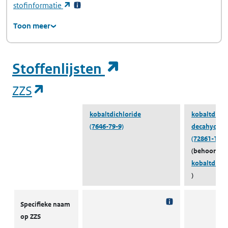
(opent in een nieuw tabblad)
stofinformatie
Toon meer
(opent in een ni
Stoffenlijsten
(opent in een nieuw tabblad)
ZZS
kobaltdichloride
kobaltdichl
(7646-79-9)
decahydraa
(72861-19-9
(behoort to
kobaltdichl
)
ZZS
Specifieke naam
op ZZS