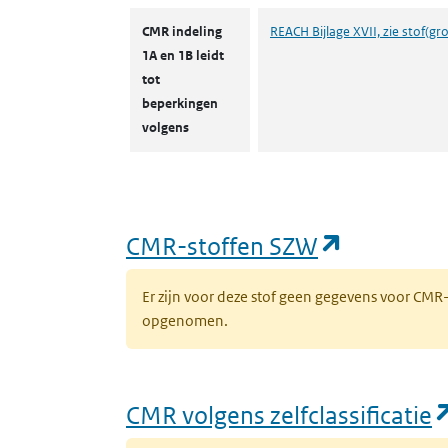
CMR indeling
REACH Bijlage XVII, zie stof(gr
1A en 1B leidt
tot
beperkingen
volgens
(opent in
CMR-stoffen SZW
Er zijn voor deze stof geen gegevens voor CM
opgenomen.
CMR volgens zelfclassificatie