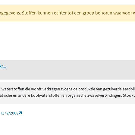
normgegevens. Stoffen kunnen echter tot een groep behoren waarvoo
ent in een nieuw tabblad)
een nieuw tabblad)
(residuen (aardolie), stoomgekraakt, destillaten)
r...
waterstoffen die wordt verkregen tvdens de produktie van gezuiverde aardolie
tische en andere koolwaterstoffen en organische zwavelverbindingen. Stookoli
(opent in een nieuw tabblad)
 1272/2008