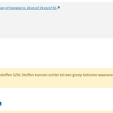
(opent in een nieuw tabblad)
oep) of mengsel nr. 28 en/of 29 en/of 30.
 een nieuw tabblad)
R-stoffen SZW. Stoffen kunnen echter tot een groep behoren waarvoo
(opent in een nieuw tabblad)