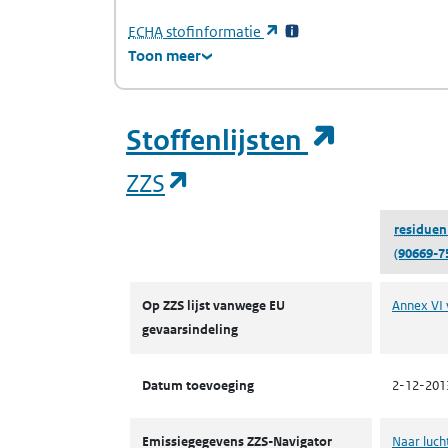
(Europees Agentschap voor chemische stof
(opent in een nieuw tabb
ECHA
stofinformatie
Toon meer
(opent i
Stoffenlijsten
(opent in een nieuw tab
ZZS
residuen 
(90669-7
ZZS
Op ZZS lijst vanwege EU
Annex VI 
gevaarsindeling
Datum toevoeging
2-12-201
Emissiegegevens ZZS-Navigator
Naar luch