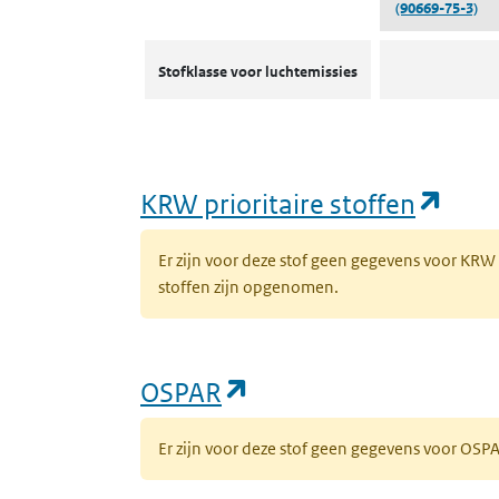
(90669-75-3)
Stofklassen voor luchtemissies
Stofklasse voor luchtemissies
(ope
KRW prioritaire stoffen
Er zijn voor deze stof geen gegevens voor KRW
stoffen zijn opgenomen.
(opent in een nieuw 
OSPAR
Er zijn voor deze stof geen gegevens voor OS