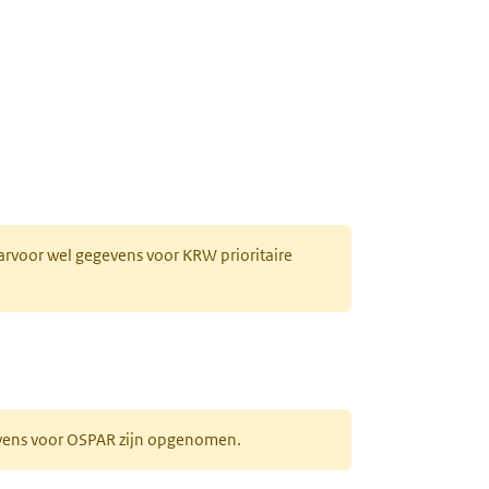
aarvoor wel gegevens voor KRW prioritaire
evens voor OSPAR zijn opgenomen.