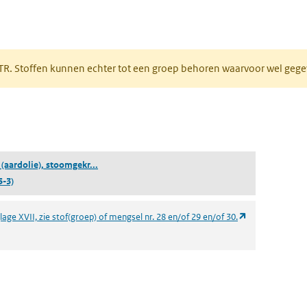
 tabblad)
PRTR. Stoffen kunnen echter tot een groep behoren waarvoor wel ge
pent in een nieuw tabblad)
(residuen (aardolie), stoomgekraakt, destillaten)
(aardolie), stoomgekr...
5-3)
(opent in een n
age XVII, zie stof(groep) of mengsel nr. 28 en/of 29 en/of 30.
ieuw tabblad)