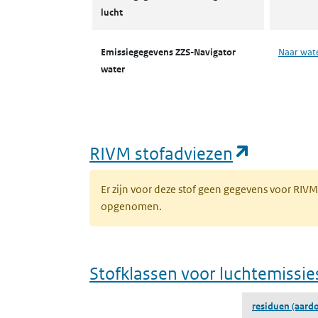
lucht
Emissiegegevens ZZS-Navigator
Naar wat
water
(opent i
RIVM stofadviezen
Er zijn voor deze stof geen gegevens voor RIV
opgenomen.
Stofklassen voor luchtemissie
residuen (aardo