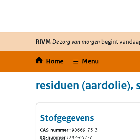
Overslaan en naar de inhoud gaan
Direct naar de hoofdnavigatie
RIVM
De zorg van morgen
begint vandaa
Home
Menu
residuen (aardolie),
Stofgegevens
CAS-nummer
90669-75-3
(Europees Gemeenschap-nummer)
EG-nummer
292-657-7