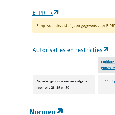
(opent in een nieuw
E-PRTR
Er zijn voor deze stof geen gegevens voor E-
(o
Autorisaties en restricties
residuen 
(90669-7
Autorisaties en restricties
Beperkingsvoorwaarden volgens
REACH Bijl
restrictie 28, 29 en 30
(opent in een n
Normen