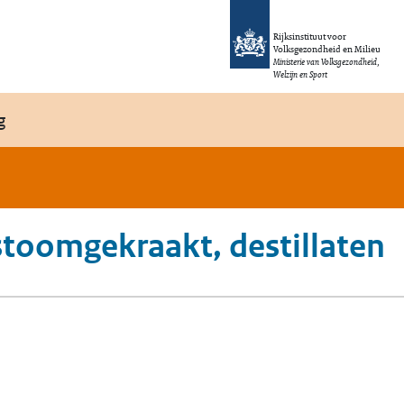
Rijksinstituut voor
Volksgezondheid en Milieu
Ministerie van Volksgezondheid,
Welzijn en Sport
g
 stoomgekraakt, destillaten