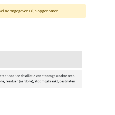
r wel normgegevens zijn opgenomen.
teer door de destillatie van stoomgekraakte teer.
e, residuen (aardolie), stoomgekraakt, destillaten