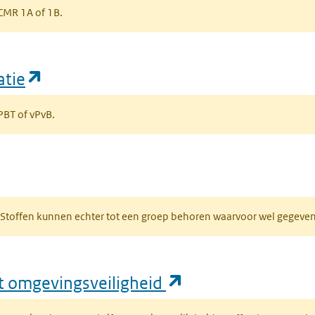
s CMR 1A of 1B.
(opent in een nieuw tabblad)
atie
 PBT of vPvB.
bblad)
R. Stoffen kunnen echter tot een groep behoren waarvoor wel gegev
(opent in een nie
ft omgevingsveiligheid