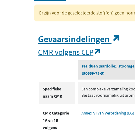
Er zijn voor de geselecteerde stof(fen) geen 
(op
Gevaarsindelingen
(opent in 
CMR volgens CLP
residuen (aardolie), stoomgek
(90669-75-3)
CMR volgens CLP
Specifieke
Een complexe verzameling kool
Bestaat voornamelijk uit aroma
naam CMR
CMR Categorie
Annex VI van Verordening (EG)
1A en 1B
volgens