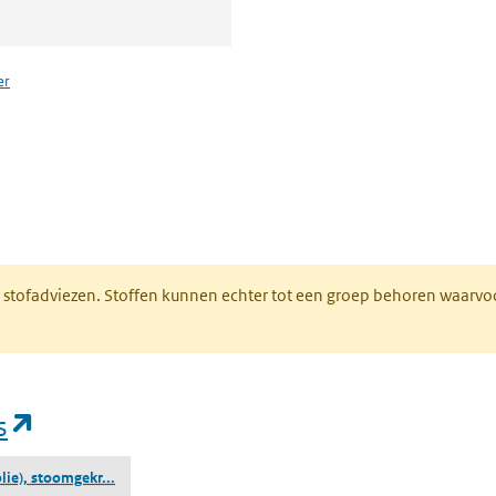
er
n een nieuw tabblad)
M stofadviezen. Stoffen kunnen echter tot een groep behoren waarvo
(opent in een nieuw tabblad)
s
(residuen (aardolie), stoomgekraakt, destillaten)
lie), stoomgekr...