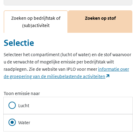
Zoeken op bedrijfstak of
Zoeken op stof
(sub)activiteit
Selectie
Selecteer het compartiment (lucht of water) en de stof waarvoor
u de verwachte of mogelijke emissie per bedrijfstak wilt
raadplegen. Zie de website van IPLO voor meer
informatie over
(opent in ee
de groepering van de milieubelastende activiteiten
Toon emissie naar
Lucht
Water