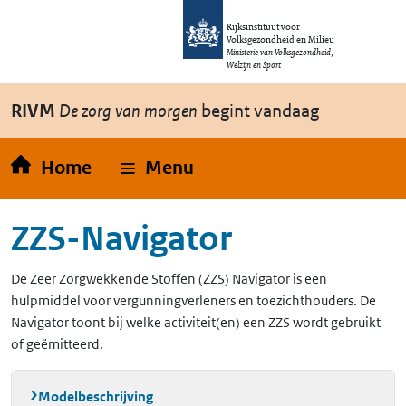
Overslaan en naar de inhoud gaan
Direct naar de hoofdnavigatie
Rijksinstituut voor
Volksgezondheid en Milieu
Ministerie van Volksgezondheid,
Welzijn en Sport
RIVM
De zorg van morgen
begint vandaag
Home
Menu
ZZS-Navigator
De Zeer Zorgwekkende Stoffen (ZZS) Navigator is een
hulpmiddel voor vergunningverleners en toezichthouders. De
Navigator toont bij welke activiteit(en) een ZZS wordt gebruikt
of geëmitteerd.
Modelbeschrijving