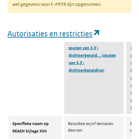
wel gegevens voor E-PRTR zijn opgenomen.
(opent in e
Autorisaties en restricties
zouten van 3,3'-
3,3’
dichloorbenzid...
(zouten
sulf
van 3,3'-
(743
dichloorbenzidine)
(beh
zout
dich
van 
dich
)
Autorisaties en restricties
Specifieke naam op
Benzidine en/of derivaten
Benz
daarvan
daar
REACH bijlage XVII