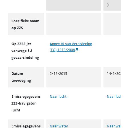
)
ZZS
Specifieke naam
op ZZS
Op ZZS lijst
Annex VI van Verordening
(opent in een nieuw tabblad)
(EG) 1272/2008
vanwege EU
gevaarsindeling
Datum
2-12-2013
14-2-2022
toevoeging
Emissiegegevens
Naar lucht
Naar lucht
ZZS-Navigator
lucht
Emissiegegevens
Naar water
Naar water