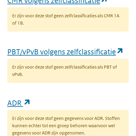
CMR volgens zelfclassificatie
Er zijn voor deze stof geen zelfclassificaties als CMR 1A
of 1B.
(op
PBT/vPvB volgens zelfclassificatie
Er zijn voor deze stof geen zelfclassificaties als PBT of
vPvB.
(opent in een nieuw tabblad)
ADR
Er zijn voor deze stof geen gegevens voor ADR. Stoffen
kunnen echter tot een groep behoren waarvoor wel
gegevens voor ADR zijn opgenomen.