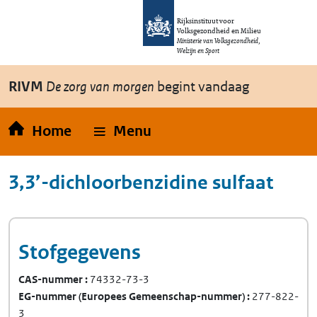
Overslaan en naar de inhoud gaan
Direct naar de hoofdnavigatie
Rijksinstituut voor
Volksgezondheid en Milieu
Ministerie van Volksgezondheid,
Welzijn en Sport
RIVM
De zorg van morgen
begint vandaag
Home
Menu
3,3’-dichloorbenzidine sulfaat
Stofgegevens
CAS-nummer
74332-73-3
EG-nummer
(Europees Gemeenschap-nummer)
277-822-
3