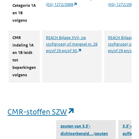
(opent in een nieuw tabblad)
(EG) 1272/2008
(EG) 1272/2008
Categorie 1A
en 1B
volgens
CMR
REACH Bijlage XVII, zie
REACH Bijlage XVI
stof(groep) of mengsel nr. 28
stof(groep) of me
indeling 1A
(opent in een nieuw tabblad)
en/of 29 en/of 30.
en/of 29 en/of 30
en 1B leidt
tot
beperkingen
volgens
(opent in een nieu
CMR-stoffen SZW
zouten van 3,3'-
3,3’-dic
dichloorbenzid...
(zouten
sulfaat