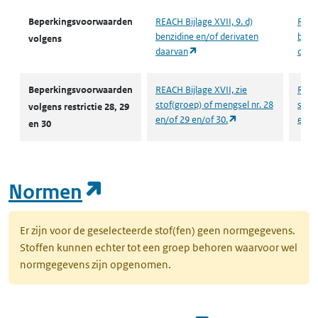
Beperkingsvoorwaarden
REACH Bijlage XVII, 9. d)
REACH
benzidine en/of derivaten
benzi
volgens
(opent in een nieuw tabblad)
daarvan
daar
Beperkingsvoorwaarden
REACH Bijlage XVII, zie
REACH
stof(groep) of mengsel nr. 28
stof(
volgens restrictie 28, 29
(opent in een nieuw
en/of 29 en/of 30.
en/of
en 30
(opent in een nieuw tab
Normen
Er zijn voor de geselecteerde stof(fen) geen normgegevens.
Stoffen kunnen echter tot een groep behoren waarvoor wel
normgegevens zijn opgenomen.