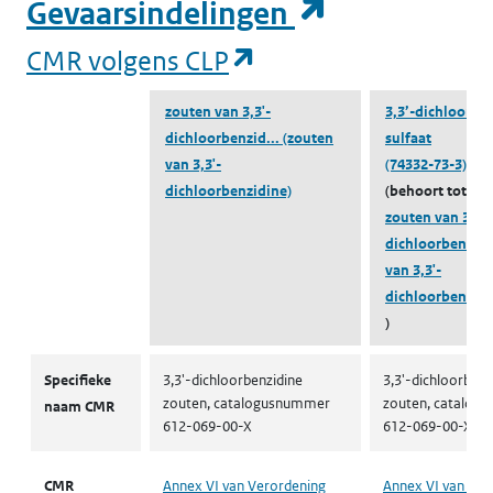
(opent in e
Gevaarsindelingen
(opent in een nieuw
CMR volgens CLP
zouten van 3,3'-
3,3’-dichloorbe
dichloorbenzid...
(zouten
sulfaat
van 3,3'-
(74332-73-3)
dichloorbenzidine)
(behoort tot
zouten van 3,3'-
dichloorbenzid.
van 3,3'-
dichloorbenzidi
)
CMR volgens CLP
Specifieke
3,3'-dichloorbenzidine
3,3'-dichloorbenz
zouten, catalogusnummer
zouten, catalog
naam CMR
612-069-00-X
612-069-00-X
CMR
Annex VI van Verordening
Annex VI van Ver