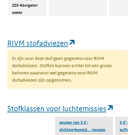
ZZS-Navigator
water
(opent in een nie
RIVM stofadviezen
Er zijn voor deze stof geen gegevens voor RIVM
stofadviezen. Stoffen kunnen echter tot een groep
behoren waarvoor wel gegevens voor RIVM
stofadviezen zijn opgenomen.
(opent
Stofklassen voor luchtemissies
zouten van 3,3'-
3,3’-dic
dichloorbenzid...
(zouten
sulfaat