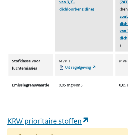
van 3,3'-
(74332-7
dichloorbenzidine)
(behoort
zouten v
dichloor
van 3,3'-
dichloo
)
Stofklassen voor luchtemissies
Stofklasse voor
MVP 1
MVP 1
(opent in een nieuw ta
Uit regelgeving
luchtemissies
Emissiegrenswaarde
0,05 mg/Nm3
0,05 mg
(opent in een
KRW prioritaire stoffen