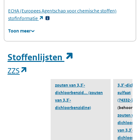
ECHA
(Europees Agentschap voor chemische stoffen)
(opent in een nieuw tabblad)
stofinformatie
Toon meer
(opent in een ni
Stoffenlijsten
(opent in een nieuw tabblad)
ZZS
zouten van 3,3'-
3,3’-dichlo
dichloorbenzid...
(zouten
sulfaat
van 3,3'-
(74332-73-3
dichloorbenzidine)
(behoort to
zouten van 3
dichloorben
van 3,3'-
dichloorben