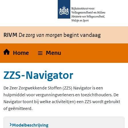
Overslaan en naar de inhoud gaan
Direct naar de hoofdnavigatie
Rijksinstituut voor
Volksgezondheid en Milieu
Ministerie van Volksgezondheid,
Welzijn en Sport
RIVM
De zorg van morgen
begint vandaag
Home
Menu
ZZS-Navigator
De Zeer Zorgwekkende Stoffen (ZZS) Navigator is een
hulpmiddel voor vergunningverleners en toezichthouders. De
Navigator toont bij welke activiteit(en) een ZZS wordt gebruikt
of geëmitteerd.
Modelbeschrijving