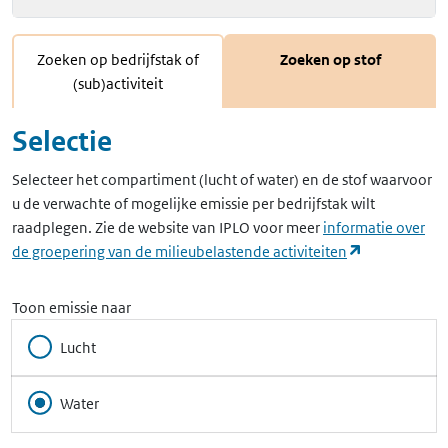
Zoeken op bedrijfstak of
Zoeken op stof
(sub)activiteit
Selectie
Selecteer het compartiment (lucht of water) en de stof waarvoor
u de verwachte of mogelijke emissie per bedrijfstak wilt
raadplegen. Zie de website van IPLO voor meer
informatie over
(opent in ee
de groepering van de milieubelastende activiteiten
Toon emissie naar
Lucht
Water