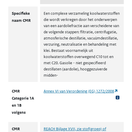
CMR volgens CLP
Specifieke
Een complexe verzameling koolwaterstoffen
die wordt verkregen door het onderwerpen
naam CMR
van een aardoliefractie aan verscheidene van
de volgende stappen: filtratie, centrifugatie,
atmosferische destillatie, vacuümdestillatie,
verzuring, neutralisatie en behandeling met
klei. Bestaat voornamelijk uit
koolwaterstoffen overwegend C10 tot en
met C20. Gasolie - niet gespecifieerd
destillaten (aardolie), hooggezuiverde
midden-
(opent i
CMR
Annex VI van Verordening (EG) 1272/2008
Categorie 1A
en 1B
volgens
CMR
REACH Bijlage XVII, zie stof(groep) of