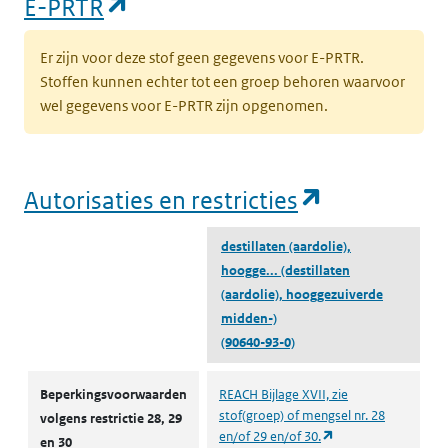
(opent in een nieuw tabblad)
E-PRTR
Er zijn voor deze stof geen gegevens voor E-PRTR.
Stoffen kunnen echter tot een groep behoren waarvoor
wel gegevens voor E-PRTR zijn opgenomen.
(opent in e
Autorisaties en restricties
destillaten (aardolie),
hoogge...
(destillaten
(aardolie), hooggezuiverde
midden-)
(90640-93-0)
Autorisaties en restricties
Beperkingsvoorwaarden
REACH Bijlage XVII, zie
stof(groep) of mengsel nr. 28
volgens restrictie 28, 29
(opent in een nieuw
en/of 29 en/of 30.
en 30