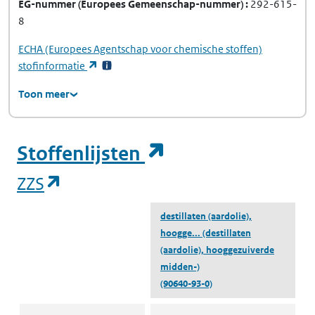
EG-nummer
(Europees Gemeenschap-nummer)
292-615-
8
ECHA
(Europees Agentschap voor chemische stoffen)
(opent in een nieuw tabblad)
stofinformatie
Toon meer
(opent in een ni
Stoffenlijsten
(opent in een nieuw tabblad)
ZZS
destillaten (aardolie),
hoogge...
(destillaten
(aardolie), hooggezuiverde
midden-)
(90640-93-0)
ZZS