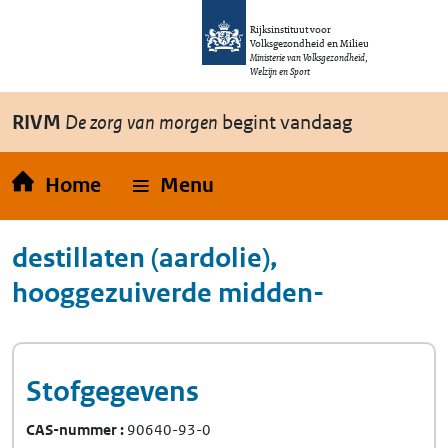
Overslaan en naar de inhoud gaan
Direct naar de hoofdnavigatie
Rijksinstituut voor
Volksgezondheid en Milieu
Ministerie van Volksgezondheid,
Welzijn en Sport
RIVM
De zorg van morgen
begint vandaag
Home
Menu
destillaten (aardolie),
hooggezuiverde midden-
Stofgegevens
CAS-nummer
90640-93-0