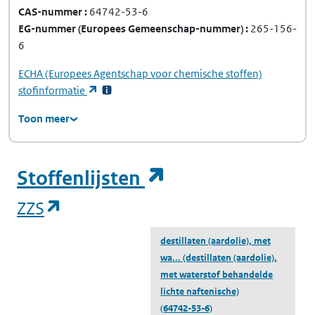
CAS-nummer
64742-53-6
EG-nummer
(Europees Gemeenschap-nummer)
265-156-
6
ECHA
(Europees Agentschap voor chemische stoffen)
(opent in een nieuw tabblad)
stofinformatie
Toon meer
(opent in een ni
Stoffenlijsten
(opent in een nieuw tabblad)
ZZS
destillaten (aardolie), met
wa...
(destillaten (aardolie),
met waterstof behandelde
lichte naftenische)
(64742-53-6)