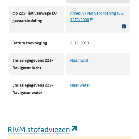
ZZS
Op ZZS lijst vanwege EU
Annex VI van Verordening (EG)
(opent in een nieuw tabbl
1272/2008
gevaarsindeling
Datum toevoeging
2-12-2013
Emissiegegevens ZZS-
Naar lucht
Navigator lucht
Emissiegegevens ZZS-
Naar water
Navigator water
(opent in een nie
RIVM stofadviezen