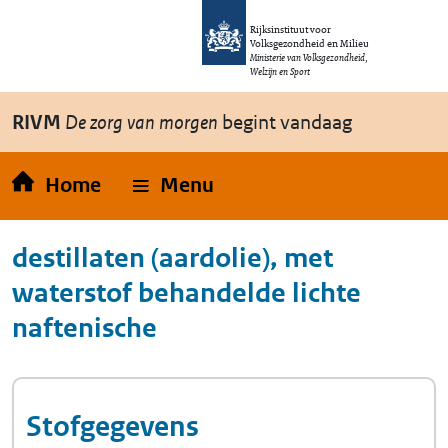
Overslaan en naar de inhoud gaan
Direct naar de hoofdnavigatie
Rijksinstituut voor
Volksgezondheid en Milieu
Ministerie van Volksgezondheid,
Welzijn en Sport
RIVM
De zorg van morgen
begint vandaag
Home
Menu
destillaten (aardolie), met
waterstof behandelde lichte
naftenische
Stofgegevens