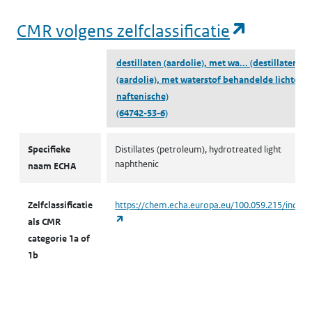
(opent i
CMR volgens zelfclassificatie
destillaten (aardolie), met wa...
(destillaten
(aardolie), met waterstof behandelde lichte
naftenische)
(64742-53-6)
CMR volgens zelfclassificatie
Specifieke
Distillates (petroleum), hydrotreated light
naphthenic
naam ECHA
Zelfclassificatie
https://chem.echa.europa.eu/100.059.215/indust
(opent in een nieuw tabblad)
als CMR
categorie 1a of
1b