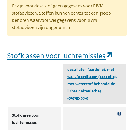
Er zijn voor deze stof geen gegevens voor RIVM
stofadviezen. Stoffen kunnen echter tot een groep
behoren waarvoor wel gegevens voor RIVM
stofadviezen zijn opgenomen.
(opent
Stofklassen voor luchtemissies
destillaten (aardolie), met
wa...
(destillaten (aardolie),
met waterstof behandelde
lichte naftenische)
(64742-53-6)
Stofklassen voor luchtemissies
Stofklasse voor
luchtemissies