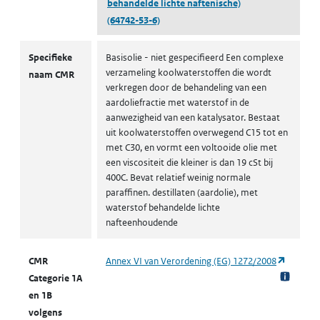
behandelde lichte naftenische)
(64742-53-6)
CMR volgens CLP
Specifieke
Basisolie - niet gespecifieerd Een complexe
verzameling koolwaterstoffen die wordt
naam CMR
verkregen door de behandeling van een
aardoliefractie met waterstof in de
aanwezigheid van een katalysator. Bestaat
uit koolwaterstoffen overwegend C15 tot en
met C30, en vormt een voltooide olie met
een viscositeit die kleiner is dan 19 cSt bij
400C. Bevat relatief weinig normale
paraffinen. destillaten (aardolie), met
waterstof behandelde lichte
nafteenhoudende
(opent i
CMR
Annex VI van Verordening (EG) 1272/2008
Categorie 1A
en 1B
volgens