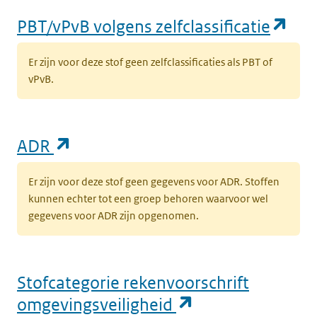
(op
PBT/vPvB volgens zelfclassificatie
Er zijn voor deze stof geen zelfclassificaties als PBT of
vPvB.
(opent in een nieuw tabblad)
ADR
Er zijn voor deze stof geen gegevens voor ADR. Stoffen
kunnen echter tot een groep behoren waarvoor wel
gegevens voor ADR zijn opgenomen.
Stofcategorie rekenvoorschrift
(opent in een n
omgevingsveiligheid