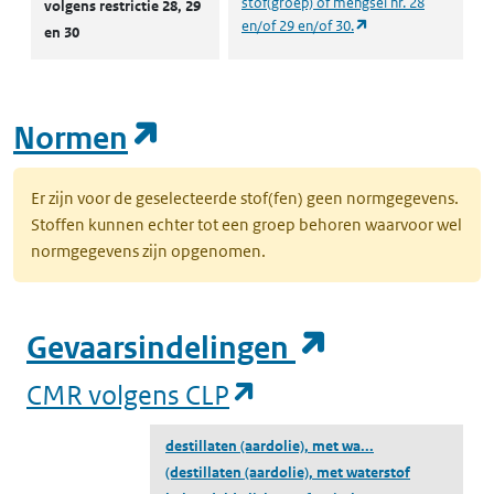
stof(groep) of mengsel nr. 28
volgens restrictie 28, 29
(opent in een nieuw
en/of 29 en/of 30.
en 30
(opent in een nieuw tab
Normen
Er zijn voor de geselecteerde stof(fen) geen normgegevens.
Stoffen kunnen echter tot een groep behoren waarvoor wel
normgegevens zijn opgenomen.
(opent in e
Gevaarsindelingen
(opent in een nieuw
CMR volgens CLP
destillaten (aardolie), met wa...
(destillaten (aardolie), met waterstof