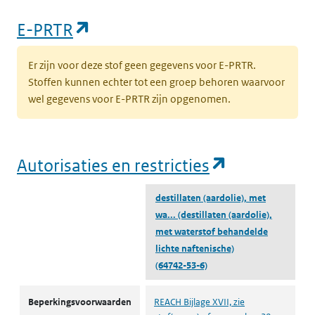
(opent in een nieuw tabblad)
E-PRTR
Er zijn voor deze stof geen gegevens voor E-PRTR.
Stoffen kunnen echter tot een groep behoren waarvoor
wel gegevens voor E-PRTR zijn opgenomen.
(opent in e
Autorisaties en restricties
destillaten (aardolie), met
wa...
(destillaten (aardolie),
met waterstof behandelde
lichte naftenische)
(64742-53-6)
Autorisaties en restricties
Beperkingsvoorwaarden
REACH Bijlage XVII, zie