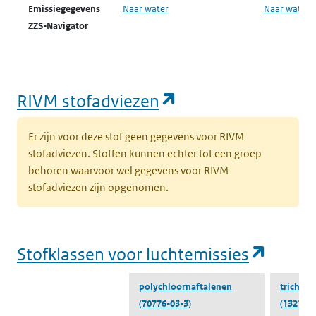
Emissiegegevens
Naar water
Naar water
ZZS-Navigator
water
(opent in een nie
RIVM stofadviezen
Er zijn voor deze stof geen gegevens voor RIVM
stofadviezen. Stoffen kunnen echter tot een groep
behoren waarvoor wel gegevens voor RIVM
stofadviezen zijn opgenomen.
(opent
Stofklassen voor luchtemissies
polychloornaftalenen
trichloo
(70776-03-3)
(1321-65