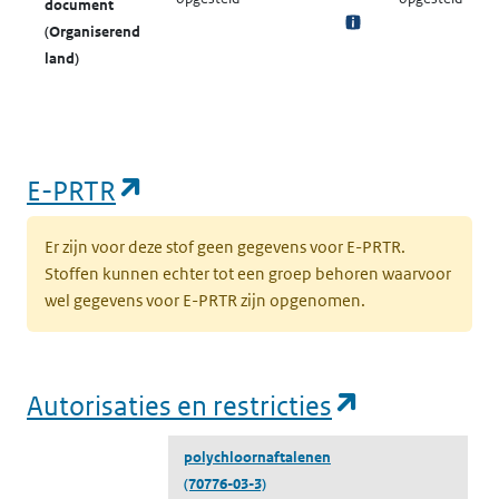
document
(Organiserend
land)
(opent in een nieuw tabblad)
E-PRTR
Er zijn voor deze stof geen gegevens voor E-PRTR.
Stoffen kunnen echter tot een groep behoren waarvoor
wel gegevens voor E-PRTR zijn opgenomen.
(opent in e
Autorisaties en restricties
polychloornaftalenen
(70776-03-3)