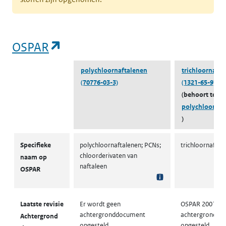
(opent in een nieuw tabblad)
OSPAR
polychloornaftalenen
trichloornafta
(70776-03-3)
(1321-65-9)
(behoort tot
polychloornaf
)
OSPAR
Specifieke
polychloornaftalenen; PCNs;
trichloornaftal
chloorderivaten van
naam op
naftaleen
OSPAR
Laatste revisie
Er wordt geen
OSPAR 2001: er
achtergronddocument
achtergronddo
Achtergrond
opgesteld
opgesteld