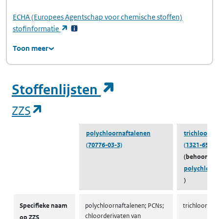
ECHA
(Europees Agentschap voor chemische stoffen)
(opent in een nieuw tabblad)
stofinformatie
Toon meer
(opent in een ni
Stoffenlijsten
(opent in een nieuw tabblad)
ZZS
polychloornaftalenen
trichloorna
(70776-03-3)
(1321-65-9)
(behoort to
polychloor
)
ZZS
Specifieke naam
polychloornaftalenen; PCNs;
trichloornaf
chloorderivaten van
op ZZS