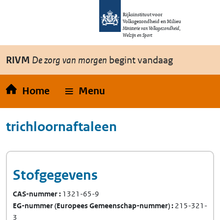
Overslaan en naar de inhoud gaan
Direct naar de hoofdnavigatie
Rijksinstituut voor
Volksgezondheid en Milieu
Ministerie van Volksgezondheid,
Welzijn en Sport
RIVM
De zorg van morgen
begint vandaag
Home
Menu
trichloornaftaleen
Stofgegevens
CAS-nummer
1321-65-9
EG-nummer
(Europees Gemeenschap-nummer)
215-321-
3