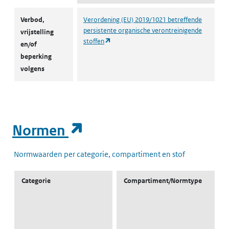
Autorisaties en restricties
Verbod,
Verordening (EU) 2019/1021 betreffende
persistente organische verontreinigende
vrijstelling
(opent in een nieuw tabblad)
stoffen
en/of
beperking
volgens
(opent in een nieuw t
Normen
Normwaarden per categorie, compartiment en stof
Categorie
Compartiment/Normtype