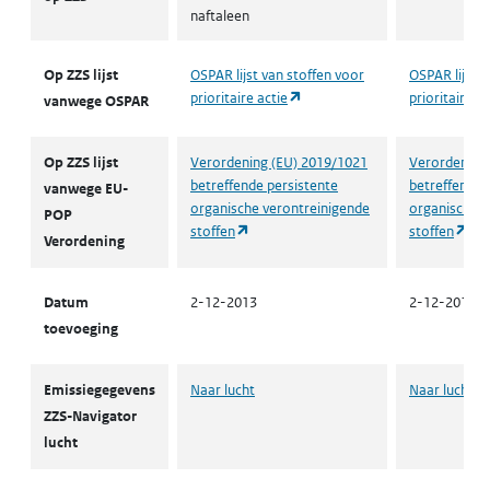
naftaleen
Op ZZS lijst
OSPAR lijst van stoffen voor
OSPAR lijst v
(opent in een nieuw tabblad)
prioritaire actie
prioritaire ac
vanwege OSPAR
Op ZZS lijst
Verordening (EU) 2019/1021
Verordening
betreffende persistente
betreffende 
vanwege EU-
organische verontreinigende
organische v
POP
(opent in een nieuw tabblad)
(op
stoffen
stoffen
Verordening
Datum
2-12-2013
2-12-2013
toevoeging
Emissiegegevens
Naar lucht
Naar lucht
ZZS-Navigator
lucht