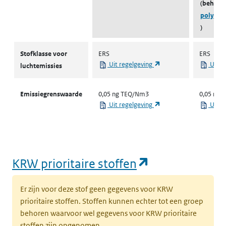
(behoort
polychl
)
Stofklassen voor luchtemissies
Stofklasse voor
ERS
ERS
(opent in een nieuw ta
Uit regelgeving
Uit r
luchtemissies
Emissiegrenswaarde
0,05 ng TEQ/Nm3
0,05 ng
(opent in een nieuw ta
Uit regelgeving
Uit r
(opent in een
KRW prioritaire stoffen
Er zijn voor deze stof geen gegevens voor KRW
prioritaire stoffen. Stoffen kunnen echter tot een groep
behoren waarvoor wel gegevens voor KRW prioritaire
stoffen zijn opgenomen.