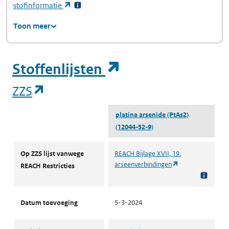
(opent in een nieuw tabblad)
stofinformatie
Toon meer
(opent in een ni
Stoffenlijsten
(opent in een nieuw tabblad)
ZZS
platina arsenide (PtAs2)
(12044-52-9)
ZZS
Op ZZS lijst vanwege
REACH Bijlage XVII, 19.
(opent in een nie
arseenverbindingen
REACH Restricties
Datum toevoeging
5-3-2024