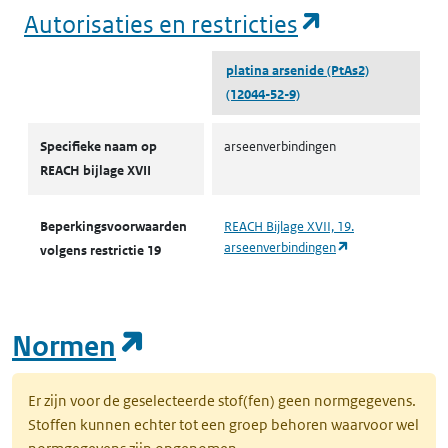
(opent in e
Autorisaties en restricties
platina arsenide (PtAs2)
(12044-52-9)
Autorisaties en restricties
Specifieke naam op
arseenverbindingen
REACH bijlage XVII
Beperkingsvoorwaarden
REACH Bijlage XVII, 19.
(opent in een nie
arseenverbindingen
volgens restrictie 19
(opent in een nieuw tab
Normen
Er zijn voor de geselecteerde stof(fen) geen normgegevens.
Stoffen kunnen echter tot een groep behoren waarvoor wel