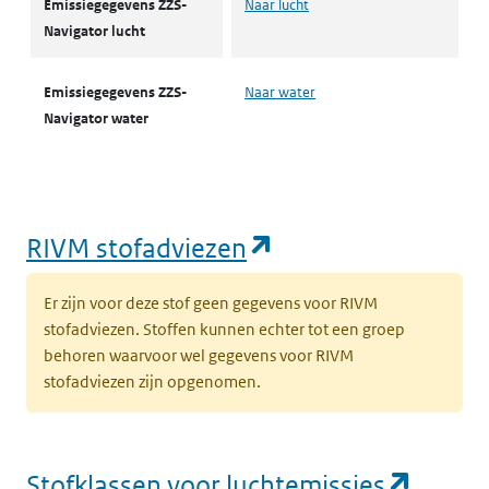
Emissiegegevens ZZS-
Naar lucht
Navigator lucht
Emissiegegevens ZZS-
Naar water
Navigator water
(opent in een nie
RIVM stofadviezen
Er zijn voor deze stof geen gegevens voor RIVM
stofadviezen. Stoffen kunnen echter tot een groep
behoren waarvoor wel gegevens voor RIVM
stofadviezen zijn opgenomen.
(opent
Stofklassen voor luchtemissies