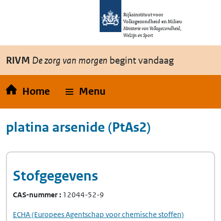
Overslaan en naar de inhoud gaan
Direct naar de hoofdnavigatie
Rijksinstituut voor
Volksgezondheid en Milieu
Ministerie van Volksgezondheid,
Welzijn en Sport
RIVM
De zorg van morgen
begint vandaag
Home
Menu
platina arsenide (PtAs2)
Stofgegevens
CAS-nummer
12044-52-9
ECHA
(Europees Agentschap voor chemische stoffen)