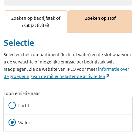
Zoeken op bedrijfstak of
Zoeken op stof
(sub)activiteit
Selectie
Selecteer het compartiment (lucht of water) en de stof waarvoor
u de verwachte of mogelijke emissie per bedrijfstak wilt
raadplegen. Zie de website van IPLO voor meer
informatie over
(opent in ee
de groepering van de milieubelastende activiteiten
Toon emissie naar
Lucht
Water