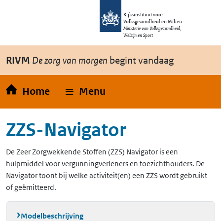
Overslaan en naar de inhoud gaan
Direct naar de hoofdnavigatie
Rijksinstituut voor
Volksgezondheid en Milieu
Ministerie van Volksgezondheid,
Welzijn en Sport
RIVM
De zorg van morgen
begint vandaag
Home
Menu
ZZS-Navigator
De Zeer Zorgwekkende Stoffen (ZZS) Navigator is een
hulpmiddel voor vergunningverleners en toezichthouders. De
Navigator toont bij welke activiteit(en) een ZZS wordt gebruikt
of geëmitteerd.
Modelbeschrijving