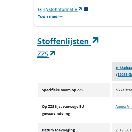
(Europees Agentschap voor chemische stof
(opent in een nieuw tabb
ECHA
stofinformatie
Toon meer
(opent i
Stoffenlijsten
(opent in een nieuw tab
ZZS
nikkelst
(12035-3
ZZS
Specifieke naam op ZZS
nikkelsta
Op ZZS lijst vanwege EU
Annex VI 
gevaarsindeling
Datum toevoeging
2-12-201