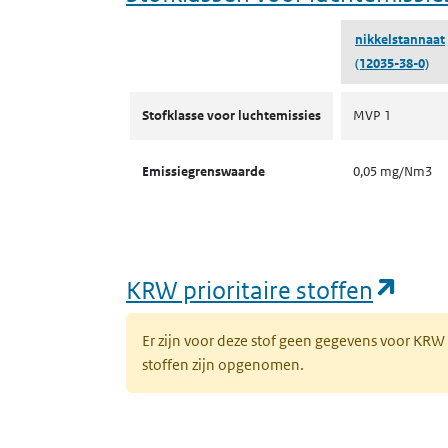
nikkelstannaat
(12035-38-0)
Stofklassen voor luchtemissies
Stofklasse voor luchtemissies
MVP 1
Emissiegrenswaarde
0,05 mg/Nm3
(ope
KRW prioritaire stoffen
Er zijn voor deze stof geen gegevens voor KRW
stoffen zijn opgenomen.