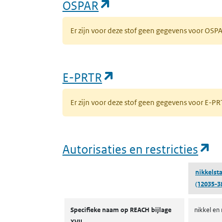
(opent in een nieuw 
OSPAR
Er zijn voor deze stof geen gegevens voor OS
(opent in een nieuw
E-PRTR
Er zijn voor deze stof geen gegevens voor E-
(o
Autorisaties en restricties
nikkelst
(12035-3
Autorisaties en restricties
Specifieke naam op REACH bijlage
nikkel en
XVII