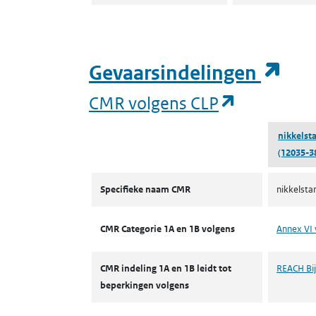
(op
Gevaarsindelingen
(opent in 
CMR volgens CLP
nikkelst
(12035-3
CMR volgens CLP
Specifieke naam CMR
nikkelsta
CMR Categorie 1A en 1B volgens
Annex VI 
CMR indeling 1A en 1B leidt tot
REACH Bijl
beperkingen volgens