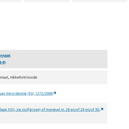
ent in een nieuw tabblad)
een nieuw tabblad)
annaat
8-0)
nnaat, nikkeltintrioxide
(opent in een nieuw tabblad)
van Verordening (EG) 1272/2008
(opent in een n
age XVII, zie stof(groep) of mengsel nr. 28 en/of 29 en/of 30.