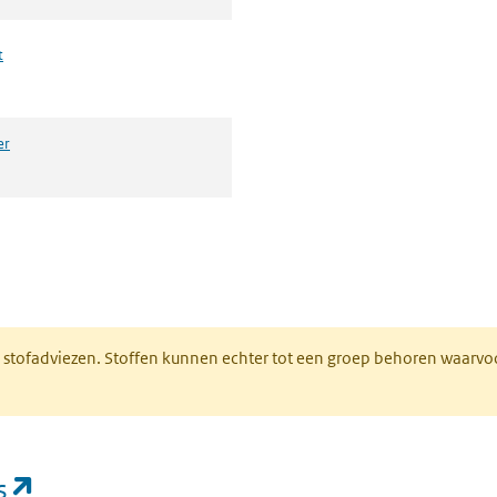
t
er
n een nieuw tabblad)
M stofadviezen. Stoffen kunnen echter tot een groep behoren waarvo
(opent in een nieuw tabblad)
s