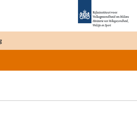
Rijksinstituut voor
Volksgezondheid en Milieu
Ministerie van Volksgezondheid,
Welzijn en Sport
g