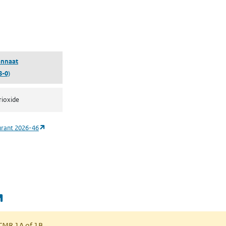
 een nieuw tabblad)
annaat
8-0)
rioxide
(opent in een nieuw tabblad)
urant 2026-46
(opent in een nieuw tabblad)
s CMR 1A of 1B.