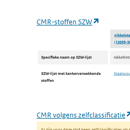
(opent in
CMR-stoffen SZW
nikkelst
(12035-3
CMR-stoffen SZW
Specifieke naam op SZW-lijst
nikkeltint
SZW-lijst met kankerverwekkende
Staatsco
stoffen
CMR volgens zelfclassificatie
Er zijn voor deze stof geen zelfclassificaties al