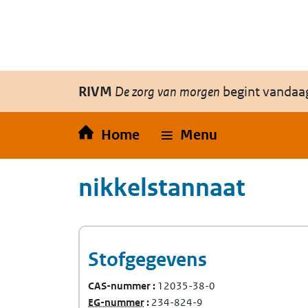
Overslaan en naar de inhoud gaan
Direct naar de hoofdnavigatie
RIVM
De zorg van morgen
begint vandaa
Home
Menu
nikkelstannaat
Stofgegevens
CAS-nummer
12035-38-0
(Europees Gemeenschap-nummer)
EG-nummer
234-824-9