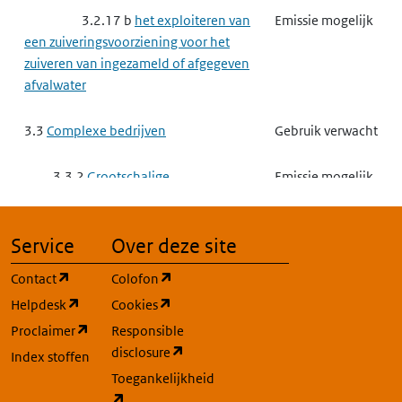
3.2.17 b
het exploiteren van
Emissie mogelijk
een zuiveringsvoorziening voor het
zuiveren van ingezameld of afgegeven
afvalwater
3.3
Complexe bedrijven
Gebruik verwacht
3.3.2
Grootschalige
Emissie mogelijk
Energieopwekking
Service
Over deze site
3.3.3
Raffinaderij
Emissie mogelijk
(opent in een nieuw tabblad)
(opent in een nieuw tabblad)
Contact
Colofon
Raffinaderij Proces 9
Emissie mogelijk
(opent in een nieuw tabblad)
(opent in een nieuw tabblad)
Helpdesk
Cookies
Afvalwaterbehandeling
(opent in een nieuw tabblad)
Proclaimer
Responsible
(opent in een nieuw tabblad)
disclosure
Index stoffen
3.3.5
Vergassen of vloeibaar
Emissie mogelijk
maken van steenkool of andere
Toegankelijkheid
(opent in een nieuw tabblad)
brandstoffen