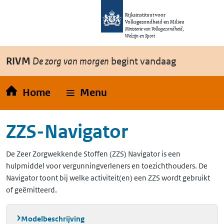
Overslaan en naar de inhoud gaan
Direct naar de hoofdnavigatie
Rijksinstituut voor
Volksgezondheid en Milieu
Ministerie van Volksgezondheid,
Welzijn en Sport
RIVM
De zorg van morgen
begint vandaag
Home
Menu
ZZS-Navigator
De Zeer Zorgwekkende Stoffen (ZZS) Navigator is een
hulpmiddel voor vergunningverleners en toezichthouders. De
Navigator toont bij welke activiteit(en) een ZZS wordt gebruikt
of geëmitteerd.
Modelbeschrijving