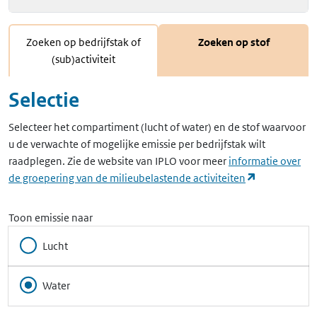
Zoeken op bedrijfstak of
Zoeken op stof
(sub)activiteit
Selectie
Selecteer het compartiment (lucht of water) en de stof waarvoor
u de verwachte of mogelijke emissie per bedrijfstak wilt
raadplegen. Zie de website van IPLO voor meer
informatie over
(opent in ee
de groepering van de milieubelastende activiteiten
Toon emissie naar
Lucht
Water