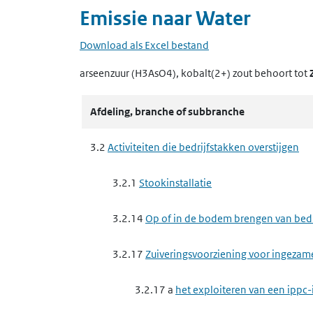
Emissie naar
Water
Download als Excel bestand
arseenzuur (H3AsO4), kobalt(2+) zout
behoort tot
Afdeling, branche of subbranche
3.2
Activiteiten die bedrijfstakken overstijgen
3.2.1
Stookinstallatie
3.2.14
Op of in de bodem brengen van bedrij
3.2.17
Zuiveringsvoorziening voor ingezam
3.2.17 a
het exploiteren van een ippc-