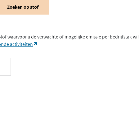
Zoeken op stof
stof waarvoor u de verwachte of mogelijke emissie per bedrijfstak wi
(opent in een nieuw tabblad)
nde activiteiten