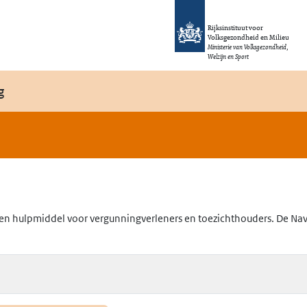
Rijksinstituut voor
Volksgezondheid en Milieu
Ministerie van Volksgezondheid,
Welzijn en Sport
g
en hulpmiddel voor vergunningverleners en toezichthouders. De Navig