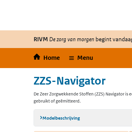
Overslaan en naar de inhoud gaan
Direct naar de hoofdnavigatie
RIVM
De zorg van morgen
begint vandaa
Home
Menu
ZZS-Navigator
De Zeer Zorgwekkende Stoffen (ZZS) Navigator is e
gebruikt of geëmitteerd.
Modelbeschrijving