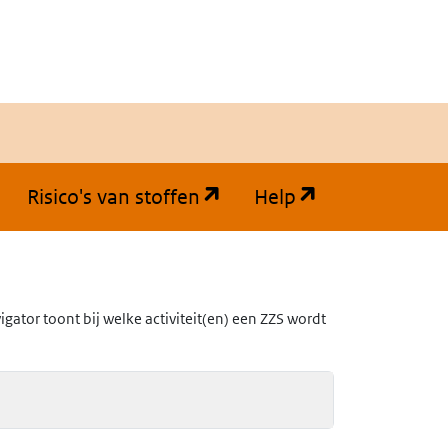
(opent in een nieuw tabb
(opent in een
Risico's van stoffen
Help
ator toont bij welke activiteit(en) een ZZS wordt