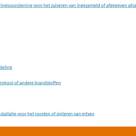
ringsvoorziening voor het zuiveren van ingezameld of afgegeven afv
deling
eenkool of andere brandstoffen
stallatie voor het roosten of sinteren van ertsen
stallatie voor het maken van ijzer of staal