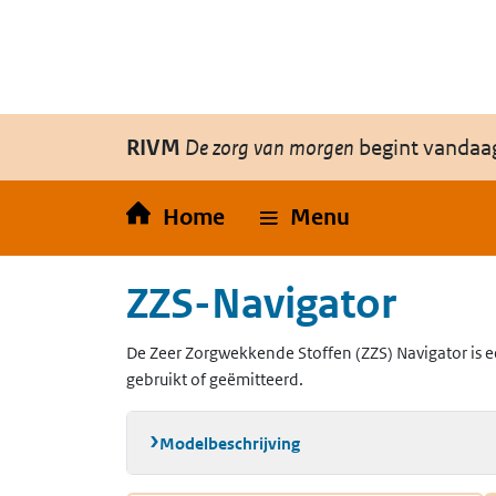
Overslaan en naar de inhoud gaan
Direct naar de hoofdnavigatie
RIVM
De zorg van morgen
begint vandaa
Home
Menu
ZZS-Navigator
De Zeer Zorgwekkende Stoffen (ZZS) Navigator is e
gebruikt of geëmitteerd.
Modelbeschrijving