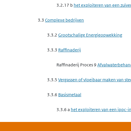
3.2.17 b
het exploiteren van een zuive
3.3
Complexe bedrijven
3.3.2
Grootschalige Energieopwekking
3.3.3
Raffinaderij
Raffinaderij Proces 9
Afvalwaterbehan
3.3.5
Vergassen of vloeibaar maken van st
3.3.6
Basismetaal
3.3.6 a
het exploiteren van een ippc-in
3.3.6 b
het exploiteren van een ippc-in