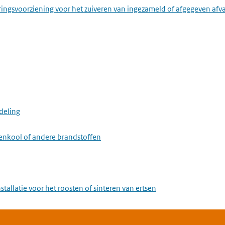
ringsvoorziening voor het zuiveren van ingezameld of afgegeven afv
deling
eenkool of andere brandstoffen
stallatie voor het roosten of sinteren van ertsen
stallatie voor het maken van ijzer of staal