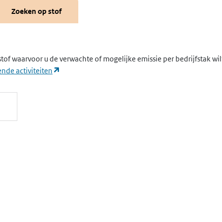
Zoeken op stof
stof waarvoor u de verwachte of mogelijke emissie per bedrijfstak wi
(opent in een nieuw tabblad)
nde activiteiten