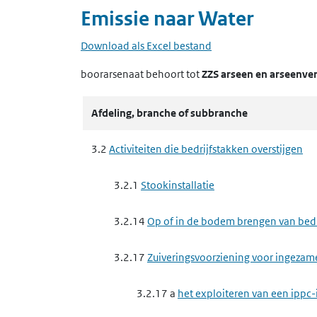
Emissie naar
Water
Download als Excel bestand
boorarsenaat
behoort tot
ZZS arseen en arseenve
Afdeling, branche of subbranche
3.2
Activiteiten die bedrijfstakken overstijgen
3.2.1
Stookinstallatie
3.2.14
Op of in de bodem brengen van bedrij
3.2.17
Zuiveringsvoorziening voor ingezam
3.2.17 a
het exploiteren van een ippc-