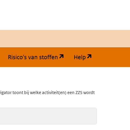
(opent in een nieuw tabb
(opent in een
Risico's van stoffen
Help
ator toont bij welke activiteit(en) een ZZS wordt