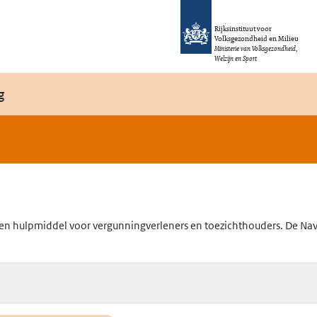
Rijksinstituut voor
Volksgezondheid en Milieu
Ministerie van Volksgezondheid,
Welzijn en Sport
g
en hulpmiddel voor vergunningverleners en toezichthouders. De Navig