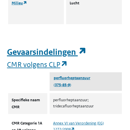
(opent in een nieuw tabblad)
Milieu
Lucht
L
I
(opent in e
Gevaarsindelingen
(opent in een nieuw
CMR volgens CLP
perfluorheptaanzuur
(375-85-9)
CMR volgens CLP
Specifieke naam
perfluorheptaanzuur;
tridecafluorheptaanzuur
CMR
CMR Categorie 1A
Annex VI van Verordening (EG)
(opent in een nieuw tabblad)
1272/2008