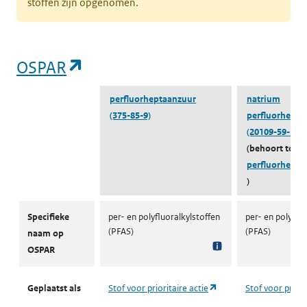
stoffen zijn opgenomen.
(opent in een nieuw tabblad)
OSPAR
perfluorheptaanzuur
natrium
(375-85-9)
perfluorhepta
(20109-59-5)
(behoort tot
perfluorhepta
)
OSPAR
Specifieke
per- en polyfluoralkylstoffen
per- en polyfluo
(PFAS)
(PFAS)
naam op
OSPAR
(opent in een nieuw ta
Geplaatst als
Stof voor prioritaire actie
Stof voor priori