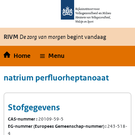
Overslaan en naar de inhoud gaan
Direct naar de hoofdnavigatie
Rijksinstituut voor
Volksgezondheid en Milieu
Ministerie van Volksgezondheid,
Welzijn en Sport
RIVM
De zorg van morgen
begint vandaag
Home
Menu
natrium perfluorheptanoaat
Stofgegevens
CAS-nummer
20109-59-5
EG-nummer
(Europees Gemeenschap-nummer)
243-518-
4