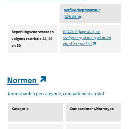
perfluorheptaanzuur
(375-85-9)
Autorisaties en restricties
Beperkingsvoorwaarden
REACH Bijlage XVII, zie
stof(groep) of mengsel nr. 28
volgens restrictie 28, 29
(opent in een nieuw
en/of 29 en/of 30.
en 30
(opent in een nieuw t
Normen
Normwaarden per categorie, compartiment en stof
Categorie
Compartiment/Normtype