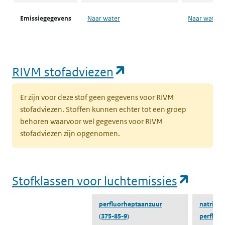
Emissiegegevens
Naar water
Naar water
ZZS-Navigator
water
(opent in een nie
RIVM stofadviezen
Er zijn voor deze stof geen gegevens voor RIVM
stofadviezen. Stoffen kunnen echter tot een groep
behoren waarvoor wel gegevens voor RIVM
stofadviezen zijn opgenomen.
(opent
Stofklassen voor luchtemissies
perfluorheptaanzuur
natrium
(375-85-9)
perfluo