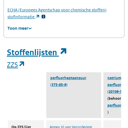
ECHA
(Europees Agentschap voor chemische stoffen)
(opent in een nieuw tabblad)
stofinformatie
Toon meer
(opent in een ni
Stoffenlijsten
(opent in een nieuw tabblad)
ZZS
perfluorheptaanzuur
natrium
(375-85-9)
perfluorhe
(20109-59-5
(behoort to
perfluorhe
)
ZZS
Op ZZS lijst
Annex VI van Verordening