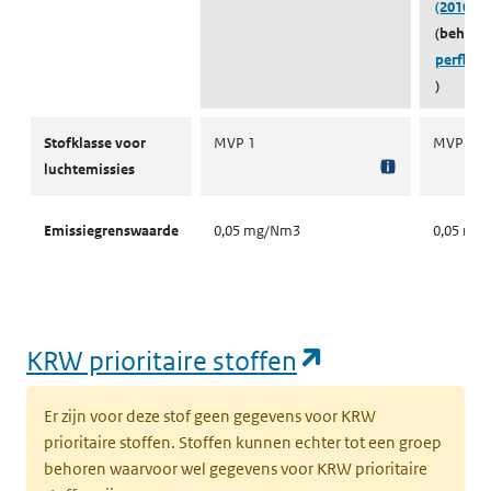
(20109-5
(behoort
perfluo
)
Stofklassen voor luchtemissies
Stofklasse voor
MVP 1
MVP 1
luchtemissies
Emissiegrenswaarde
0,05 mg/Nm3
0,05 mg
(opent in een
KRW prioritaire stoffen
Er zijn voor deze stof geen gegevens voor KRW
prioritaire stoffen. Stoffen kunnen echter tot een groep
behoren waarvoor wel gegevens voor KRW prioritaire