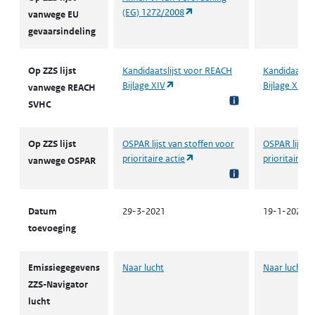
(opent in een nieuw tabblad)
(EG) 1272/2008
vanwege EU
gevaarsindeling
Op ZZS lijst
Kandidaatslijst voor REACH
Kandidaatsli
(opent in een nieuw tabblad)
Bijlage XIV
Bijlage XIV
vanwege REACH
SVHC
Op ZZS lijst
OSPAR lijst van stoffen voor
OSPAR lijst v
(opent in een nieuw tabblad)
prioritaire actie
prioritaire ac
vanwege OSPAR
Datum
29-3-2021
19-1-2023
toevoeging
Emissiegegevens
Naar lucht
Naar lucht
ZZS-Navigator
lucht