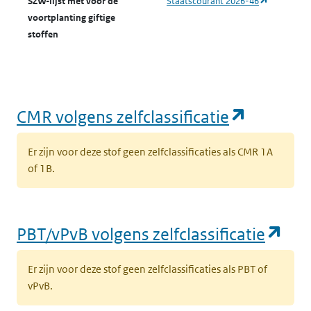
(opent in 
SZW-lijst met voor de
Staatscourant 2026-46
voortplanting giftige
stoffen
(opent i
CMR volgens zelfclassificatie
Er zijn voor deze stof geen zelfclassificaties als CMR 1A
of 1B.
(op
PBT/vPvB volgens zelfclassificatie
Er zijn voor deze stof geen zelfclassificaties als PBT of
vPvB.