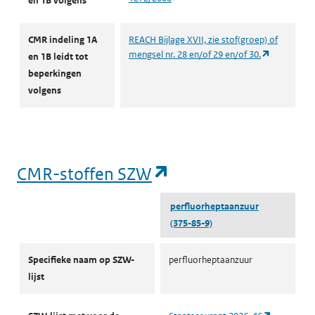
en 1B volgens
CMR indeling 1A
REACH Bijlage XVII, zie stof(groep) of
(opent in e
mengsel nr. 28 en/of 29 en/of 30.
en 1B leidt tot
beperkingen
volgens
(opent in een nieu
CMR-stoffen SZW
perfluorheptaanzuur
(375-85-9)
CMR-stoffen SZW
Specifieke naam op SZW-
perfluorheptaanzuur
lijst