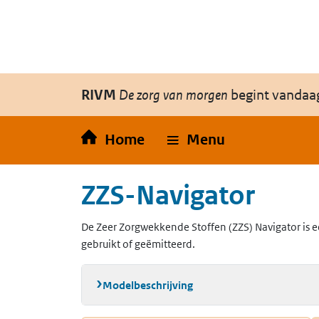
Overslaan en naar de inhoud gaan
Direct naar de hoofdnavigatie
RIVM
De zorg van morgen
begint vandaa
Home
Menu
ZZS-Navigator
De Zeer Zorgwekkende Stoffen (ZZS) Navigator is e
gebruikt of geëmitteerd.
Modelbeschrijving