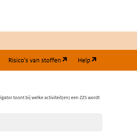
(opent in een nieuw tabb
(opent in een
Risico's van stoffen
Help
ator toont bij welke activiteit(en) een ZZS wordt