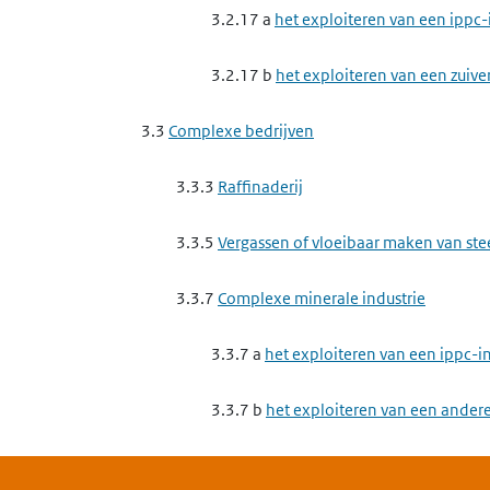
3.2.17 a
het exploiteren van een ippc-
3.2.17 b
het exploiteren van een zuive
3.3
Complexe bedrijven
3.3.3
Raffinaderij
3.3.5
Vergassen of vloeibaar maken van st
3.3.7
Complexe minerale industrie
3.3.7 a
het exploiteren van een ippc-
3.3.7 b
het exploiteren van een andere
magnesiumoxide