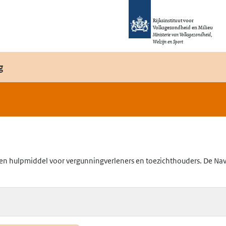
Rijksinstituut voor
Volksgezondheid en Milieu
Ministerie van Volksgezondheid,
Welzijn en Sport
g
en hulpmiddel voor vergunningverleners en toezichthouders. De Navig