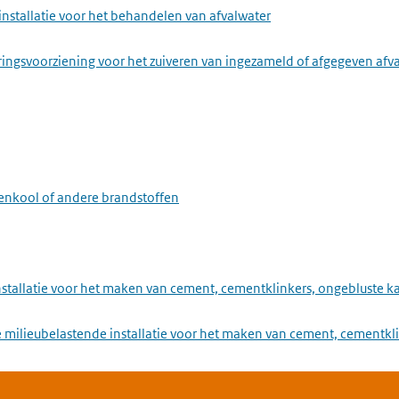
installatie voor het behandelen van afvalwater
ringsvoorziening voor het zuiveren van ingezameld of afgegeven afv
eenkool of andere brandstoffen
installatie voor het maken van cement, cementklinkers, ongebluste
 milieubelastende installatie voor het maken van cement, cementkli