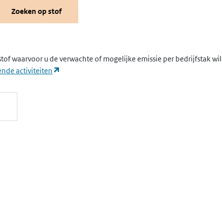
Zoeken op stof
stof waarvoor u de verwachte of mogelijke emissie per bedrijfstak wi
(opent in een nieuw tabblad)
nde activiteiten