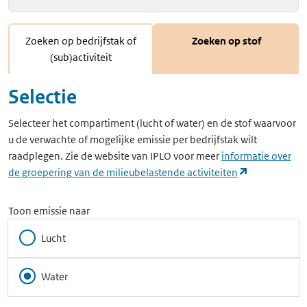
Zoeken op bedrijfstak of
Zoeken op stof
(sub)activiteit
Selectie
Selecteer het compartiment (lucht of water) en de stof waarvoor
u de verwachte of mogelijke emissie per bedrijfstak wilt
raadplegen. Zie de website van IPLO voor meer
informatie over
(opent in ee
de groepering van de milieubelastende activiteiten
Toon emissie naar
Lucht
Water