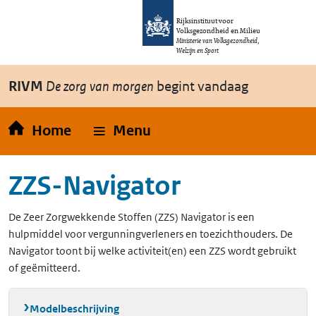
Overslaan en naar de inhoud gaan
Direct naar de hoofdnavigatie
Rijksinstituut voor
Volksgezondheid en Milieu
Ministerie van Volksgezondheid,
Welzijn en Sport
RIVM
De zorg van morgen
begint vandaag
Home
Menu
ZZS-Navigator
De Zeer Zorgwekkende Stoffen (ZZS) Navigator is een
hulpmiddel voor vergunningverleners en toezichthouders. De
Navigator toont bij welke activiteit(en) een ZZS wordt gebruikt
of geëmitteerd.
Modelbeschrijving