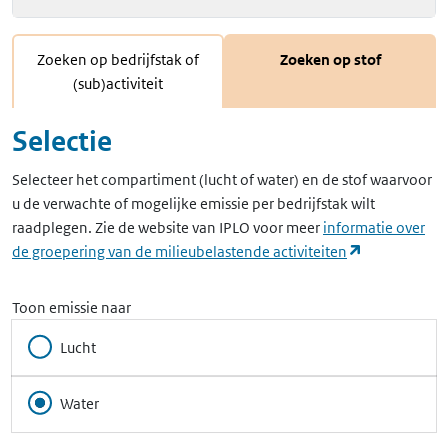
Zoeken op bedrijfstak of
Zoeken op stof
(sub)activiteit
Selectie
Selecteer het compartiment (lucht of water) en de stof waarvoor
u de verwachte of mogelijke emissie per bedrijfstak wilt
raadplegen. Zie de website van IPLO voor meer
informatie over
(opent in ee
de groepering van de milieubelastende activiteiten
Toon emissie naar
Lucht
Water