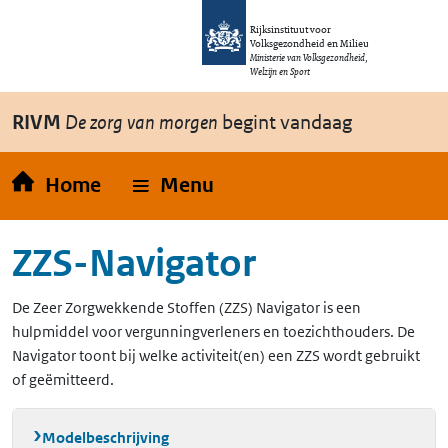
Overslaan en naar de inhoud gaan
Direct naar de hoofdnavigatie
Rijksinstituut voor
Volksgezondheid en Milieu
Ministerie van Volksgezondheid,
Welzijn en Sport
RIVM
De zorg van morgen
begint vandaag
Home
Menu
ZZS-Navigator
De Zeer Zorgwekkende Stoffen (ZZS) Navigator is een
hulpmiddel voor vergunningverleners en toezichthouders. De
Navigator toont bij welke activiteit(en) een ZZS wordt gebruikt
of geëmitteerd.
Modelbeschrijving