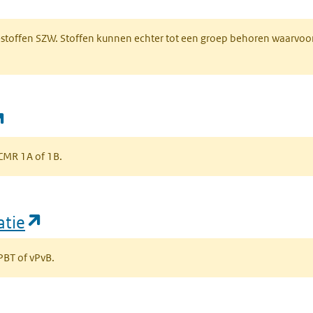
 een nieuw tabblad)
R-stoffen SZW. Stoffen kunnen echter tot een groep behoren waarvoo
(opent in een nieuw tabblad)
s CMR 1A of 1B.
(opent in een nieuw tabblad)
atie
 PBT of vPvB.