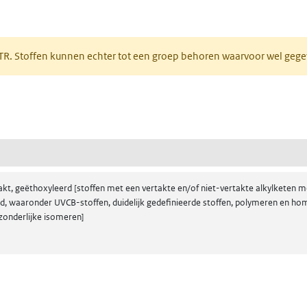
 tabblad)
PRTR. Stoffen kunnen echter tot een groep behoren waarvoor wel ge
pent in een nieuw tabblad)
(geëthoxyleerd lineair en vertakt 4-nonylfenol)
akt, geëthoxyleerd [stoffen met een vertakte en/of niet-vertakte alkylketen me
, waaronder UVCB-stoffen, duidelijk gedefinieerde stoffen, polymeren en homo
zonderlijke isomeren]
 nieuw tabblad)