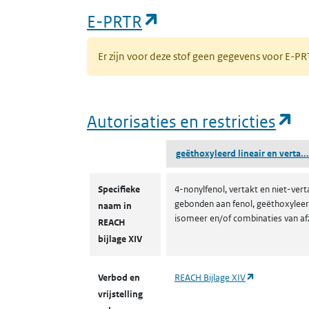
(opent in een nieuw
E-PRTR
Er zijn voor deze stof geen gegevens voor E-
(o
Autorisaties en restricties
geëthoxyleerd lineair en verta...
Autorisaties en restricties
Specifieke
4-nonylfenol, vertakt en niet-vert
gebonden aan fenol, geëthoxyleerd
naam in
isomeer en/of combinaties van af
REACH
bijlage XIV
(opent in een
Verbod en
REACH Bijlage XIV
vrijstelling