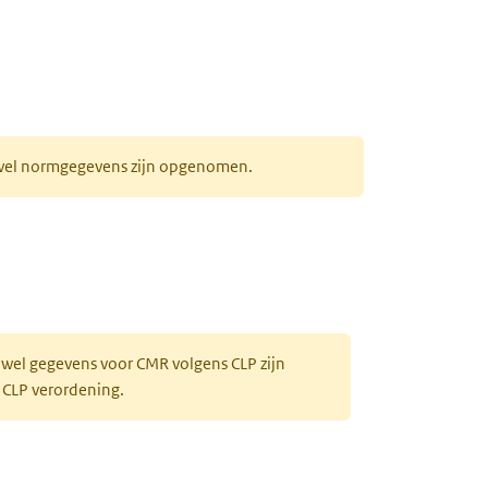
r wel normgegevens zijn opgenomen.
 wel gegevens voor CMR volgens CLP zijn
 CLP verordening.