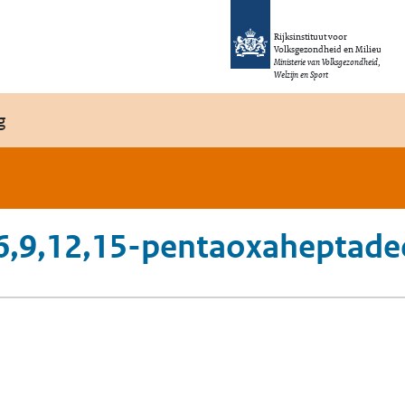
Rijksinstituut voor
Volksgezondheid en Milieu
Ministerie van Volksgezondheid,
Welzijn en Sport
g
,6,9,12,15-pentaoxaheptade