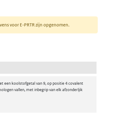
gevens voor E-PRTR zijn opgenomen.
t een koolstofgetal van 9, op positie 4 covalent
logen vallen, met inbegrip van elk afzonderljik