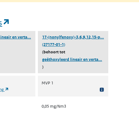
(opent in een nieuw tabblad)
s
(geëthoxyleerd lineair en vertakt 4-nonylfenol)
(17-(nonylfenoxy)
ineair en verta...
17-(nonylfenoxy)-3,6,9,12,15-p...
(27177-01-1)
(behoort tot
(geëthoxyleerd line
geëthoxyleerd lineair en verta...
)
MVP 1
(opent in een nieuw tabblad)
ing
0,05 mg/Nm3