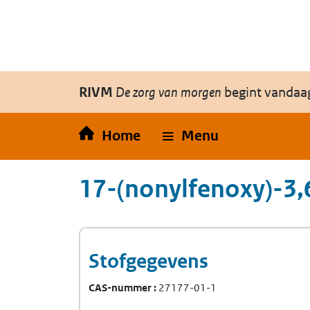
Overslaan en naar de inhoud gaan
Direct naar de hoofdnavigatie
RIVM
De zorg van morgen
begint vandaa
Home
Menu
17-(nonylfenoxy)-3
Stofgegevens
CAS-nummer
27177-01-1