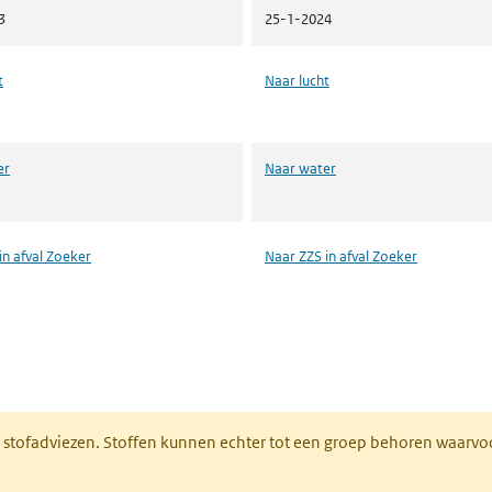
3
25-1-2024
t
Naar lucht
er
Naar water
in afval Zoeker
Naar ZZS in afval Zoeker
n een nieuw tabblad)
M stofadviezen. Stoffen kunnen echter tot een groep behoren waarvo