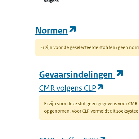
volgens
(opent in een n
Normen
Er zijn voor de geselecteerde stof(fen) geen 
(op
Gevaarsindelingen
(opent in 
CMR volgens CLP
Er zijn voor deze stof geen gegevens voor CMR
opgenomen. Voor CLP vermeldt dit zoeksysteem 