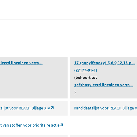
fen)
lad)
n een nieuw tabblad)
blad)
(geëthoxyleerd lineair en vertakt 4-nonylfenol)
(
eerd lineair en verta...
17-(nonylfenoxy)-3,6,9,12,15-p...
(27177-01-1)
(behoort tot
(g
geëthoxyleerd lineair en verta...
)
(opent in een nieuw tabblad)
slijst voor REACH Bijlage XIV
Kandidaatslijst voor REACH Bijlage 
(opent in een nieuw tabblad)
t van stoffen voor prioritaire actie