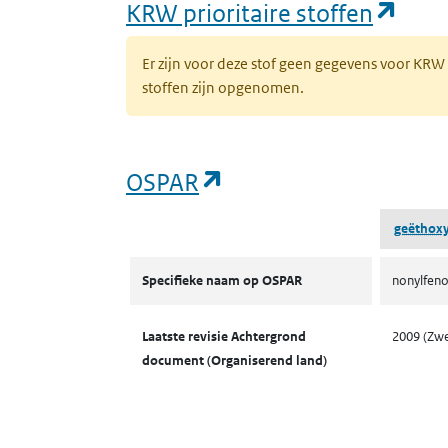
(ope
KRW prioritaire stoffen
Er zijn voor deze stof geen gegevens voor KRW
stoffen zijn opgenomen.
(opent in een nieuw 
OSPAR
geëthoxyl
OSPAR
Specifieke naam op OSPAR
nonylfeno
Laatste revisie Achtergrond
2009 (Zw
document (Organiserend land)