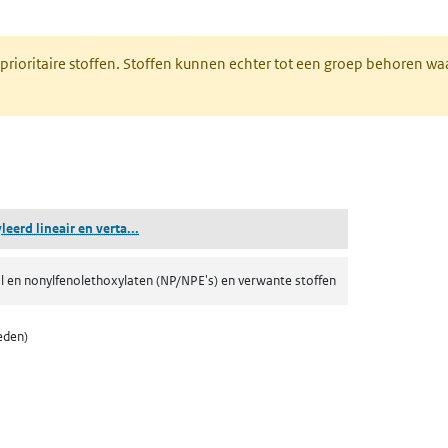
nt in een nieuw tabblad)
 prioritaire stoffen. Stoffen kunnen echter tot een groep behoren w
tabblad)
(geëthoxyleerd lineair en vertakt 4-nonylfenol)
eerd lineair en verta...
l en nonylfenolethoxylaten (NP/NPE's) en verwante stoffen
eden)