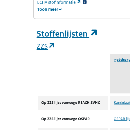
(Europees Agentschap voor chemische stof
(opent in een nieuw tabb
ECHA
stofinformatie
Toon meer
(opent i
Stoffenlijsten
(opent in een nieuw tab
ZZS
geëthoxyl
ZZS
Op ZZS lijst vanwege REACH SVHC
Kandidaat
Op ZZS lijst vanwege OSPAR
OSPAR lijs