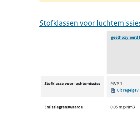
Stofklassen voor luchtemissie
geëthoxyleerd l
Stofklassen voor luchtemissies
Stofklasse voor luchtemissies
MVP 1
Uit regelgev
Emissiegrenswaarde
0,05 mg/Nm3