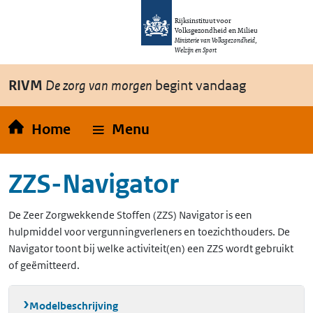
Overslaan en naar de inhoud gaan
Direct naar de hoofdnavigatie
Rijksinstituut voor
Volksgezondheid en Milieu
Ministerie van Volksgezondheid,
Welzijn en Sport
RIVM
De zorg van morgen
begint vandaag
Home
Menu
ZZS-Navigator
De Zeer Zorgwekkende Stoffen (ZZS) Navigator is een
hulpmiddel voor vergunningverleners en toezichthouders. De
Navigator toont bij welke activiteit(en) een ZZS wordt gebruikt
of geëmitteerd.
Modelbeschrijving