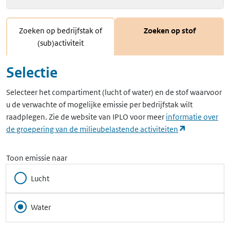
Zoeken op bedrijfstak of
Zoeken op stof
(sub)activiteit
Selectie
Selecteer het compartiment (lucht of water) en de stof waarvoor
u de verwachte of mogelijke emissie per bedrijfstak wilt
raadplegen. Zie de website van IPLO voor meer
informatie over
(opent in ee
de groepering van de milieubelastende activiteiten
Toon emissie naar
Lucht
Water