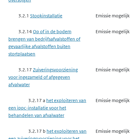
3.2.1
Stookinstallatie
Emissie mogelijk
3.2.14
Op of in de bodem
Emissie mogelijk
brengen van bedrijfsafvalstoffen of
gevaarlijke afvalstoffen buiten
stortplaatsen
3.2.17
Zuiveringsvoorziening
Emissie mogelijk
voor ingezameld of afgegeven
afvalwater
3.2.17 a
het exploiteren van
Emissie mogelijk
een ippc-installatie voor het
behandelen van afvalwater
3.2.17 b
het exploiteren van
Emissie mogelijk
een zuiveringsvoorziening voor het