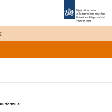
Rijksinstituut voor
Volksgezondheid en Milieu
Ministerie van Volksgezondheid,
Welzijn en Sport
g
tuurformule