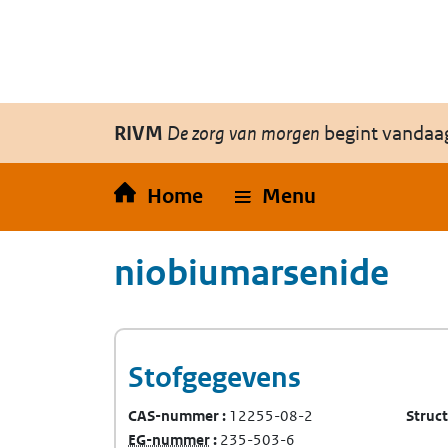
Overslaan en naar de inhoud gaan
Direct naar de hoofdnavigatie
RIVM
De zorg van morgen
begint vandaa
Home
Menu
niobiumarsenide
Stofgegevens
CAS-nummer
12255-08-2
Struc
(Europees Gemeenschap-nummer)
EG-nummer
235-503-6