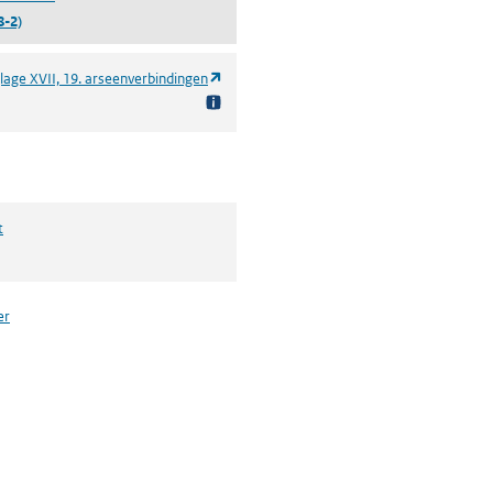
8-2)
(opent in een nieuw tabblad)
lage XVII, 19. arseenverbindingen
t
er
n een nieuw tabblad)