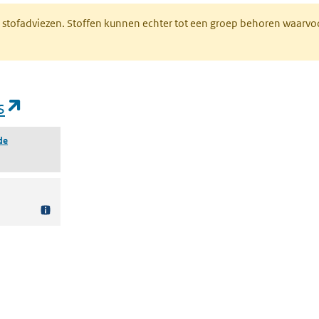
M stofadviezen. Stoffen kunnen echter tot een groep behoren waarvo
(opent in een nieuw tabblad)
s
de