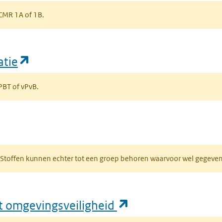
s CMR 1A of 1B.
(opent in een nieuw tabblad)
atie
 PBT of vPvB.
bblad)
R. Stoffen kunnen echter tot een groep behoren waarvoor wel gegev
(opent in een nie
ft omgevingsveiligheid