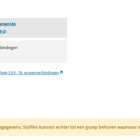
pent in een nieuw tabblad)
arsenide
8-2)
bindingen
(opent in een nieuw tabblad)
lage XVII, 19. arseenverbindingen
ieuw tabblad)
normgegevens. Stoffen kunnen echter tot een groep behoren waarvoo