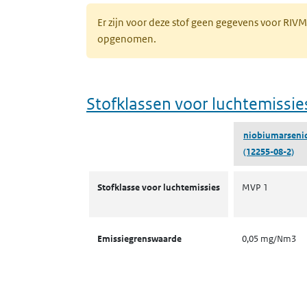
Er zijn voor deze stof geen gegevens voor RIV
opgenomen.
Stofklassen voor luchtemissie
niobiumarseni
(12255-08-2)
Stofklassen voor luchtemissies
Stofklasse voor luchtemissies
MVP 1
Emissiegrenswaarde
0,05 mg/Nm3