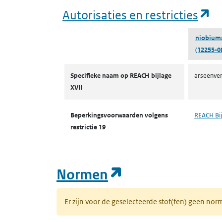
(o
Autorisaties en restricties
niobium
(12255-0
Autorisaties en restricties
Specifieke naam op REACH bijlage
arseenver
XVII
Beperkingsvoorwaarden volgens
REACH Bij
restrictie 19
(opent in een n
Normen
Er zijn voor de geselecteerde stof(fen) geen 