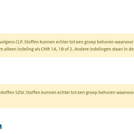
ent in een nieuw tabblad)
een nieuw tabblad)
 volgens CLP. Stoffen kunnen echter tot een groep behoren waarvoor
alleen indeling als CMR 1A, 1B of 2. Andere indelingen staan in de
 een nieuw tabblad)
R-stoffen SZW. Stoffen kunnen echter tot een groep behoren waarvoo
(opent in een nieuw tabblad)