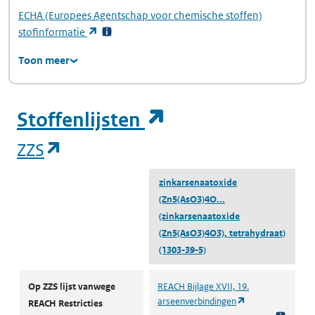
ECHA
(Europees Agentschap voor chemische stoffen)
(opent in een nieuw tabblad)
stofinformatie
Toon meer
(opent in een ni
Stoffenlijsten
(opent in een nieuw tabblad)
ZZS
zinkarsenaatoxide
(Zn5(AsO3)4O...
(zinkarsenaatoxide
(Zn5(AsO3)4O3), tetrahydraat)
(1303-39-5)
ZZS
Op ZZS lijst vanwege
REACH Bijlage XVII, 19.
(opent in een nie
arseenverbindingen
REACH Restricties