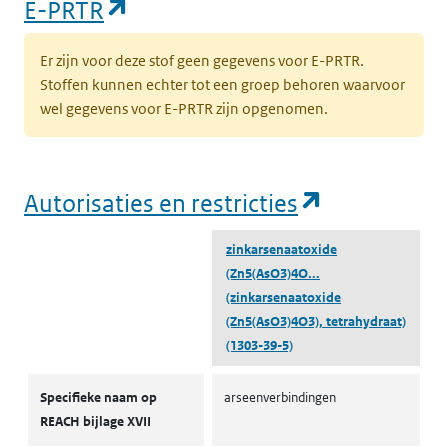
(opent in een nieuw tabblad)
E-PRTR
Er zijn voor deze stof geen gegevens voor E-PRTR.
Stoffen kunnen echter tot een groep behoren waarvoor
wel gegevens voor E-PRTR zijn opgenomen.
(opent in e
Autorisaties en restricties
zinkarsenaatoxide
(Zn5(AsO3)4O...
(zinkarsenaatoxide
(Zn5(AsO3)4O3), tetrahydraat)
(1303-39-5)
Autorisaties en restricties
Specifieke naam op
arseenverbindingen
REACH bijlage XVII