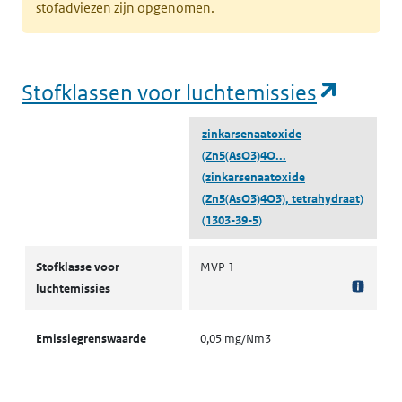
stofadviezen zijn opgenomen.
(opent
Stofklassen voor luchtemissies
zinkarsenaatoxide
(Zn5(AsO3)4O...
(zinkarsenaatoxide
(Zn5(AsO3)4O3), tetrahydraat)
(1303-39-5)
Stofklassen voor luchtemissies
Stofklasse voor
MVP 1
luchtemissies
Emissiegrenswaarde
0,05 mg/Nm3