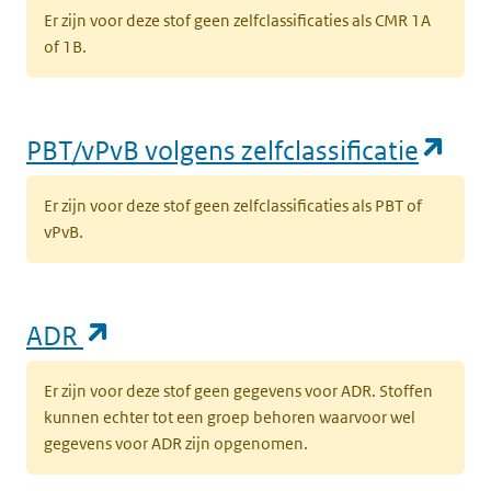
Er zijn voor deze stof geen zelfclassificaties als CMR 1A
of 1B.
(op
PBT/vPvB volgens zelfclassificatie
Er zijn voor deze stof geen zelfclassificaties als PBT of
vPvB.
(opent in een nieuw tabblad)
ADR
Er zijn voor deze stof geen gegevens voor ADR. Stoffen
kunnen echter tot een groep behoren waarvoor wel
gegevens voor ADR zijn opgenomen.