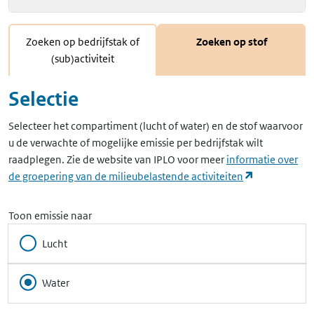
Zoeken op bedrijfstak of
Zoeken op stof
(sub)activiteit
Selectie
Selecteer het compartiment (lucht of water) en de stof waarvoor
u de verwachte of mogelijke emissie per bedrijfstak wilt
raadplegen. Zie de website van IPLO voor meer
informatie over
(opent in ee
de groepering van de milieubelastende activiteiten
Toon emissie naar
Lucht
Water