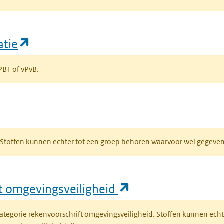
(opent in een nieuw tabblad)
atie
 PBT of vPvB.
bblad)
R. Stoffen kunnen echter tot een groep behoren waarvoor wel gegev
(opent in een nie
ft omgevingsveiligheid
fcategorie rekenvoorschrift omgevingsveiligheid. Stoffen kunnen ec