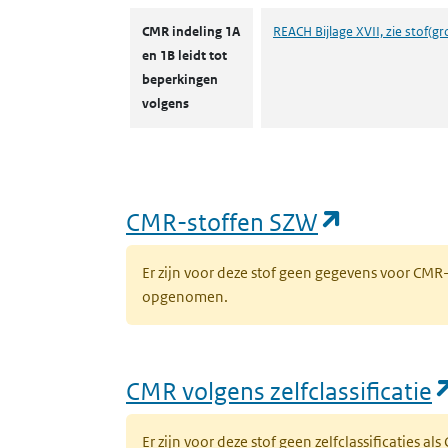
CMR indeling 1A
REACH Bijlage XVII, zie stof(gr
en 1B leidt tot
beperkingen
volgens
(opent in
CMR-stoffen SZW
Er zijn voor deze stof geen gegevens voor CM
opgenomen.
CMR volgens zelfclassificatie
Er zijn voor deze stof geen zelfclassificaties al