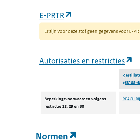
(opent in een nieuw
E-PRTR
Er zijn voor deze stof geen gegevens voor E-
(o
Autorisaties en restricties
destillat
(68188-4
Autorisaties en restricties
Beperkingsvoorwaarden volgens
REACH Bijl
restrictie 28, 29 en 30
(opent in een n
Normen