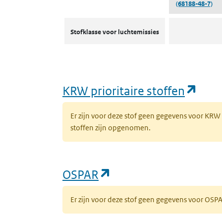
(68188-48-7)
Stofklassen voor luchtemissies
Stofklasse voor luchtemissies
(ope
KRW prioritaire stoffen
Er zijn voor deze stof geen gegevens voor KRW
stoffen zijn opgenomen.
(opent in een nieuw 
OSPAR
Er zijn voor deze stof geen gegevens voor OS