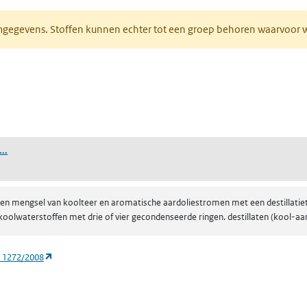
normgegevens. Stoffen kunnen echter tot een groep behoren waarvoo
ent in een nieuw tabblad)
een nieuw tabblad)
(destillaten (kool-aardolie), gecondenseerde ringen-aromatisch)
..
n een mengsel van koolteer en aromatische aardoliestromen met een destillati
oolwaterstoffen met drie of vier gecondenseerde ringen. destillaten (kool-a
(opent in een nieuw tabblad)
) 1272/2008