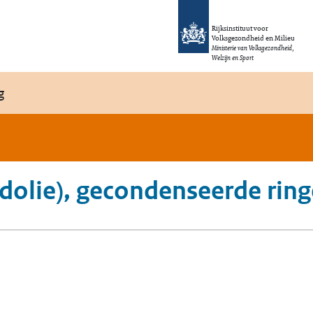
Rijksinstituut voor
Volksgezondheid en Milieu
Ministerie van Volksgezondheid,
Welzijn en Sport
g
rdolie), gecondenseerde ri