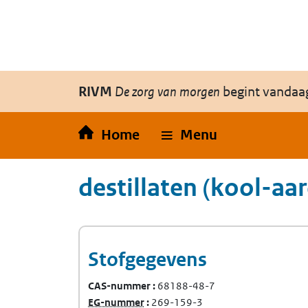
Overslaan en naar de inhoud gaan
Direct naar de hoofdnavigatie
RIVM
De zorg van morgen
begint vandaa
Home
Menu
destillaten (kool-aa
Stofgegevens
CAS-nummer
68188-48-7
(Europees Gemeenschap-nummer)
EG-nummer
269-159-3