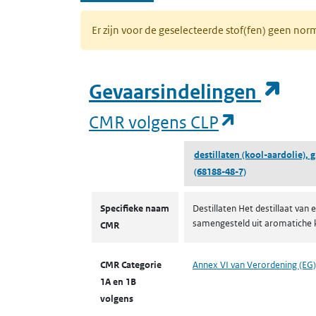
Er zijn voor de geselecteerde stof(fen) geen 
(op
Gevaarsindelingen
(opent in 
CMR volgens CLP
destillaten (kool-aardolie), g.
(68188-48-7)
CMR volgens CLP
Specifieke naam
Destillaten Het destillaat va
samengesteld uit aromatiche k
CMR
CMR Categorie
Annex VI van Verordening (EG
1A en 1B
volgens