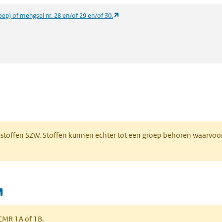
(opent in een nieuw tabblad)
oep) of mengsel nr. 28 en/of 29 en/of 30.
 een nieuw tabblad)
R-stoffen SZW. Stoffen kunnen echter tot een groep behoren waarvoo
(opent in een nieuw tabblad)
s CMR 1A of 1B.