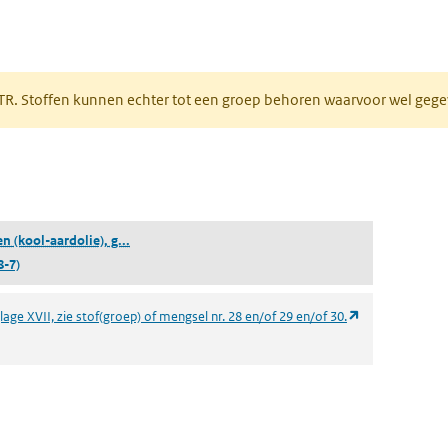
 tabblad)
PRTR. Stoffen kunnen echter tot een groep behoren waarvoor wel ge
pent in een nieuw tabblad)
(destillaten (kool-aardolie), gecondenseerde ringen
en (kool-aardolie), g...
8-7)
(opent in een n
age XVII, zie stof(groep) of mengsel nr. 28 en/of 29 en/of 30.
ieuw tabblad)