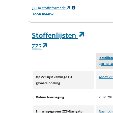
(Europees Agentschap voor chemische stof
(opent in een nieuw tabb
ECHA
stofinformatie
Toon meer
(opent i
Stoffenlijsten
(opent in een nieuw tab
ZZS
destillat
(68188-4
ZZS
Op ZZS lijst vanwege EU
Annex VI 
gevaarsindeling
Datum toevoeging
2-12-201
Emissiegegevens ZZS-Navigator
Naar luch