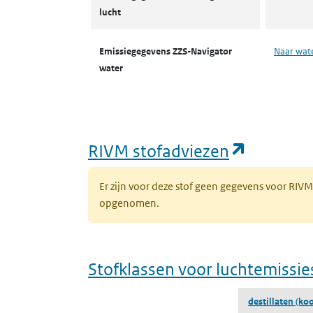
lucht
Emissiegegevens ZZS-Navigator
Naar wat
water
(opent i
RIVM stofadviezen
Er zijn voor deze stof geen gegevens voor RIV
opgenomen.
Stofklassen voor luchtemissie
destillaten (koo