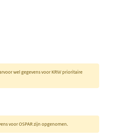
aarvoor wel gegevens voor KRW prioritaire
evens voor OSPAR zijn opgenomen.