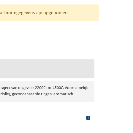
r wel normgegevens zijn opgenomen.
etraject van ongeveer 2200C tot 4500C. Voornamelijk
ardolie), gecondenseerde ringen-aromatisch