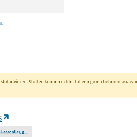
er
n een nieuw tabblad)
M stofadviezen. Stoffen kunnen echter tot een groep behoren waarvo
(opent in een nieuw tabblad)
s
(destillaten (kool-aardolie), gecondenseerde ringen-aromat
l-aardolie), g...