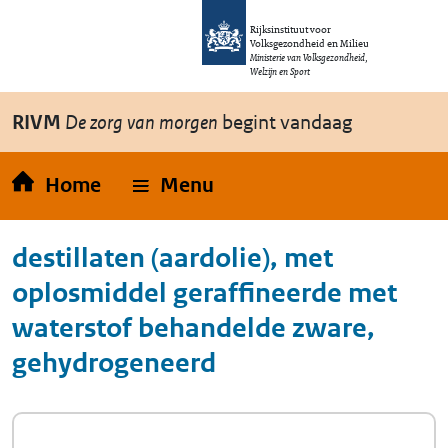
Overslaan en naar de inhoud gaan
Direct naar de hoofdnavigatie
Rijksinstituut voor
Volksgezondheid en Milieu
Ministerie van Volksgezondheid,
Welzijn en Sport
RIVM
De zorg van morgen
begint vandaag
Home
Menu
destillaten (aardolie), met
oplosmiddel geraffineerde met
waterstof behandelde zware,
gehydrogeneerd