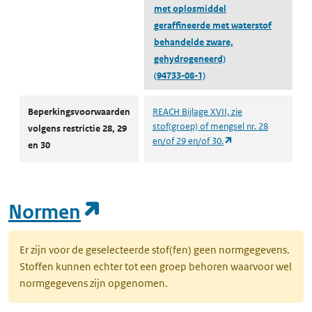
met oplosmiddel
geraffineerde met waterstof
behandelde zware,
gehydrogeneerd)
(94733-08-1)
Autorisaties en restricties
Beperkingsvoorwaarden
REACH Bijlage XVII, zie
stof(groep) of mengsel nr. 28
volgens restrictie 28, 29
(opent in een nieuw
en/of 29 en/of 30.
en 30
(opent in een nieuw tab
Normen
Er zijn voor de geselecteerde stof(fen) geen normgegevens.
Stoffen kunnen echter tot een groep behoren waarvoor wel
normgegevens zijn opgenomen.