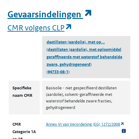
(opent in e
Gevaarsindelingen
(opent in een nieuw
CMR volgens CLP
destillaten (aardolie), met op...
(destillaten (aardolie), met oplosmiddel
geraffineerde met waterstof behandelde
zware, gehydrogeneerd)
(94733-08-1)
CMR volgens CLP
Specifieke
Basisolie - niet gespecifieerd destillaten
(aardolie), solvent-geraffineerde met
naam CMR
waterstof behandelde zware fracties,
gehydrogeneerd
(opent i
CMR
Annex VI van Verordening (EG) 1272/2008
Categorie 1A