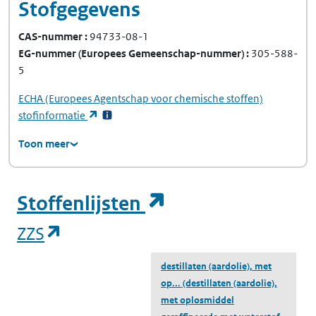
Stofgegevens
CAS-nummer
94733-08-1
EG-nummer
(Europees Gemeenschap-nummer)
305-588-
5
ECHA
(Europees Agentschap voor chemische stoffen)
(opent in een nieuw tabblad)
stofinformatie
Toon meer
(opent in een ni
Stoffenlijsten
(opent in een nieuw tabblad)
ZZS
destillaten (aardolie), met
op...
(destillaten (aardolie),
met oplosmiddel