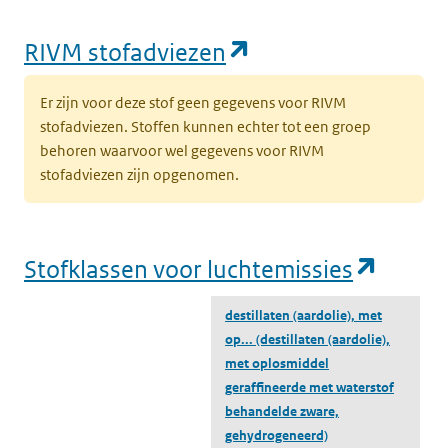
(opent in een nie
RIVM stofadviezen
Er zijn voor deze stof geen gegevens voor RIVM
stofadviezen. Stoffen kunnen echter tot een groep
behoren waarvoor wel gegevens voor RIVM
stofadviezen zijn opgenomen.
(opent
Stofklassen voor luchtemissies
destillaten (aardolie), met
op...
(destillaten (aardolie),
met oplosmiddel
geraffineerde met waterstof
behandelde zware,
gehydrogeneerd)