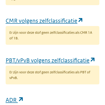
(opent i
CMR volgens zelfclassificatie
Er zijn voor deze stof geen zelfclassificaties als CMR 1A
of 1B.
(op
PBT/vPvB volgens zelfclassificatie
Er zijn voor deze stof geen zelfclassificaties als PBT of
vPvB.
(opent in een nieuw tabblad)
ADR