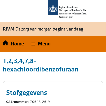
Overslaan en naar de inhoud gaan
Direct naar de hoofdnavigatie
Rijksinstituut voor
Volksgezondheid en Milieu
Ministerie van Volksgezondheid,
Welzijn en Sport
RIVM
De zorg van morgen
begint vandaag
Home
Menu
1,2,3,4,7,8-
hexachloordibenzofuraan
Stofgegevens
CAS-nummer
70648-26-9