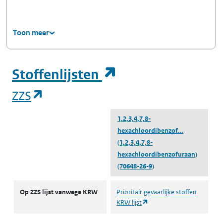
Toon meer
(opent in een ni
Stoffenlijsten
(opent in een nieuw tabblad)
ZZS
1,2,3,4,7,8-
hexachloordibenzof...
(1,2,3,4,7,8-
hexachloordibenzofuraan)
(70648-26-9)
ZZS
Op ZZS lijst vanwege KRW
Prioritair gevaarlijke stoffen
(opent in een nieuw tabbl
KRW lijst