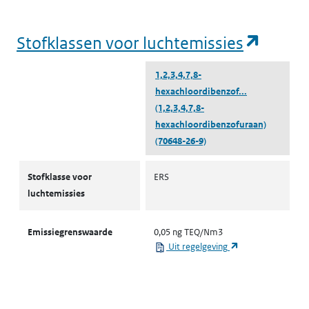
(opent
Stofklassen voor luchtemissies
1,2,3,4,7,8-
hexachloordibenzof...
(1,2,3,4,7,8-
hexachloordibenzofuraan)
(70648-26-9)
Stofklassen voor luchtemissies
Stofklasse voor
ERS
luchtemissies
Emissiegrenswaarde
0,05 ng TEQ/Nm3
(opent in een nie
Uit regelgeving