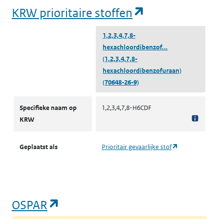
(opent in een
KRW prioritaire stoffen
1,2,3,4,7,8-
hexachloordibenzof...
(1,2,3,4,7,8-
hexachloordibenzofuraan)
(70648-26-9)
KRW prioritaire stoffen
Specifieke naam op
1,2,3,4,7,8-H6CDF
KRW
(opent in een 
Geplaatst als
Prioritair gevaarlijke stof
(opent in een nieuw tabblad)
OSPAR