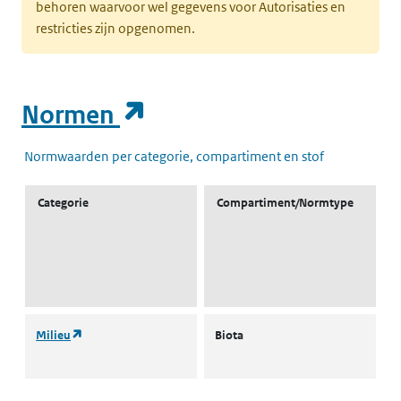
behoren waarvoor wel gegevens voor Autorisaties en
restricties zijn opgenomen.
(opent in een nieuw t
Normen
Normwaarden per categorie, compartiment en stof
Categorie
Compartiment/Normtype
(opent in een nieuw tabblad)
Milieu
Biota
L
B