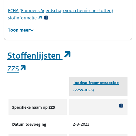
ECHA
(Europees Agentschap voor chemische stoffen)
(opent in een nieuw tabblad)
stofinformatie
Toon meer
(opent in een ni
Stoffenlijsten
(opent in een nieuw tabblad)
ZZS
loodwolfraamtetraoxide
(7759-01-5)
ZZS
Specifieke naam op ZZS
Datum toevoeging
2-3-2022