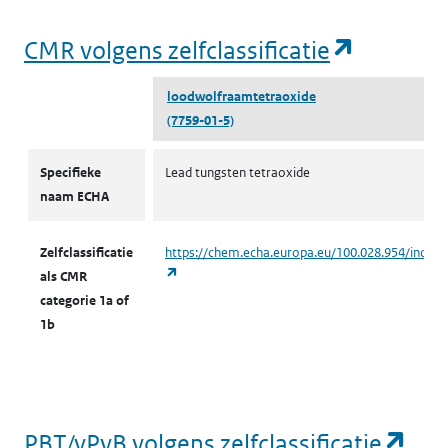
(opent i
CMR volgens zelfclassificatie
loodwolfraamtetraoxide
(7759-01-5)
CMR volgens zelfclassificatie
Specifieke
Lead tungsten tetraoxide
naam ECHA
Zelfclassificatie
https://chem.echa.europa.eu/100.028.954/indust
(opent in een nieuw tabblad)
als CMR
categorie 1a of
1b
(op
PBT/vPvB volgens zelfclassificatie