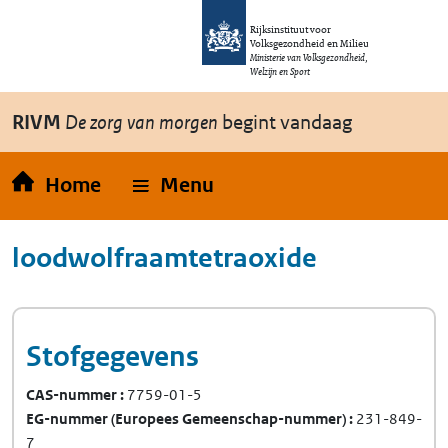
Overslaan en naar de inhoud gaan
Direct naar de hoofdnavigatie
Rijksinstituut voor
Volksgezondheid en Milieu
Ministerie van Volksgezondheid,
Welzijn en Sport
RIVM
De zorg van morgen
begint vandaag
Home
Menu
loodwolfraamtetraoxide
Stofgegevens
CAS-nummer
7759-01-5
EG-nummer
(Europees Gemeenschap-nummer)
231-849-
7