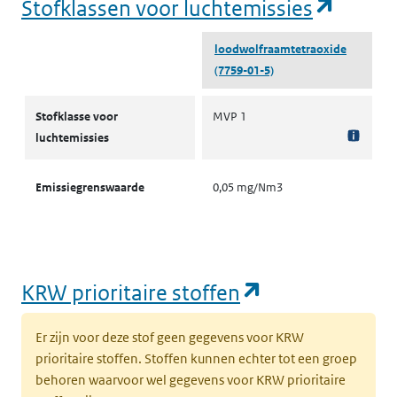
(opent
Stofklassen voor luchtemissies
loodwolfraamtetraoxide
(7759-01-5)
Stofklassen voor luchtemissies
Stofklasse voor
MVP 1
luchtemissies
Emissiegrenswaarde
0,05 mg/Nm3
(opent in een
KRW prioritaire stoffen
Er zijn voor deze stof geen gegevens voor KRW
prioritaire stoffen. Stoffen kunnen echter tot een groep
behoren waarvoor wel gegevens voor KRW prioritaire