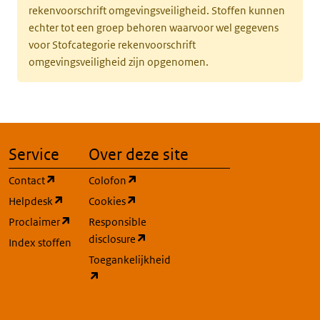
rekenvoorschrift omgevingsveiligheid. Stoffen kunnen
echter tot een groep behoren waarvoor wel gegevens
voor Stofcategorie rekenvoorschrift
omgevingsveiligheid zijn opgenomen.
Service
Over deze site
(opent in een nieuw tabblad)
(opent in een nieuw tabblad)
Contact
Colofon
(opent in een nieuw tabblad)
(opent in een nieuw tabblad)
Helpdesk
Cookies
(opent in een nieuw tabblad)
Proclaimer
Responsible
(opent in een nieuw tabblad)
disclosure
Index stoffen
Toegankelijkheid
(opent in een nieuw tabblad)