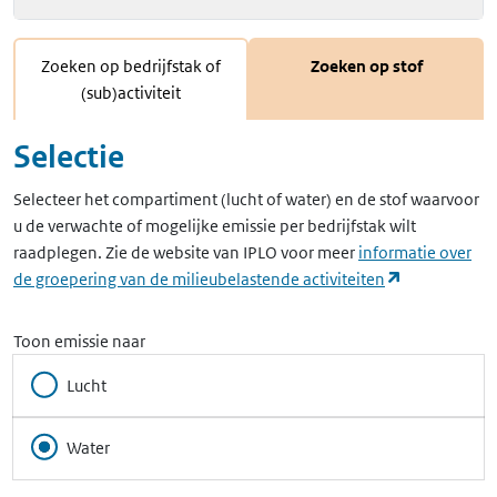
Zoeken op bedrijfstak of
Zoeken op stof
(sub)activiteit
Selectie
Selecteer het compartiment (lucht of water) en de stof waarvoor
u de verwachte of mogelijke emissie per bedrijfstak wilt
raadplegen. Zie de website van IPLO voor meer
informatie over
(opent in ee
de groepering van de milieubelastende activiteiten
Toon emissie naar
Lucht
Water