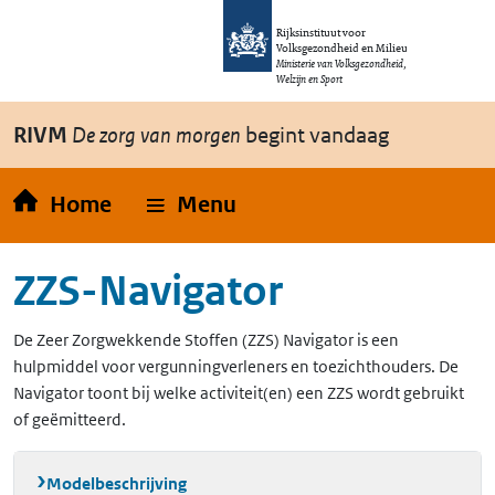
Overslaan en naar de inhoud gaan
Direct naar de hoofdnavigatie
Rijksinstituut voor
Volksgezondheid en Milieu
Ministerie van Volksgezondheid,
Welzijn en Sport
RIVM
De zorg van morgen
begint vandaag
Home
Menu
ZZS-Navigator
De Zeer Zorgwekkende Stoffen (ZZS) Navigator is een
hulpmiddel voor vergunningverleners en toezichthouders. De
Navigator toont bij welke activiteit(en) een ZZS wordt gebruikt
of geëmitteerd.
Modelbeschrijving