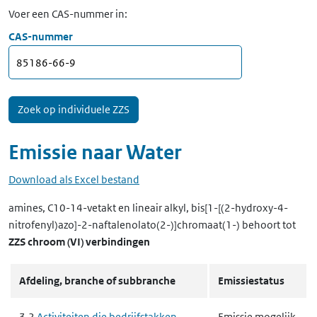
Voer een CAS-nummer in:
CAS-nummer
Emissie naar
Water
Download als Excel bestand
amines, C10-14-vetakt en lineair alkyl, bis[1-[(2-hydroxy-4-
nitrofenyl)azo]-2-naftalenolato(2-)]chromaat(1-)
behoort tot
ZZS chroom (VI) verbindingen
Afdeling, branche of subbranche
Emissiestatus
3.2
Activiteiten die bedrijfstakken
Emissie mogelijk