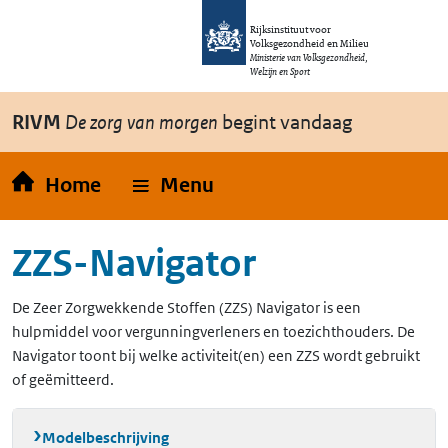
Overslaan en naar de inhoud gaan
Direct naar de hoofdnavigatie
Rijksinstituut voor
Volksgezondheid en Milieu
Ministerie van Volksgezondheid,
Welzijn en Sport
RIVM
De zorg van morgen
begint vandaag
Home
Menu
ZZS-Navigator
De Zeer Zorgwekkende Stoffen (ZZS) Navigator is een
hulpmiddel voor vergunningverleners en toezichthouders. De
Navigator toont bij welke activiteit(en) een ZZS wordt gebruikt
of geëmitteerd.
Modelbeschrijving