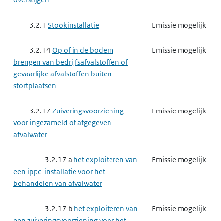
3.2.1
Stookinstallatie
Emissie mogelijk
3.2.14
Op of in de bodem
Emissie mogelijk
brengen van bedrijfsafvalstoffen of
gevaarlijke afvalstoffen buiten
stortplaatsen
3.2.17
Zuiveringsvoorziening
Emissie mogelijk
voor ingezameld of afgegeven
afvalwater
3.2.17 a
het exploiteren van
Emissie mogelijk
een ippc-installatie voor het
behandelen van afvalwater
3.2.17 b
het exploiteren van
Emissie mogelijk
een zuiveringsvoorziening voor het