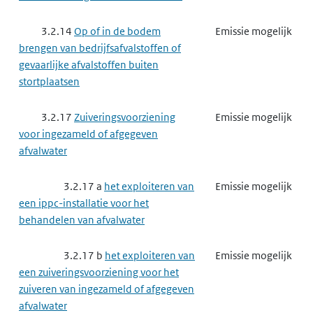
3.3.6
Basismetaal
Emissie mogelijk
3.2.14
Op of in de bodem
Emissie mogelijk
3.3.6 a
het exploiteren van
Emissie mogelijk
brengen van bedrijfsafvalstoffen of
een ippc-installatie voor het roosten
gevaarlijke afvalstoffen buiten
of sinteren van ertsen
stortplaatsen
3.3.6 b
het exploiteren van
Emissie mogelijk
3.2.17
Zuiveringsvoorziening
Emissie mogelijk
een ippc-installatie voor het maken
voor ingezameld of afgegeven
van ijzer of staal
afvalwater
3.3.6 c
het exploiteren van
Emissie mogelijk
3.2.17 a
het exploiteren van
Emissie mogelijk
een andere milieubelastende
een ippc-installatie voor het
installatie voor het maken van ijzer of
behandelen van afvalwater
staal
3.2.17 b
het exploiteren van
Emissie mogelijk
3.3.6 e
het exploiteren van
Emissie mogelijk
een zuiveringsvoorziening voor het
een ippc-installatie voor het smelten
zuiveren van ingezameld of afgegeven
of gieten van ferrometalen
afvalwater