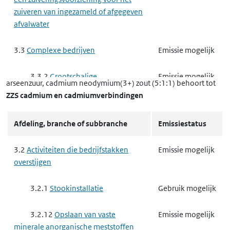
zuiveren van ingezameld of afgegeven
afvalwater
3.3
Complexe bedrijven
Emissie mogelijk
3.3.2
Grootschalige
Emissie mogelijk
arseenzuur, cadmium neodymium(3+) zout (5:1:1)
behoort tot
Energieopwekking
ZZS cadmium en cadmiumverbindingen
3.3.3
Raffinaderij
Emissie mogelijk
Afdeling, branche of subbranche
Emissiestatus
Raffinaderij Proces 9
Emissie mogelijk
3.2
Activiteiten die bedrijfstakken
Emissie mogelijk
Afvalwaterbehandeling
overstijgen
3.3.5
Vergassen of vloeibaar
Emissie mogelijk
3.2.1
Stookinstallatie
Gebruik mogelijk
maken van steenkool of andere
brandstoffen
3.2.12
Opslaan van vaste
Emissie mogelijk
minerale anorganische meststoffen