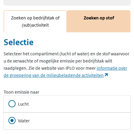
Zoeken op bedrijfstak of
Zoeken op stof
(sub)activiteit
Selectie
Selecteer het compartiment (lucht of water) en de stof waarvoor
u de verwachte of mogelijke emissie per bedrijfstak wilt
raadplegen. Zie de website van IPLO voor meer
informatie over
(opent in ee
de groepering van de milieubelastende activiteiten
Toon emissie naar
Lucht
Water